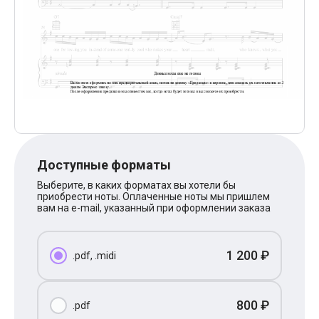
Поп
XOLIDAYBOY
Ваня Дмитриенко
Анна Герман
Полина Гагарина
Монеточка
Ласковый Май
HammAli
HammAli & Navai
BTS
Тату
Billie Eilish
Доступные форматы
Макс Корж
Алена Швец
Выберите, в каких форматах вы хотели бы
Michael Jackson
приобрести ноты. Оплаченные ноты мы пришлем
Modern Talking
вам на e-mail, указанный при оформлении заказа
Руки Вверх
Тима Белорусских
BEARWOLF
1 200 ₽
.pdf, .midi
Севара
Zivert
Олег Газманов
Юрий Шатунов
800 ₽
.pdf
Мария Чайковская