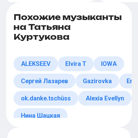
Похожие музыканты
на Татьяна
Куртукова
ALEKSEEV
Elvira T
IOWA
Сергей Лазарев
Gazirovka
Его
ok.danke.tschüss
Alexia Evellyn
Нина Шацкая