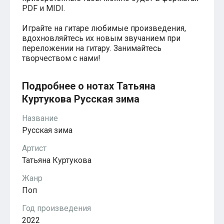
Красавица и чудовище
PDF и MIDI.
из мультфильмов Disney
Моана (Disney)
Играйте на гитаре любимые произведения,
Ноты из аниме
вдохновляйтесь их новым звучанием при
Вверх
переложении на гитару. Занимайтесь
Ходячий замок Хаула
творчеством с нами!
Для обучения
1-ой класс обучения
2-ий класс обучения
Подробнее о нотах Татьяна
Для детского сада
Куртукова Русская зима
Ноты для младшей группы
Ноты для средней группы
Ноты для старшей группы
Название
Духовная музыка
Русская зима
Пасхальные ноты
Христианская музыка
Артист
Госпел
Татьяна Куртукова
из компьютерных игр
The Legend Of Zelda
Жанр
Friday Night Funkin’
Поп
Super Mario Bros.
для различных игр
Год произведения
Minecraft
2022
Five Nights at Freddy’s