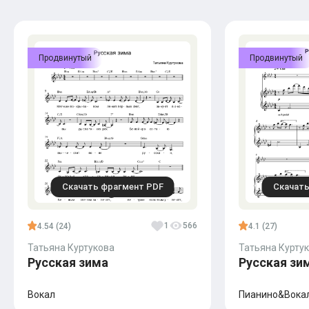
Продвинутый
Продвинутый
Скачать фрагмент PDF
Скачать
1
566
4.54 (24)
4.1 (27)
Татьяна Куртукова
Татьяна Курту
Русская зима
Русская зи
Вокал
Пианино&Вока