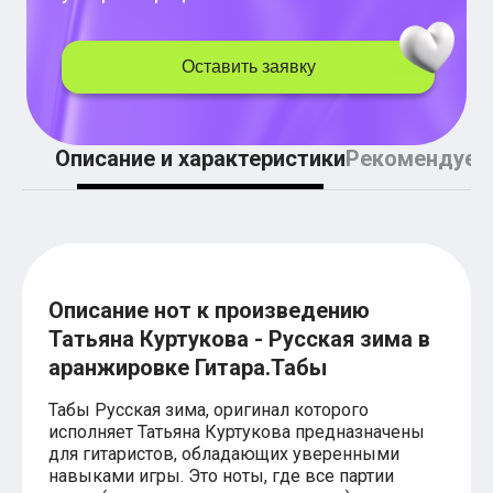
Легкие аккорды (простые песни)
Аккорды со словами (вокал)
Поп
Оставить заявку
BEARWOLF
Мари Краймбрери
Комната культуры
XOLIDAYBOY
Описание и характеристики
Рекомендуем
Сергей Лазарев
Ёлка
МОТ
Клава Кока
Zoloto
Монеточка
Пицца
Звери
Описание нот к произведению
Анжелика Варум
Татьяна Куртукова - Русская зима в
Алексей Чумаков
аранжировке Гитара.Табы
Леонид Агутин
Саундтрек
Тематические
Табы Русская зима, оригинал которого
Из фильмов
исполняет Татьяна Куртукова предназначены
Аватар: Путь воды
для гитаристов, обладающих уверенными
Титаник
навыками игры. Это ноты, где все партии
Гарри Поттер