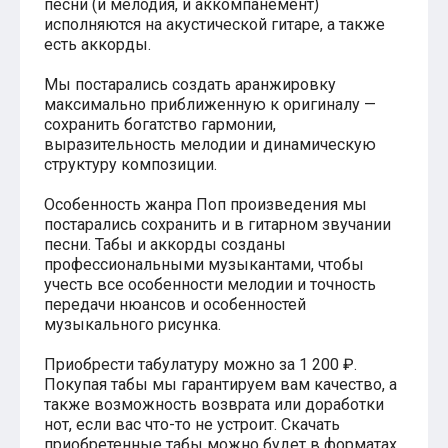
песни (и мелодия, и аккомпанемент)
Хатико
исполняются на акустической гитаре, а также
Реквием по мечте
есть аккорды.
Пираты Карибского моря
Сумерки
Мы постарались создать аранжировку
Величайший шоумен
максимально приближенную к оригиналу —
Звездные войны
сохранить богатство гармонии,
Ла ла Ленд
выразительность мелодии и динамическую
Ромео и Джульетта (1968)
структуру композиции.
Бумер
Аладдин (2019)
Особенность жанра Поп произведения мы
Король лев (2019)
постарались сохранить и в гитарном звучании
Брат
песни. Табы и аккорды созданы
Брат-2
профессиональными музыкантами, чтобы
Властелин колец: Братство Кольца
Гордость и предубеждение
учесть все особенности мелодии и точность
Классическая музыка
передачи нюансов и особенностей
Времена года - Вивальди
музыкального рисунка.
Времена года - Чайковский
Сонаты Бетховена
Приобрести табулатуру можно за 1 200 ₽.
Ноты для вальса
Покупая табы мы гарантируем вам качество, а
Из мультфильмов
также возможность возврата или доработки
Король лев
нот, если вас что-то не устроит. Скачать
Холодное сердце
приобретенные табы можно будет в форматах