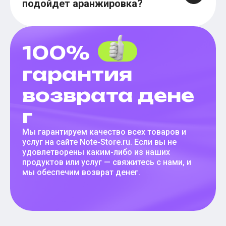
подойдет аранжировка?
100%
гарантия
возврата дене
г
Мы гарантируем качество всех товаров и
услуг на сайте Note-Store.ru. Если вы не
удовлетворены каким-либо из наших
продуктов или услуг — свяжитесь с нами, и
мы обеспечим возврат денег.