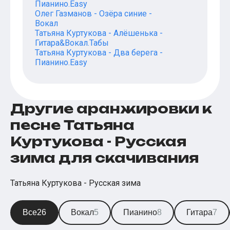
Пианино.Easy
Олег Газманов - Озёра синие -
Вокал
Татьяна Куртукова - Алёшенька -
Гитара&Вокал.Табы
Татьяна Куртукова - Два берега -
Пианино.Easy
Другие аранжировки к
песне Татьяна
Куртукова - Русская
зима для скачивания
Татьяна Куртукова - Русская зима
Все
26
Вокал
5
Пианино
8
Гитара
7