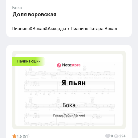
Популярное
Бока
Бесплатные
Доля воровская
Пианино&Вокал&Аккорды
Пианино
Гитара
Вокал
Начинающий
0
294
4.6 (51)