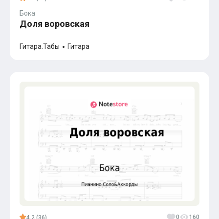
Бока
Доля воровская
Гитара.Табы
Гитара
0
160
4.2 (36)