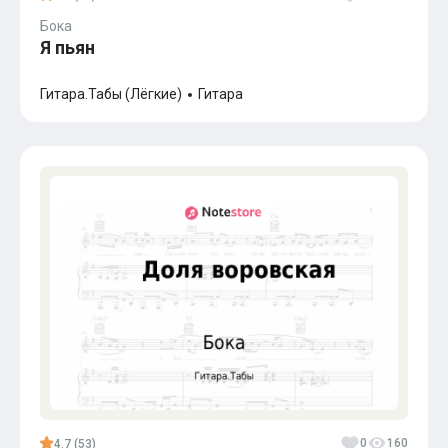
Бока
Я пьян
Гитара.Табы (Лёгкие)
Гитара
0
160
4.7 (53)