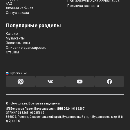
Пользовательское соглашение
FAQ
Политика возврата
Личный кабинет
Статус заказа
Популярные разделы
Каталог
Музыканты
Заказать ноты
Описание аранжировок
Отзывы
Русский
© note-store.ru. Все права защищены
ИП Белоусов Павел Вячеславович, ИНН 262410116207
ОГРНИП 318265100035112
356809, Россия, Ставропольский край, Буденновский р-н, г. Буденновск, мкр. 8-й,
д.2, кв.16