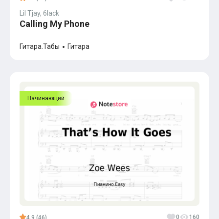
Lil Tjay, 6lack
Calling My Phone
Гитара.Табы
Гитара
Начинающий
0
160
4.9 (46)