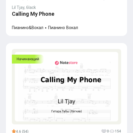
Популярное
Lil Tjay, 6lack
Бесплатные
Calling My Phone
Пианино&Вокал
Пианино
Вокал
Начинающий
0
154
4.6 (54)