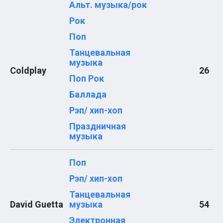
Женя Трофимов
Альт. музыка/рок
Макс Корж
Валентин Стрыкало
Рок
Ваня Дмитриенко
Поп
Егор Крид
Noize MC
Танцевальная
Ляпис Трубецкой
музыка
Элли на маковом поле
Coldplay
26
Нервы
Поп Рок
Любэ
Баллада
Город 312
Пошлая Молли
Рэп/ хип-хоп
Nirvana
Мумий Тролль
Праздничная
Шансон
музыка
Михаил Круг
Михаил Шуфутинский
Виктор Петлюра
Поп
Сергей Трофимов
Рэп/ хип-хоп
Лесоповал
Бока
Танцевальная
Бутырка
David Guetta
музыка
54
Александр Розенбаум
Табы для гитары
Электронная