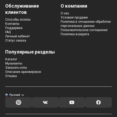
Хатико
Обслуживание
О компании
Реквием по мечте
клиентов
О нас
Пираты Карибского моря
Условия продажи
Сумерки
Способы оплаты
Политика в отношении обработки
Контакты
Величайший шоумен
персональных данных
Поддержка
Звездные войны
Пользовательское соглашение
FAQ
Ла ла Ленд
Политика возврата
Личный кабинет
Ромео и Джульетта (1968)
Статус заказа
Бумер
Аладдин (2019)
Популярные разделы
Король лев (2019)
Брат
Каталог
Музыканты
Брат-2
Заказать ноты
Властелин колец: Братство Кольца
Описание аранжировок
Гордость и предубеждение
Отзывы
Классическая музыка
Времена года - Вивальди
Времена года - Чайковский
Сонаты Бетховена
Русский
Ноты для вальса
Из мультфильмов
Король лев
Холодное сердце