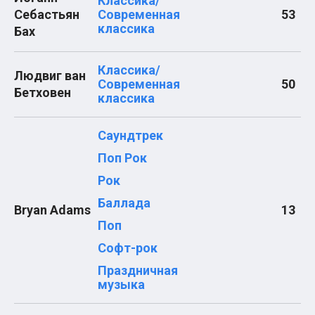
Классика/
Леонид Агутин
Себастьян
Современная
53
МакSим
классика
Бах
Клава Кока
Владимир Пресняков
Мари Краймбрери
Классика/
Людвиг ван
Лариса Долина
Современная
50
Саундтреки
Бетховен
классика
Гитара
Аккорды для начинающих
Рок
Саундтрек
Виктор Цой (Кино)
Сектор газа
Поп Рок
Король и шут
Рок
Алёна Швец
ДДТ
Баллада
Bryan Adams
13
Земфира
Сплин
Поп
Наутилус Помпилиус
Софт-рок
Агата Кристи
Владимир Высоцкий
Праздничная
Чиж
музыка
Гражданская оборона
KSB