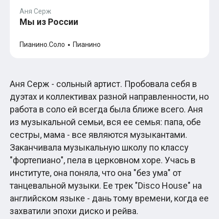
Хатико
Аня Серж
Реквием по мечте
Мы из России
Пираты Карибского моря
Сумерки
Пианино.Соло
Пианино
Величайший шоумен
Звездные войны
Ла ла Ленд
Ромео и Джульетта (1968)
Бумер
Аня Серж - сольный артист. Пробовала себя в
Аладдин (2019)
дуэтах и коллективах разной направленности, но
Король лев (2019)
работа в соло ей всегда была ближе всего. Аня
Брат
Брат-2
из музыкальной семьи, вся ее семья: папа, обе
Властелин колец: Братство Кольца
сестры, мама - все являются музыкантами.
Гордость и предубеждение
Заканчивала музыкальную школу по классу
Классическая музыка
Времена года - Вивальди
"фортепиано", пела в церковном хоре. Учась в
Времена года - Чайковский
институте, она поняла, что она "без ума" от
Сонаты Бетховена
танцевальной музыки. Ее трек "Disco House" на
Ноты для вальса
Из мультфильмов
английском языке - дань тому времени, когда ее
Король лев
захватили эпохи диско и рейва.
Холодное сердце