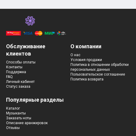
Красавица и чудовище
из мультфильмов Disney
Моана (Disney)
Ноты из аниме
Вверх
Ходячий замок Хаула
Для обучения
1-ой класс обучения
Обслуживание
О компании
2-ий класс обучения
клиентов
Для детского сада
О нас
Ноты для младшей группы
Условия продажи
Способы оплаты
Политика в отношении обработки
Ноты для средней группы
Контакты
персональных данных
Ноты для старшей группы
Поддержка
Пользовательское соглашение
Духовная музыка
FAQ
Политика возврата
Личный кабинет
Пасхальные ноты
Статус заказа
Христианская музыка
Госпел
Популярные разделы
из компьютерных игр
The Legend Of Zelda
Каталог
Friday Night Funkin’
Музыканты
Super Mario Bros.
Заказать ноты
для различных игр
Описание аранжировок
Отзывы
Minecraft
Five Nights at Freddy’s