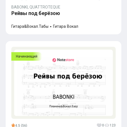
Популярное
BABONKI, QUATTROTEQUE
Бесплатные
Рейвы под берёзою
Гитара&Вокал.Табы
Гитара
Вокал
Начинающий
0
123
4.5 (56)