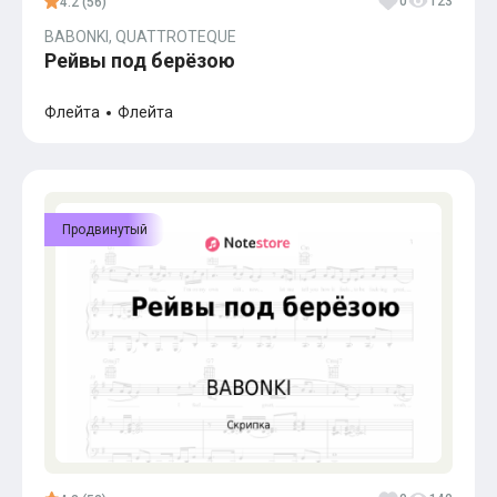
0
123
4.2 (56)
BABONKI, QUATTROTEQUE
Рейвы под берёзою
Флейта
Флейта
Продвинутый