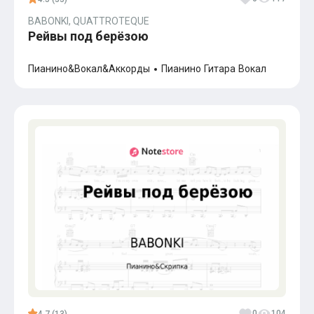
BABONKI, QUATTROTEQUE
Рейвы под берёзою
Пианино&Вокал&Аккорды
Пианино
Гитара
Вокал
0
104