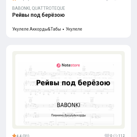
BABONKI, QUATTROTEQUE
Рейвы под берёзою
Укулеле.Аккорды&Табы
Укулеле
0
112
4.4 (31)