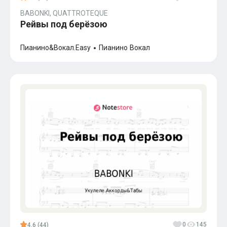
BABONKI, QUATTROTEQUE
Рейвы под берёзою
Пианино&Вокал.Easy
Пианино
Вокал
0
145
4.6 (44)