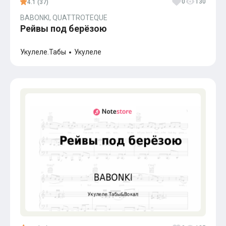
0
130
4.1 (37)
BABONKI, QUATTROTEQUE
Рейвы под берёзою
Укулеле.Табы
Укулеле