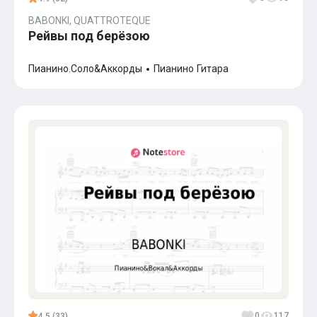
BABONKI, QUATTROTEQUE
Рейвы под берёзою
Пианино.Соло&Аккорды
Пианино
Гитара
0
117
4.5 (33)