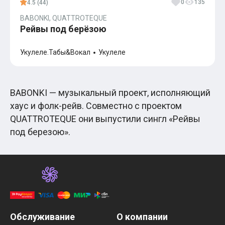
0
135
4.5 (44)
BABONKI, QUATTROTEQUE
Рейвы под берёзою
Укулеле.Табы&Вокал
Укулеле
BABONKI — музыкальный проект, исполняющий
хаус и фолк-рейв. Совместно с проектом
QUATTROTEQUE они выпустили сингл «Рейвы
под березою».
Обслуживание
О компании