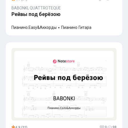
BABONKI, QUATTROTEQUE
Рейвы под берёзою
Пианино.Easy&Аккорды
Пианино
Гитара
0
98
4.9 (32)