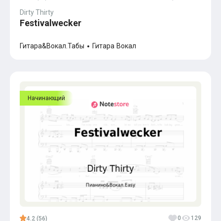
Популярное
Dirty Thirty
Бесплатные
Festivalwecker
Гитара&Вокал.Табы
Гитара
Вокал
Начинающий
0
129
4.2 (56)