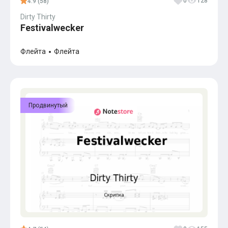
0
128
4.9 (58)
Dirty Thirty
Festivalwecker
Флейта
Флейта
Продвинутый