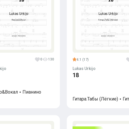
0
130
4.1 (17)
kijo
Lukas Urkijo
18
о&Вокал
Пианино
Гитара.Табы (Лёгкие)
Ги