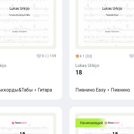
0
159
4.1 (32)
kijo
Lukas Urkijo
18
.Аккорды&Табы
Гитара
Пианино.Easy
Пианино
Начинающий