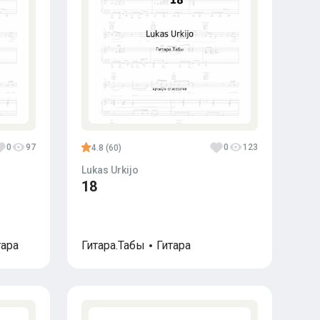
0
97
0
123
4.8 (60)
Lukas Urkijo
18
тара
Гитара.Табы
Гитара