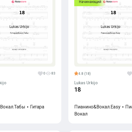
Начинающий
0
83
4.8 (18)
kijo
Lukas Urkijo
18
&Вокал.Табы
Гитара
Пианино&Вокал.Easy
Пи
Вокал