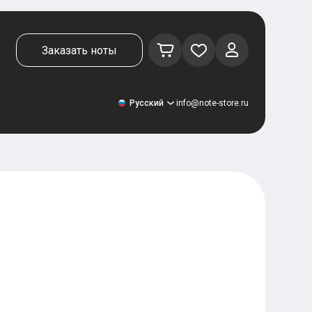
Заказать ноты
Русский
info@note-store.ru
Русский
United States
Deutsch
El español