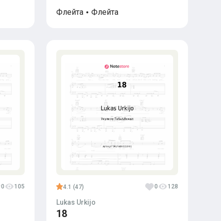
Флейта
Флейта
0
105
0
128
4.1 (47)
Lukas Urkijo
18