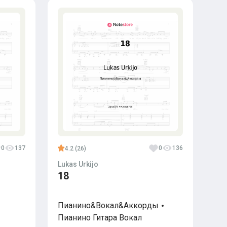
0
137
0
136
4.2 (26)
Lukas Urkijo
18
Пианино&Вокал&Аккорды
Пианино
Гитара
Вокал