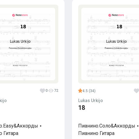
0
72
4.5 (34)
kijo
Lukas Urkijo
18
о.Easy&Аккорды
Пианино.Соло&Аккорды
о
Гитара
Пианино
Гитара