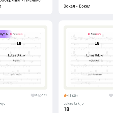
о&Скрипка
Пианино
а
Вокал
Вокал
нутый
0
128
4.8 (26)
kijo
Lukas Urkijo
18