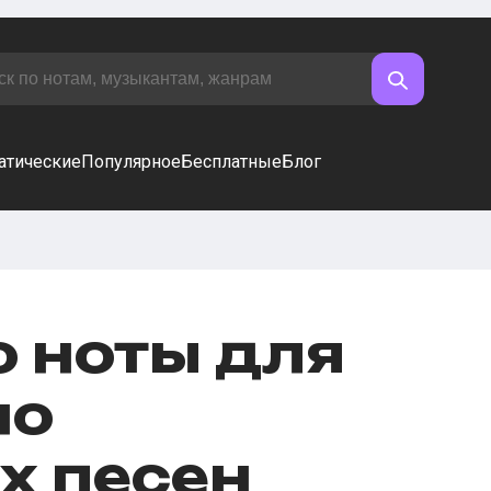
атические
Популярное
Бесплатные
Блог
o ноты для
но
х песен