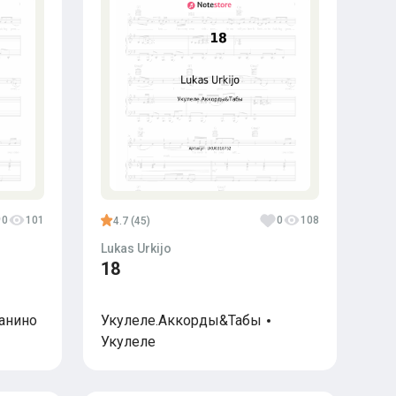
0
101
0
108
4.7 (45)
Lukas Urkijo
18
анино
Укулеле.Аккорды&Табы
Укулеле