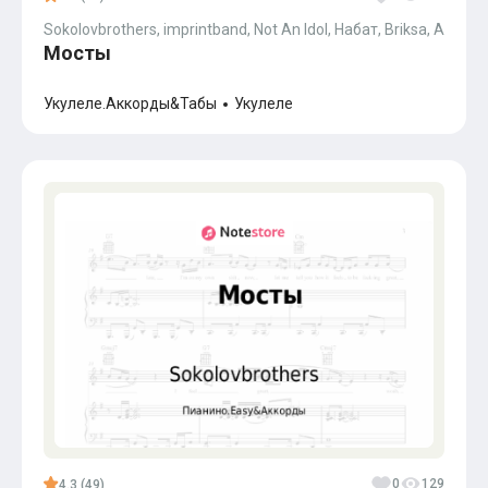
Sokolovbrothers, imprintband, Not An Idol, Набат, Briksa, Andrei J
Мосты
Укулеле.Аккорды&Табы
Укулеле
0
129
4.3 (49)