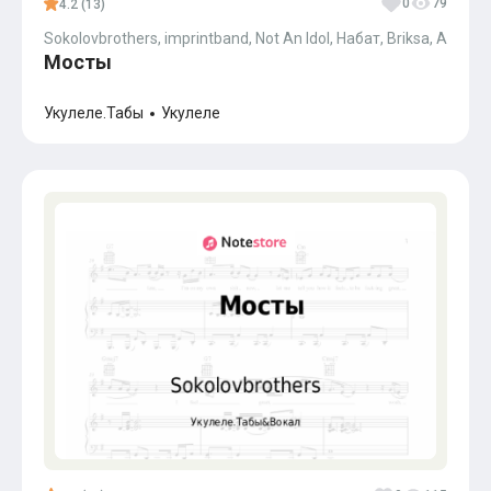
0
79
4.2 (13)
Sokolovbrothers, imprintband, Not An Idol, Набат, Briksa, Andrei J
Мосты
Укулеле.Табы
Укулеле