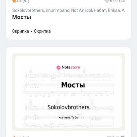
0
145
4.4 (51)
Sokolovbrothers, imprintband, Not An Idol, Набат, Briksa, Andrei J
Мосты
Скрипка
Скрипка