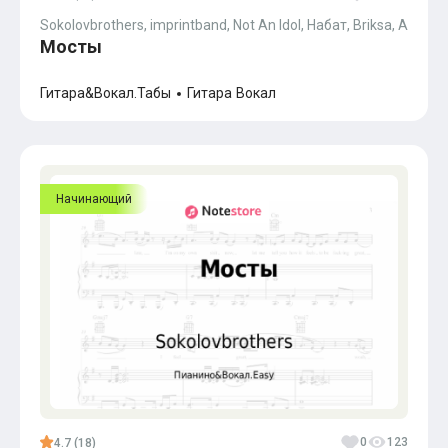
Популярное
Sokolovbrothers, imprintband, Not An Idol, Набат, Briksa, Andrei J
Бесплатные
Мосты
Гитара&Вокал.Табы
Гитара
Вокал
Начинающий
0
123
4.7 (18)