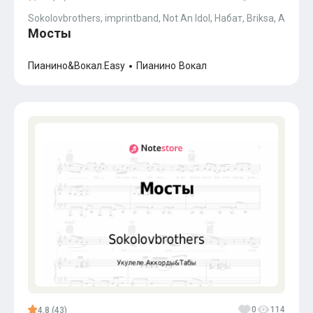
Sokolovbrothers, imprintband, Not An Idol, Набат, Briksa, Andrei J
Мосты
Пианино&Вокал.Easy
Пианино
Вокал
0
114
4.8 (43)