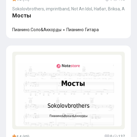
Sokolovbrothers, imprintband, Not An Idol, Набат, Briksa, Andrei J
Мосты
Пианино.Соло&Аккорды
Пианино
Гитара
0
137
4.4 (45)