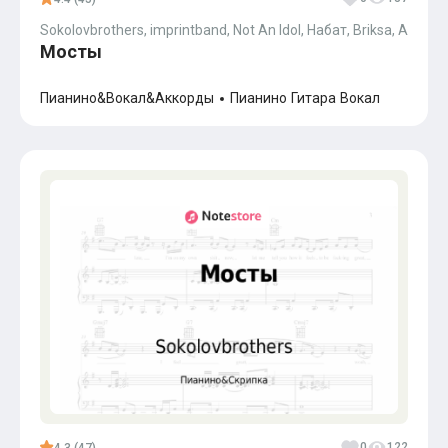
Sokolovbrothers, imprintband, Not An Idol, Набат, Briksa, Andrei J
Мосты
Пианино&Вокал&Аккорды
Пианино
Гитара
Вокал
0
122