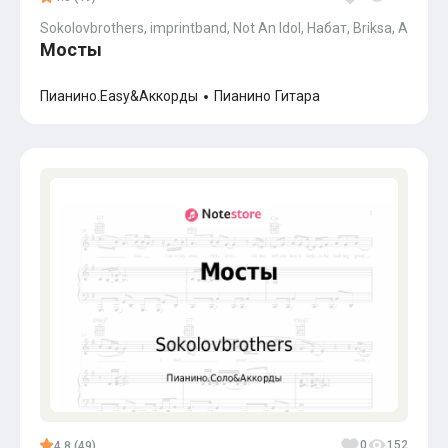
Sokolovbrothers, imprintband, Not An Idol, Набат, Briksa, Andrei J
Мосты
Пианино.Easy&Аккорды
Пианино
Гитара
0
152
4.8 (49)