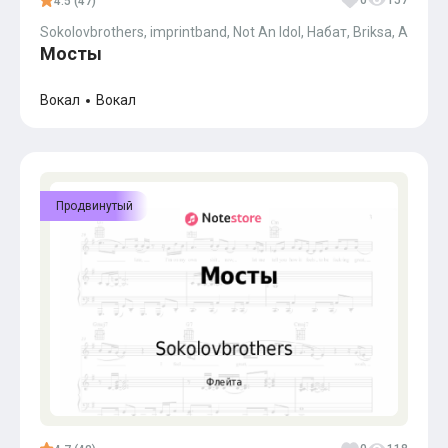
0
157
4.5 (47)
Sokolovbrothers, imprintband, Not An Idol, Набат, Briksa, Andrei J
Мосты
Вокал
Вокал
Продвинутый