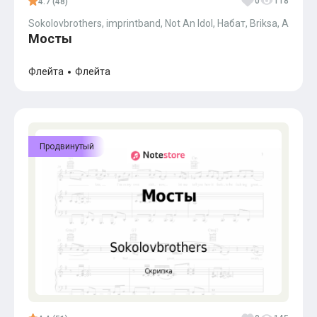
0
118
4.7 (48)
Sokolovbrothers, imprintband, Not An Idol, Набат, Briksa, Andrei J
Мосты
Флейта
Флейта
Продвинутый