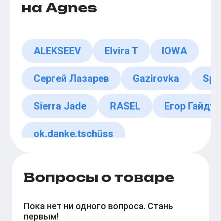
на Agnes
ALEKSEEV
Elvira T
IOWA
Сергей Лазарев
Gazirovka
Spi
Sierra Jade
RASEL
Егор Гайдук
ok.danke.tschüss
Вопросы о товаре
Пока нет ни одного вопроса. Стань
первым!