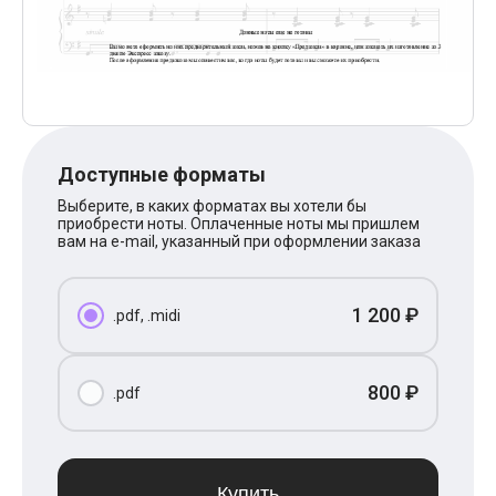
Поп
XOLIDAYBOY
Ваня Дмитриенко
Анна Герман
Полина Гагарина
Монеточка
Ласковый Май
HammAli
Доступные форматы
HammAli & Navai
BTS
Выберите, в каких форматах вы хотели бы
Тату
приобрести ноты. Оплаченные ноты мы пришлем
Billie Eilish
вам на e-mail, указанный при оформлении заказа
Макс Корж
Алена Швец
Michael Jackson
1 200 ₽
.pdf, .midi
Modern Talking
Руки Вверх
Тима Белорусских
BEARWOLF
800 ₽
.pdf
Севара
Zivert
Олег Газманов
Юрий Шатунов
Мария Чайковская
Купить