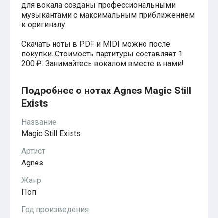
для вокала созданы профессиональными
Хатико
музыкантами с максимальным приближением
Реквием по мечте
к оригиналу.
Пираты Карибского моря
Сумерки
Скачать ноты в PDF и MIDI можно после
Величайший шоумен
покупки. Стоимость партитуры составляет 1
Звездные войны
200 ₽. Занимайтесь вокалом вместе в нами!
Ла ла Ленд
Ромео и Джульетта (1968)
Бумер
Подробнее о нотах Agnes Magic Still
Аладдин (2019)
Король лев (2019)
Exists
Брат
Брат-2
Название
Властелин колец: Братство Кольца
Magic Still Exists
Гордость и предубеждение
Классическая музыка
Артист
Времена года - Вивальди
Agnes
Времена года - Чайковский
Сонаты Бетховена
Жанр
Ноты для вальса
Поп
Из мультфильмов
Король лев
Год произведения
Холодное сердце