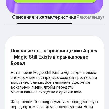
Легкие аккорды (простые песни)
Аккорды со словами (вокал)
Поп
BEARWOLF
Описание и характеристики
Рекомендуем
Мари Краймбрери
Комната культуры
XOLIDAYBOY
Сергей Лазарев
Ёлка
МОТ
Клава Кока
Описание нот к произведению Agnes
Zoloto
- Magic Still Exists в аранжировке
Монеточка
Пицца
Вокал
Звери
Анжелика Варум
Ноты песни Magic Still Exists Agnes для вокала
Алексей Чумаков
с текстом мы постарались создать простыми и
Леонид Агутин
выразительными. Всё внимание уделяется
Саундтрек
вокальной линии, чтобы передать
Тематические
максимальное сходство с оригиналом.
Из фильмов
Аватар: Путь воды
Жанр песни Поп подразумевает определенную
Титаник
передачу темпа и ритма произведения. Ноты
Гарри Поттер