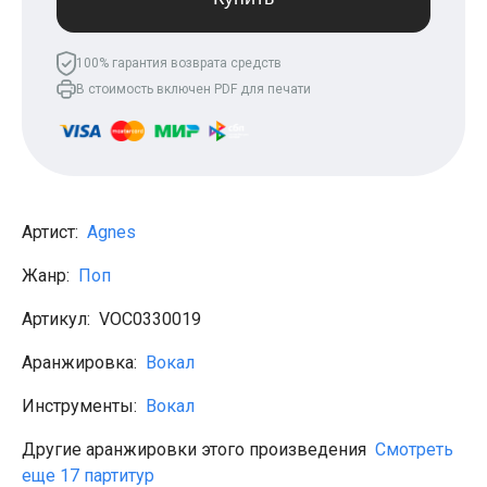
Леонид Агутин
МакSим
Клава Кока
100% гарантия возврата средств
Владимир Пресняков
В стоимость включен PDF для печати
Мари Краймбрери
Лариса Долина
Саундтреки
Гитара
Аккорды для начинающих
Рок
Виктор Цой (Кино)
Артист:
Agnes
Сектор газа
Король и шут
Жанр:
Поп
Алёна Швец
ДДТ
Артикул:
VOC0330019
Земфира
Сплин
Аранжировка:
Вокал
Наутилус Помпилиус
Агата Кристи
Инструменты:
Вокал
Владимир Высоцкий
Чиж
Гражданская оборона
Другие аранжировки этого произведения
Смотреть
KSB
еще 17 партитур