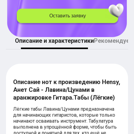
Легкие аккорды (простые песни)
Аккорды со словами (вокал)
Поп
Оставить заявку
BEARWOLF
Мари Краймбрери
Комната культуры
XOLIDAYBOY
Описание и характеристики
Рекомендуем
Сергей Лазарев
Ёлка
МОТ
Клава Кока
Zoloto
Монеточка
Пицца
Описание нот к произведению Hensy,
Звери
Анжелика Варум
Анет Сай - Лавина/Цунами в
Алексей Чумаков
аранжировке Гитара.Табы (Лёгкие)
Леонид Агутин
Саундтрек
Лёгкие табы Лавина/Цунами предназначена
Тематические
для начинающих гитаристов, которые только
Из фильмов
начинают осваивать инструмент. Табулатура
Аватар: Путь воды
выполнена в упрощённой форме, чтобы быть
Титаник
доступной и понятной для тех, кто ещё не
Гарри Поттер