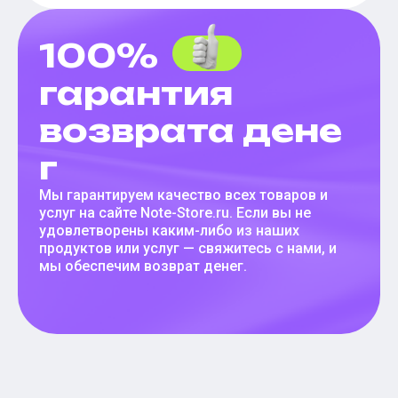
100%
гарантия
возврата дене
г
Мы гарантируем качество всех товаров и
услуг на сайте Note-Store.ru. Если вы не
удовлетворены каким-либо из наших
продуктов или услуг — свяжитесь с нами, и
мы обеспечим возврат денег.