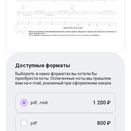
Поп
XOLIDAYBOY
Ваня Дмитриенко
Анна Герман
Полина Гагарина
Монеточка
Ласковый Май
HammAli
HammAli & Navai
BTS
Тату
Billie Eilish
Доступные форматы
Макс Корж
Алена Швец
Выберите, в каких форматах вы хотели бы
приобрести ноты. Оплаченные ноты мы пришлем
Michael Jackson
вам на e-mail, указанный при оформлении заказа
Modern Talking
Руки Вверх
Тима Белорусских
BEARWOLF
1 200 ₽
.pdf, .midi
Севара
Zivert
Олег Газманов
800 ₽
.pdf
Юрий Шатунов
Мария Чайковская