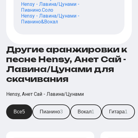
Hensy - Лавина/Цунами -
Пианино.Соло
Hensy - Лавина/Цунами -
Пианино&Вокал
Другие аранжировки к
песне Hensy, Анет Сай -
Лавина/Цунами для
скачивания
Hensy, Анет Сай - Лавина/Цунами
Все
5
Пианино
3
Вокал
1
Гитара
1