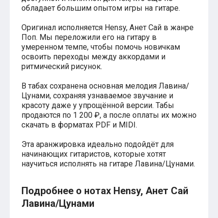
обладает большим опытом игры на гитаре.
Хатико
Реквием по мечте
Пираты Карибского моря
Оригинал исполняется Hensy, Анет Сай в жанре
Сумерки
Поп. Мы переложили его на гитару в
Величайший шоумен
умеренном темпе, чтобы помочь новичкам
Звездные войны
освоить переходы между аккордами и
Ла ла Ленд
ритмический рисунок.
Ромео и Джульетта (1968)
Бумер
В табах сохранена основная мелодия Лавина/
Аладдин (2019)
Цунами, сохраняя узнаваемое звучание и
Король лев (2019)
красоту даже у упрощённой версии. Табы
Брат
продаются по 1 200 ₽, а после оплаты их можно
Брат-2
скачать в форматах PDF и MIDI.
Властелин колец: Братство Кольца
Гордость и предубеждение
Эта аранжировка идеально подойдёт для
Классическая музыка
начинающих гитаристов, которые хотят
Времена года - Вивальди
научиться исполнять на гитаре Лавина/Цунами.
Времена года - Чайковский
Сонаты Бетховена
Ноты для вальса
Подробнее о нотах Hensy, Анет Сай
Из мультфильмов
Лавина/Цунами
Король лев
Холодное сердце