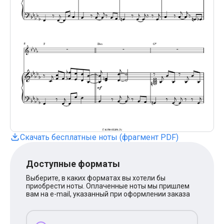
Поп
XOLIDAYBOY
Ваня Дмитриенко
Анна Герман
Полина Гагарина
Монеточка
Ласковый Май
HammAli
HammAli & Navai
BTS
Тату
Billie Eilish
Макс Корж
Алена Швец
Michael Jackson
Скачать бесплатные ноты (фрагмент PDF)
Modern Talking
Руки Вверх
Доступные форматы
Тима Белорусских
BEARWOLF
Выберите, в каких форматах вы хотели бы
Севара
приобрести ноты. Оплаченные ноты мы пришлем
Zivert
вам на e-mail, указанный при оформлении заказа
Олег Газманов
Юрий Шатунов
Мария Чайковская