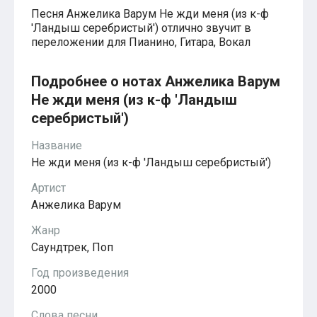
Красавица и чудовище
Песня Анжелика Варум Не жди меня (из к-ф
из мультфильмов Disney
'Ландыш серебристый') отлично звучит в
Моана (Disney)
переложении для Пианино, Гитара, Вокал
Ноты из аниме
Вверх
Ходячий замок Хаула
Подробнее о нотах Анжелика Варум
Для обучения
Не жди меня (из к-ф 'Ландыш
1-ой класс обучения
2-ий класс обучения
серебристый')
Для детского сада
Ноты для младшей группы
Название
Ноты для средней группы
Не жди меня (из к-ф 'Ландыш серебристый')
Ноты для старшей группы
Духовная музыка
Артист
Пасхальные ноты
Анжелика Варум
Христианская музыка
Госпел
Жанр
из компьютерных игр
The Legend Of Zelda
Саундтрек, Поп
Friday Night Funkin’
Год произведения
Super Mario Bros.
для различных игр
2000
Minecraft
Five Nights at Freddy’s
Слова песни