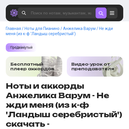
Пианино
Легкие ноты для пианино
Ноты со словами (вокал)
Ноты для начинающих
Классические произведения
Главная
Ноты для Пианино
Анжелика Варум
Не жди
Иоганн Себастьян Бах
меня (из к-ф 'Ландыш серебристый')
Сергей Рахманинов
Людовик Энауди
Петр Ильич Чайковский
0
94
Продвинутый
Людвиг ван Бетховен
Hans Zimmer
Вольфганг Амадей Моцарт
Бес­плат­ный
Видео-урок от
Фридерик Шопен
плеер аккордов
пре­по­да­ва­те­ля
Ennio Morricone
Антонио Вивальди
Ноты и аккорды
Александр Даргомыжский
Александра Пахмутова
Анжелика Варум - Не
Александр Скрябин
Франц Шуберт
жди меня (из к-ф
Эдвард Григ
Арно Бабаджанян
'Ландыш серебристый')
Джаз
скачать -
Рок
Король и шут