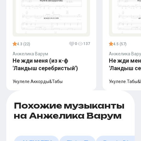
0
137
4.3 (22)
4.5 (57)
Анжелика Варум
Анжелика Вар
Не жди меня (из к-ф
Не жди мен
'Ландыш серебристый')
'Ландыш се
Укулеле.Аккорды&Табы
Укулеле.Табы&
Похожие музыканты
на Анжелика Варум