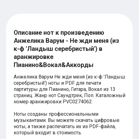
Хатико
Реквием по мечте
Пираты Карибского моря
Сумерки
Величайший шоумен
Описание нот к произведению
Звездные войны
Анжелика Варум - Не жди меня (из
Ла ла Ленд
Ромео и Джульетта (1968)
к-ф 'Ландыш серебристый') в
Бумер
аранжировке
Аладдин (2019)
Пианино&Вокал&Аккорды
Король лев (2019)
Брат
Брат-2
Анжелика Варум Не жди меня (из к-ф 'Ландыш
Властелин колец: Братство Кольца
серебристый') ноты и PDF для печати
Гордость и предубеждение
партитуры для Пианино, Гитара, Вокал из 13
Классическая музыка
страниц. Жанр нот Саундтрек, Поп. Каталожный
Времена года - Вивальди
номер аранжировки PVС0274062.
Времена года - Чайковский
Сонаты Бетховена
Ноты созданы профессиональными
Ноты для вальса
музыкантами. Вы можете скачать цифровые
Из мультфильмов
ноты, а также распечатать их из PDF-файла,
Король лев
который входит в стоимость.
Холодное сердце