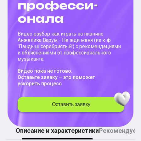
профес­си­
Легкие аккорды (простые песни)
Аккорды со словами (вокал)
она­ла
Поп
BEARWOLF
Мари Краймбрери
Комната культуры
Видео разбор как играть на
пианино
XOLIDAYBOY
Анжелика Варум - Не жди меня (из к-ф
Сергей Лазарев
'Ландыш серебристый')
с рекомендациями
Ёлка
и объяснениями от профессионального
МОТ
музыканта.
Клава Кока
Zoloto
Видео пока не готово.
Монеточка
Оставьте заявку – это поможет
Пицца
ускорить процесс
Звери
Анжелика Варум
Алексей Чумаков
Оставить заявку
Леонид Агутин
Саундтрек
Тематические
Из фильмов
Аватар: Путь воды
Описание и характеристики
Рекомендуем
Титаник
Гарри Поттер