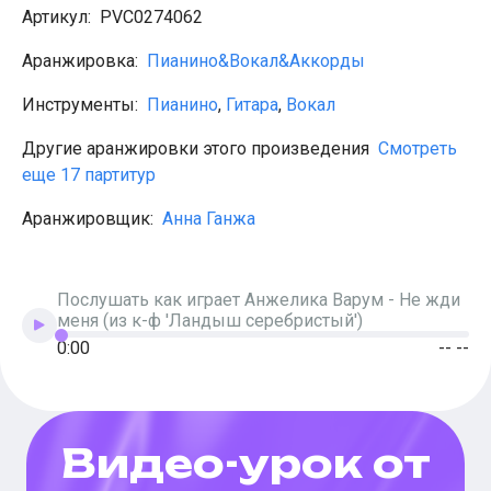
Женя Трофимов
Артикул:
PVС0274062
Макс Корж
Валентин Стрыкало
Аранжировка:
Пианино&Вокал&Аккорды
Ваня Дмитриенко
Егор Крид
Инструменты:
Пианино
,
Гитара
,
Вокал
Noize MC
Ляпис Трубецкой
Элли на маковом поле
Другие аранжировки этого произведения
Смотреть
Нервы
еще 17 партитур
Любэ
Город 312
Аранжировщик:
Анна Ганжа
Пошлая Молли
Nirvana
Мумий Тролль
Шансон
Послушать как играет
Анжелика Варум
-
Не жди
Михаил Круг
меня (из к-ф 'Ландыш серебристый')
Михаил Шуфутинский
0:00
-- --
Виктор Петлюра
Сергей Трофимов
Лесоповал
Бока
Бутырка
Видео-урок от
Александр Розенбаум
Табы для гитары