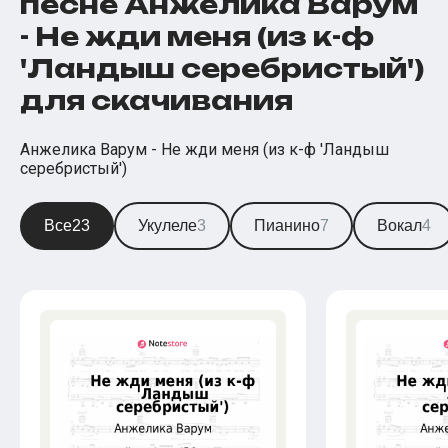
песне Анжелика Варум
- Не жди меня (из к-ф
'Ландыш серебристый')
для скачивания
Анжелика Варум - Не жди меня (из к-ф 'Ландыш
серебристый')
Все
23
Укулеле
3
Пианино
7
Вокал
4