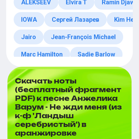
ALEKSEEV
Elvira T
Ramin Djawa
IOWA
Сергей Лазарев
Kim Hee
Jairo
Jean-François Michael
Marc Hamilton
Sadie Barlow
Скачать ноты
(бесплатный фрагмент
PDF) к песне Анжелика
Варум - Не жди меня (из
к-ф 'Ландыш
серебристый') в
аранжировке