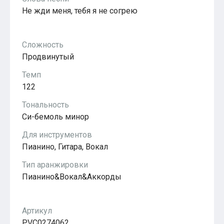
Популярное
Не жди меня, тебя я не согрею
Бесплатные
Сложность
Продвинутый
Темп
122
Тональность
Си-бемоль минор
Для инструментов
Пианино, Гитара, Вокал
Тип аранжировки
Пианино&Вокал&Аккорды
Артикул
PVС0274062