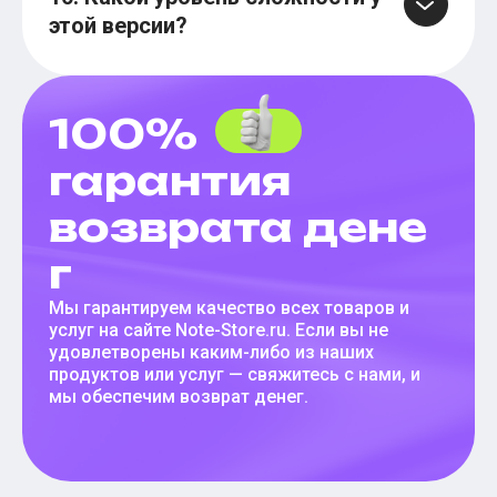
этой версии?
100%
гарантия
возврата дене
г
Мы гарантируем качество всех товаров и
услуг на сайте Note-Store.ru. Если вы не
удовлетворены каким-либо из наших
продуктов или услуг — свяжитесь с нами, и
мы обеспечим возврат денег.