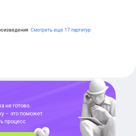
роизведения
Смотреть еще 17 партитур
а не готово.
ку – это поможет
ть процесс