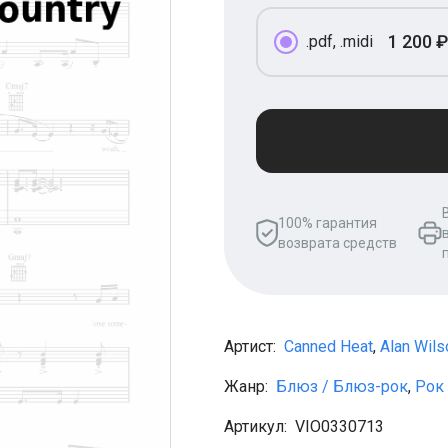
1 200 ₽
.pdf, .midi
100% гарантия
возврата средств
Артист:
Canned Heat
,
Alan Wils
Жанр:
Блюз / Блюз-рок
,
Рок
Артикул:
VIO0330713