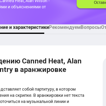
Canned Heat, Alan Wilson -
Остави
ями и объяснениями от
ние и характеристики
Рекомендуем
Вопросы
О
дению Canned Heat, Alan
untry в аранжировке
едставляет собой партитуру, в котором
ния на скрипке. В аранжировки нет текста
оточиться на музыкальной линии и