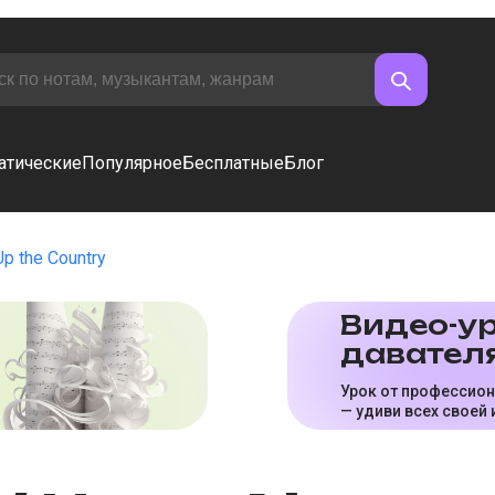
атические
Популярное
Бесплатные
Блог
Up the Country
Видео-ур
да­ва­те­л
Урок от профессио
— удиви всех своей 