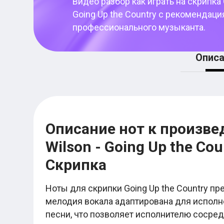
Видео разбор как играть на
скрипка 
Женя Трофимов
Макс Корж
Going Up the Country
с рекомендаци
Валентин Стрыкало
профессионального музыканта.
Ваня Дмитриенко
Егор Крид
Noize MC
Описа
Ляпис Трубецкой
Элли на маковом поле
Нервы
Любэ
Город 312
Пошлая Молли
Nirvana
Мумий Тролль
Описание нот к произве
Шансон
Wilson - Going Up the Co
Михаил Круг
Михаил Шуфутинский
Скрипка
Виктор Петлюра
Сергей Трофимов
Лесоповал
Ноты для скрипки Going Up the Country пр
Бока
Бутырка
мелодия вокала адаптирована для исполне
Александр Розенбаум
песни, что позволяет исполнителю сосред
Табы для гитары