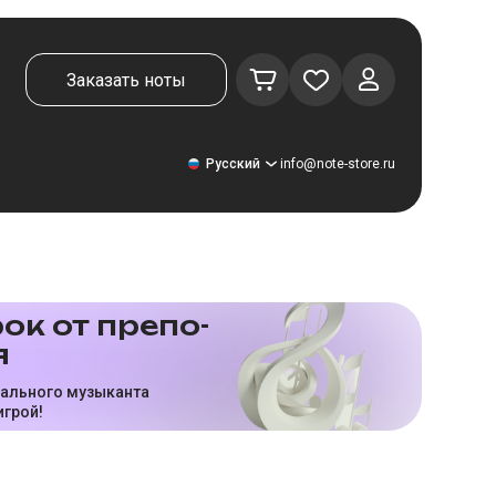
Заказать ноты
Русский
info@note-store.ru
Русский
ок от пре­по­
я
United States
Deutsch
нального музыканта
игрой!
El español