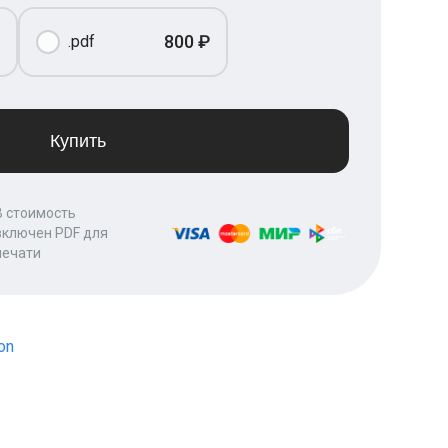
800 ₽
.pdf
Купить
В стоимость
включен PDF для
печати
on