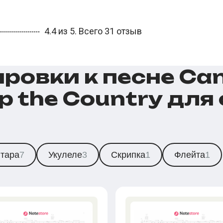
4.4 из 5. Всего 31 отзыв
овки к песне Can
Up the Country дл
итара
7
Укулеле
3
Скрипка
1
Флейта
1