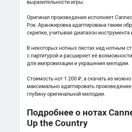
выразительности игры.
Легкие аккорды (простые песни)
Аккорды со словами (вокал)
Поп
Оригинал произведения исполняет Canned H
BEARWOLF
Рок. Аранжировка адаптирована таким обр
Мари Краймбрери
Комната культуры
скрипке, учитывая диапазон инструмента
XOLIDAYBOY
Сергей Лазарев
В некоторых нотных листах над нотным ст
Ёлка
МОТ
с партитурой и расширяет её возможности
Клава Кока
для импровизации и украшения мелодии.
Zoloto
Монеточка
Пицца
Стоимость нот 1 200 ₽, а скачать из можн
Звери
максимально адаптировать произведение 
Анжелика Варум
Алексей Чумаков
глубину оригинальной мелодии.
Леонид Агутин
Саундтрек
Тематические
Подробнее о нотах Canne
Из фильмов
Аватар: Путь воды
Up the Country
Титаник
Гарри Поттер