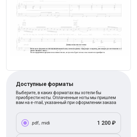
Поп
XOLIDAYBOY
Ваня Дмитриенко
Анна Герман
Полина Гагарина
Монеточка
Ласковый Май
HammAli
HammAli & Navai
BTS
Тату
Billie Eilish
Макс Корж
Алена Швец
Michael Jackson
Доступные форматы
Modern Talking
Выберите, в каких форматах вы хотели бы
Руки Вверх
приобрести ноты. Оплаченные ноты мы пришлем
Тима Белорусских
вам на e-mail, указанный при оформлении заказа
BEARWOLF
Севара
Zivert
1 200 ₽
.pdf, .midi
Олег Газманов
Юрий Шатунов
Мария Чайковская