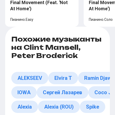
Final Movement (Feat. 'Not
Final Movem
At Home')
At Home')
Пианино.Easy
Пианино.Соло
Похожие музыканты
на Clint Mansell,
Peter Broderick
ALEKSEEV
Elvira T
Ramin Djawa
IOWA
Сергей Лазарев
Coco Jo
Alexia
Alexia (ROU)
Spike