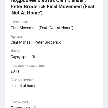
Подробнее о нотах Clint Mansell,
Красавица и чудовище
Peter Broderick Final Movement (Feat.
из мультфильмов Disney
Моана (Disney)
'Not At Home')
Ноты из аниме
Вверх
Название
Ходячий замок Хаула
Final Movement (Feat. 'Not At Home')
Для обучения
1-ой класс обучения
Артист
2-ий класс обучения
Clint Mansell, Peter Broderick
Для детского сада
Ноты для младшей группы
Жанр
Ноты для средней группы
Ноты для старшей группы
Саундтрек, Поп
Духовная музыка
Год произведения
Пасхальные ноты
Христианская музыка
2011
Госпел
из компьютерных игр
Слова песни
The Legend Of Zelda
I'm not at home
Friday Night Funkin’
Super Mario Bros.
для различных игр
Сложность
Minecraft
Five Nights at Freddy’s
Продвинутый