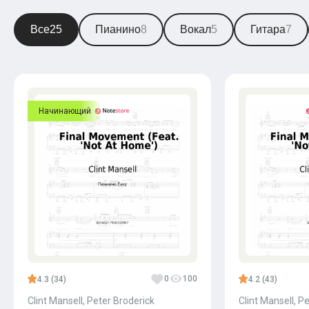
Все
25
Пианино
8
Вокал
5
Гитара
7
Начинающий
0
100
4.3 (34)
4.2 (43)
Clint Mansell, Peter Broderick
Clint Mansell, P