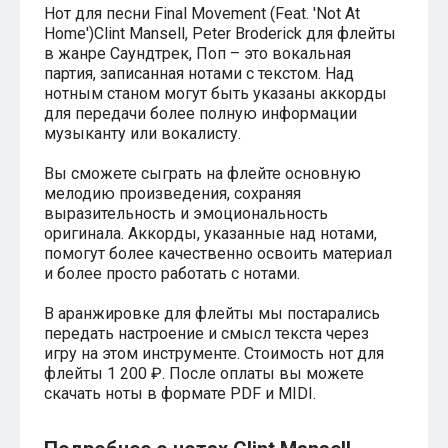
Нот для песни Final Movement (Feat. 'Not At
Хатико
Home')Clint Mansell, Peter Broderick для флейты
Реквием по мечте
в жанре Саундтрек, Поп – это вокальная
Пираты Карибского моря
партия, записанная нотами с текстом. Над
Сумерки
нотным станом могут быть указаны аккорды
Величайший шоумен
Звездные войны
для передачи более полную информации
Ла ла Ленд
музыканту или вокалисту.
Ромео и Джульетта (1968)
Бумер
Вы сможете сыграть на флейте основную
Аладдин (2019)
мелодию произведения, сохраняя
Король лев (2019)
выразительность и эмоциональность
Брат
оригинала. Аккорды, указанные над нотами,
Брат-2
помогут более качественно освоить материал
Властелин колец: Братство Кольца
и более просто работать с нотами.
Гордость и предубеждение
Классическая музыка
В аранжировке для флейты мы постарались
Времена года - Вивальди
передать настроение и смысл текста через
Времена года - Чайковский
игру на этом инструменте. Стоимость нот для
Сонаты Бетховена
флейты 1 200 ₽. После оплаты вы можете
Ноты для вальса
скачать ноты в формате PDF и MIDI.
Из мультфильмов
Король лев
Холодное сердце