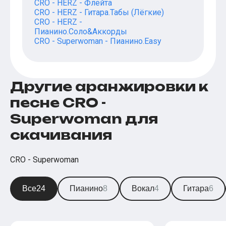
CRO - HERZ - Флейта
CRO - HERZ - Гитара.Табы (Лёгкие)
CRO - HERZ -
Пианино.Соло&Аккорды
CRO - Superwoman - Пианино.Easy
Другие аранжировки к
песне CRO -
Superwoman для
скачивания
CRO - Superwoman
Все
24
Пианино
8
Вокал
4
Гитара
6