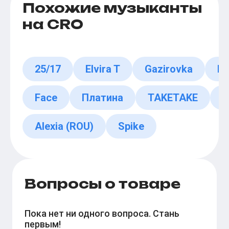
Похожие музыканты
на CRO
25/17
Elvira T
Gazirovka
Fe
Face
Платина
TAKETAKE
Y
Alexia (ROU)
Spike
Вопросы о товаре
Пока нет ни одного вопроса. Стань
первым!