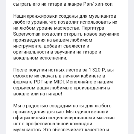
сыграть его на гитаре в жанре Рэп/ хип-хоп.
Хатико
Реквием по мечте
Наши аранжировки созданы для музыкантов
Пираты Карибского моря
любого уровня, что позволит использовать их
Сумерки
на любом уровне мастерства. Партитура
Величайший шоумен
Звездные войны
Superwoman позволит открыть новое звучание
Ла ла Ленд
произведения на вашем любимом
Ромео и Джульетта (1968)
инструменте, добавит свежести и
Бумер
оригинальности в звучании на гитаре и
Аладдин (2019)
вокальном исполнении.
Король лев (2019)
Брат
После покупки нотных листов за 1 320 ₽, вы
Брат-2
сможете их скачать в личном кабинете в
Властелин колец: Братство Кольца
формате PDF или MIDI. Исполняйте с нашим
Гордость и предубеждение
сервисом ваши любимые произведения в
Классическая музыка
вокале или на гитаре!
Времена года - Вивальди
Времена года - Чайковский
Мы с радостью создадим ноты для любого
Сонаты Бетховена
произведения для вас. Мы единственный
Ноты для вальса
официальный специализированный магазин
Из мультфильмов
нот с профессиональной командой
Король лев
музыкантов. Это обеспечивает качество и
Холодное сердце