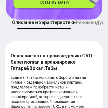
Легкие аккорды (простые песни)
Оставить заявку
Аккорды со словами (вокал)
Поп
BEARWOLF
Мари Краймбрери
Описание и характеристики
Рекомендуем
Комната культуры
XOLIDAYBOY
Сергей Лазарев
Ёлка
МОТ
Клава Кока
Zoloto
Описание нот к произведению CRO -
Монеточка
Superwoman в аранжировке
Пицца
Звери
Гитара&Вокал.Табы
Анжелика Варум
Алексей Чумаков
Если вы хотите исполнить Superwoman на
Леонид Агутин
гитаре и отдельной вокальной партией,
Саундтрек
предлагаем приобрести ноты и
Тематические
воспользоваться профессиональной
Из фильмов
аранжировкой, которая подчеркнет все
Аватар: Путь воды
нюансы оригинальной композиции.
Титаник
Superwoman исполняет CRO, вы сможете
Гарри Поттер