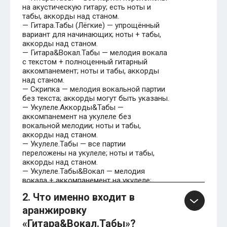
на акустическую гитару; есть ноты и
табы, аккорды над станом.
— Гитара.Табы (Лёгкие) — упрощённый
вариант для начинающих; ноты + табы,
аккорды над станом.
— Гитара&Вокал.Табы — мелодия вокала
с текстом + полноценный гитарный
аккомпанемент; ноты и табы, аккорды
над станом.
— Скрипка — мелодия вокальной партии
без текста; аккорды могут быть указаны.
— Укулеле.Аккорды&Табы —
аккомпанемент на укулеле без
вокальной мелодии; ноты и табы,
аккорды над станом.
— Укулеле.Табы — все партии
переложены на укулеле; ноты и табы,
аккорды над станом.
— Укулеле.Табы&Вокал — мелодия
вокала + аккомпанемент на укулеле;
ноты и табы. (По аналогии с
2. Что именно входит в
«Гитара&Вокал.Табы» на сайте доступны
такие издания для укулеле.)
аранжировку
«Гитара&Вокал.Табы»?