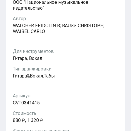
ООО "Национальное музыкальное
Популярное
издательство"
Бесплатные
Автор
WALCHER FRIDOLIN B; BAUSS CHRISTOPH;
WAIBEL CARLO
Для инструментов
Гитара, Вокал
Тип аранжировки
Гитара&Вокал.Табы
Артикул
GVT0341415
Стоимость
880 ₽, 1 320 ₽
Форматы для скачивания