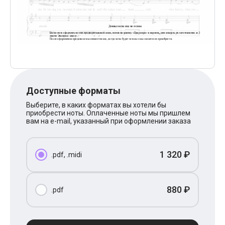
Поп
XOLIDAYBOY
Ваня Дмитриенко
Анна Герман
Полина Гагарина
Монеточка
Ласковый Май
HammAli
HammAli & Navai
BTS
Доступные форматы
Тату
Выберите, в каких форматах вы хотели бы
Billie Eilish
приобрести ноты. Оплаченные ноты мы пришлем
Макс Корж
вам на e-mail, указанный при оформлении заказа
Алена Швец
Michael Jackson
Modern Talking
1 320 ₽
Руки Вверх
.pdf, .midi
Тима Белорусских
BEARWOLF
Севара
880 ₽
.pdf
Zivert
Олег Газманов
Юрий Шатунов
Мария Чайковская