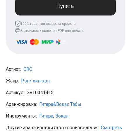
Леонид Агутин
Купить
МакSим
Клава Кока
Владимир Пресняков
100% гарантия возврата средств
Мари Краймбрери
В стоимость включен PDF для печати
Лариса Долина
Саундтреки
Гитара
Аккорды для начинающих
Рок
Виктор Цой (Кино)
Сектор газа
Артист:
CRO
Король и шут
Алёна Швец
Жанр:
Рэп/ хип-хоп
ДДТ
Земфира
Артикул:
GVT0341415
Сплин
Наутилус Помпилиус
Агата Кристи
Аранжировка:
Гитара&Вокал.Табы
Владимир Высоцкий
Чиж
Инструменты:
Гитара
,
Вокал
Гражданская оборона
KSB
Другие аранжировки этого произведения
Смотреть