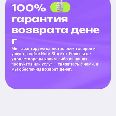
100%
гарантия
возврата дене
г
Мы гарантируем качество всех товаров и
услуг на сайте Note-Store.ru. Если вы не
удовлетворены каким-либо из наших
продуктов или услуг — свяжитесь с нами, и
мы обеспечим возврат денег.