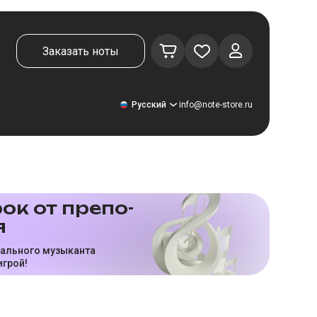
Заказать ноты
Русский
info@note-store.ru
Русский
ок от пре­по­
я
United States
Deutsch
нального музыканта
игрой!
El español