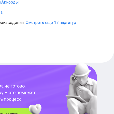
о&Аккорды
ра
роизведения
Смотреть еще 17 партитур
а не готово.
ку – это поможет
ть процесс