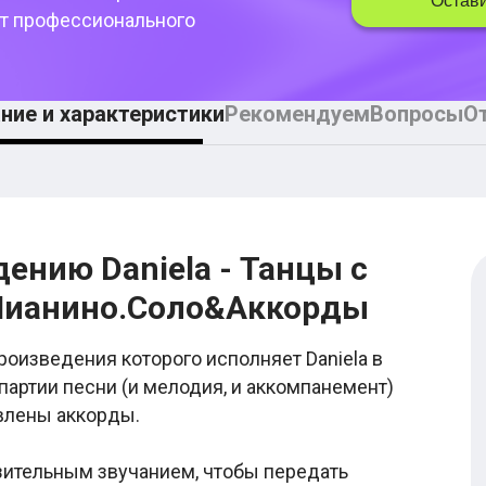
Остави
т профессионального
ние и характеристики
Рекомендуем
Вопросы
О
ению Daniela - Танцы с
 Пианино.Соло&Аккорды
роизведения которого исполняет Daniela в
партии песни (и мелодия, и аккомпанемент)
авлены аккорды.
зительным звучанием, чтобы передать