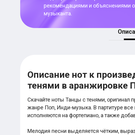
Женя Трофимов
рекомендациями и объяснениями о
Макс Корж
Валентин Стрыкало
музыканта.
Ваня Дмитриенко
Егор Крид
Noize MC
Описа
Ляпис Трубецкой
Элли на маковом поле
Нервы
Любэ
Город 312
Пошлая Молли
Nirvana
Описание нот к произвед
Мумий Тролль
Шансон
тенями в аранжировке
Михаил Круг
Михаил Шуфутинский
Виктор Петлюра
Скачайте ноты Танцы с тенями, оригинал п
Сергей Трофимов
жанре Поп, Инди-музыка. В партитуре все 
Лесоповал
исполняются на фортепиано, а также доб
Бока
Бутырка
Александр Розенбаум
Мелодия песни выделяется чётким, выра
Табы для гитары