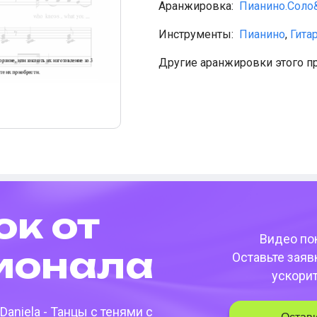
Аранжировка:
Пианино.Сол
Инструменты:
Пианино
,
Гита
Другие аранжировки этого п
ок от
Видео пок
­она­ла
Оставьте заяв
ускори
Daniela - Танцы с тенями
с