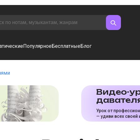
атические
Популярное
Бесплатные
Блог
нями
Видео-ур
да­ва­те­л
Урок от профессио
— удиви всех своей 