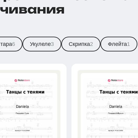
ачивания
итара
6
Укулеле
3
Скрипка
2
Флейта
1