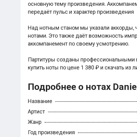
Легкие аккорды (простые песни)
основную тему произведения. Аккомпанем
Аккорды со словами (вокал)
передаёт пульс и характер произведения
Поп
BEARWOLF
Мари Краймбрери
Над нотным станом мы указали аккорды, ч
Комната культуры
нотами. Это также даёт возможность имп
XOLIDAYBOY
аккомпанемент по своему усмотрению.
Сергей Лазарев
Ёлка
МОТ
Партитуры созданы профессиональными 
Клава Кока
Zoloto
купить ноты по цене 1 380 ₽ и скачать из 
Монеточка
Пицца
Подробнее о нотах Danie
Звери
Анжелика Варум
Алексей Чумаков
Название
Леонид Агутин
Саундтрек
Артист
Тематические
Из фильмов
Жанр
Аватар: Путь воды
Титаник
Год произведения
Гарри Поттер