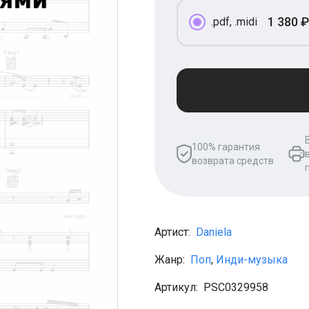
1 380 ₽
.pdf, .midi
100% гарантия
возврата средств
Артист:
Daniela
Жанр:
Поп
,
Инди-музыка
Артикул:
PSC0329958