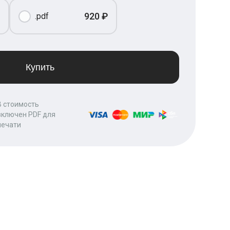
920 ₽
.pdf
Купить
В стоимость
включен PDF для
печати