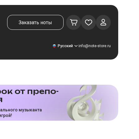
Заказать ноты
Русский
info@note-store.ru
Русский
ок от пре­по­
я
United States
Deutsch
нального музыканта
игрой!
El español