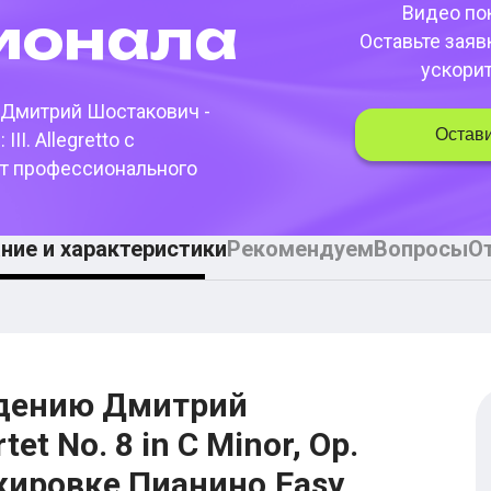
Видео пок
­она­ла
Оставьте заяв
ускори
 Дмитрий Шостакович -
Остави
 III. Allegretto
с
т профессионального
ние и характеристики
Рекомендуем
Вопросы
О
едению Дмитрий
et No. 8 in C Minor, Op.
ранжировке Пианино.Easy