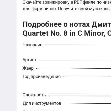
Скачайте аранжировку в PDF файле по низ
Хатико
для фортепиано. Получите свой музыкаль
Реквием по мечте
Пираты Карибского моря
Сумерки
Подробнее о нотах Дмит
Величайший шоумен
Звездные войны
Quartet No. 8 in C Minor, Op
Ла ла Ленд
Ромео и Джульетта (1968)
Бумер
Название
Аладдин (2019)
Король лев (2019)
Брат
Артист
Брат-2
Властелин колец: Братство Кольца
Жанр
Гордость и предубеждение
Классическая музыка
Год произведения
Времена года - Вивальди
Времена года - Чайковский
Сонаты Бетховена
Ноты для вальса
Сложность
Из мультфильмов
Для инструментов
Король лев
Холодное сердце