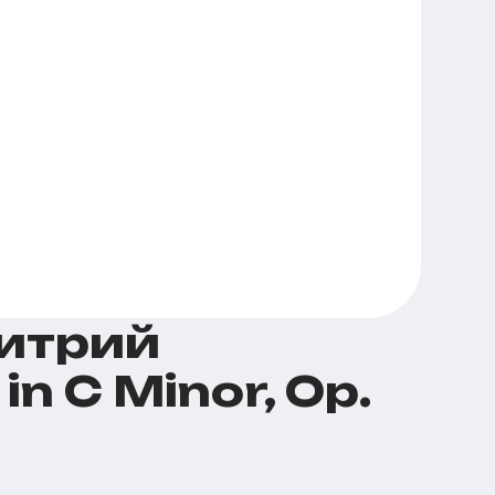
митрий
in C Minor, Op.