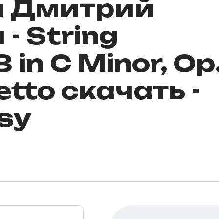
ы Дмитрий
- String
 in C Minor, Op
gretto скачать -
sy