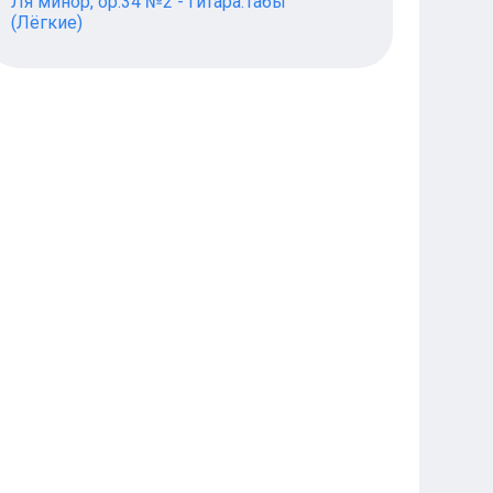
Ля минор, op.34 №2 - Гитара.Табы
(Лёгкие)