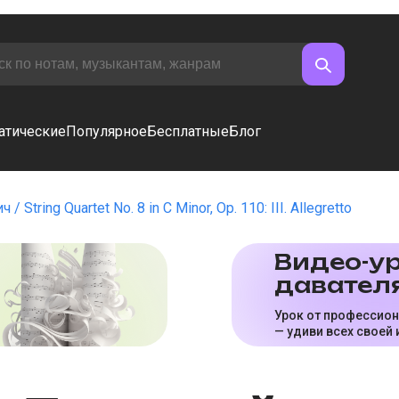
атические
Популярное
Бесплатные
Блог
ич
String Quartet No. 8 in C Minor, Op. 110: III. Allegretto
Видео-ур
да­ва­те­л
Урок от профессио
— удиви всех своей 