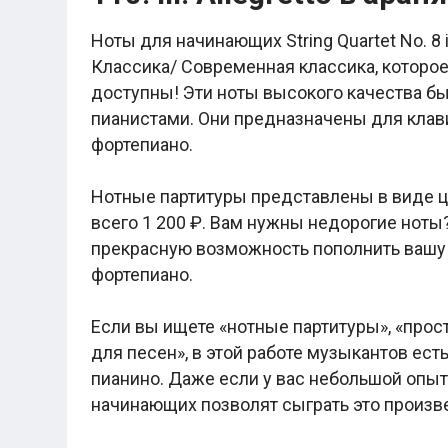
Легкие аккорды (простые песни)
Аккорды со словами (вокал)
Ноты для начинающих String Quartet No. 8 in C
Поп
Классика/ Современная классика, которо
BEARWOLF
Мари Краймбрери
доступны! Эти ноты высокого качества 
Комната культуры
пианистами. Они предназначены для кла
XOLIDAYBOY
Сергей Лазарев
фортепиано.
Ёлка
МОТ
Нотные партитуры представлены в виде 
Клава Кока
Zoloto
всего 1 200 ₽. Вам нужны недорогие ноты?
Монеточка
прекрасную возможность пополнить вашу
Пицца
фортепиано.
Звери
Анжелика Варум
Алексей Чумаков
Если вы ищете «нотные партитуры», «прос
Леонид Агутин
для песен», в этой работе музыкантов есть
Саундтрек
Тематические
пианино. Даже если у вас небольшой опыт 
Из фильмов
начинающих позволят сыграть это произв
Аватар: Путь воды
Титаник
Гарри Поттер