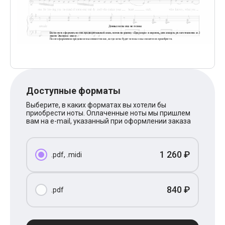
Поп
XOLIDAYBOY
Ваня Дмитриенко
Анна Герман
Полина Гагарина
Монеточка
Ласковый Май
HammAli
HammAli & Navai
BTS
Доступные форматы
Тату
Выберите, в каких форматах вы хотели бы
Billie Eilish
приобрести ноты. Оплаченные ноты мы пришлем
Макс Корж
вам на e-mail, указанный при оформлении заказа
Алена Швец
Michael Jackson
Modern Talking
1 260 ₽
Руки Вверх
.pdf, .midi
Тима Белорусских
BEARWOLF
Севара
840 ₽
.pdf
Zivert
Олег Газманов
Юрий Шатунов
Мария Чайковская