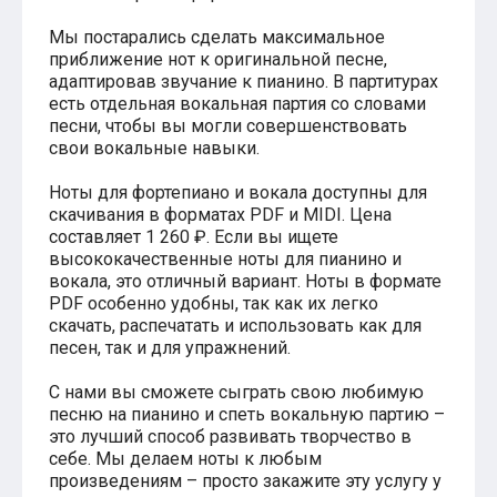
Хатико
Мы постарались сделать максимальное
Реквием по мечте
приближение нот к оригинальной песне,
Пираты Карибского моря
адаптировав звучание к пианино. В партитурах
Сумерки
есть отдельная вокальная партия со словами
Величайший шоумен
Звездные войны
песни, чтобы вы могли совершенствовать
Ла ла Ленд
свои вокальные навыки.
Ромео и Джульетта (1968)
Бумер
Ноты для фортепиано и вокала доступны для
Аладдин (2019)
скачивания в форматах PDF и MIDI. Цена
Король лев (2019)
составляет 1 260 ₽. Если вы ищете
Брат
высококачественные ноты для пианино и
Брат-2
вокала, это отличный вариант. Ноты в формате
Властелин колец: Братство Кольца
PDF особенно удобны, так как их легко
Гордость и предубеждение
скачать, распечатать и использовать как для
Классическая музыка
песен, так и для упражнений.
Времена года - Вивальди
Времена года - Чайковский
С нами вы сможете сыграть свою любимую
Сонаты Бетховена
песню на пианино и спеть вокальную партию –
Ноты для вальса
это лучший способ развивать творчество в
Из мультфильмов
себе. Мы делаем ноты к любым
Король лев
произведениям – просто закажите эту услугу у
Холодное сердце