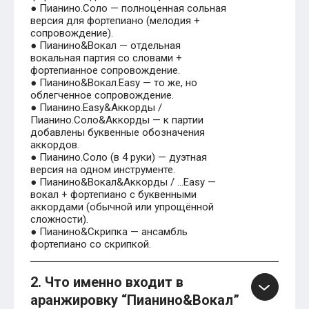
● Пианино.Соло — полноценная сольная
версия для фортепиано (мелодия +
сопровождение).
● Пианино&Вокал — отдельная
вокальная партия со словами +
фортепианное сопровождение.
● Пианино&Вокал.Easy — то же, но
облегченное сопровождение.
● Пианино.Easy&Аккорды /
Пианино.Соло&Аккорды — к партии
добавлены буквенные обозначения
аккордов.
● Пианино.Соло (в 4 руки) — дуэтная
версия на одном инструменте.
● Пианино&Вокал&Аккорды / …Easy —
вокал + фортепиано с буквенными
аккордами (обычной или упрощённой
сложности).
● Пианино&Скрипка — ансамбль
фортепиано со скрипкой.
2. Что именно входит в
аранжировку “Пианино&Вокал”