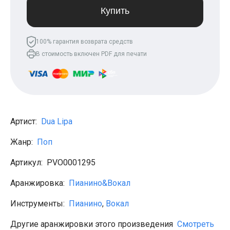
Леонид Агутин
Купить
МакSим
Клава Кока
Владимир Пресняков
100% гарантия возврата средств
Мари Краймбрери
В стоимость включен PDF для печати
Лариса Долина
Саундтреки
Гитара
Аккорды для начинающих
Рок
Виктор Цой (Кино)
Сектор газа
Артист:
Dua Lipa
Король и шут
Алёна Швец
Жанр:
Поп
ДДТ
Земфира
Артикул:
PVO0001295
Сплин
Наутилус Помпилиус
Агата Кристи
Аранжировка:
Пианино&Вокал
Владимир Высоцкий
Чиж
Инструменты:
Пианино
,
Вокал
Гражданская оборона
KSB
Другие аранжировки этого произведения
Смотреть