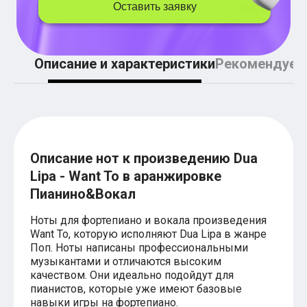
Легкие аккорды (простые песни)
Оставить заявку
Аккорды со словами (вокал)
Поп
BEARWOLF
Мари Краймбрери
Описание и характеристики
Рекомендуем
Комната культуры
XOLIDAYBOY
Сергей Лазарев
Ёлка
МОТ
Клава Кока
Zoloto
Описание нот к произведению Dua
Монеточка
Lipa - Want To в аранжировке
Пицца
Звери
Пианино&Вокал
Анжелика Варум
Алексей Чумаков
Ноты для фортепиано и вокала произведения
Леонид Агутин
Want To, которую исполняют Dua Lipa в жанре
Саундтрек
Поп. Ноты написаны профессиональными
Тематические
музыкантами и отличаются высоким
Из фильмов
качеством. Они идеально подойдут для
Аватар: Путь воды
пианистов, которые уже имеют базовые
Титаник
навыки игры на фортепиано.
Гарри Поттер