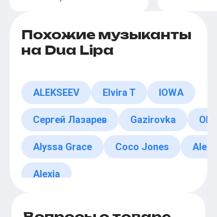
Похожие музыканты
на Dua Lipa
ALEKSEEV
Elvira T
IOWA
Сергей Лазарев
Gazirovka
Okt
Alyssa Grace
Coco Jones
Alexi
Alexia
Вопросы о товаре