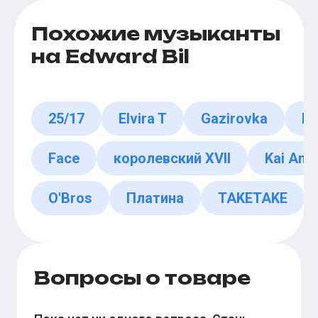
Похожие музыканты
на Edward Bil
25/17
Elvira T
Gazirovka
Fe
Face
королевский XVII
Kai Ang
O'Bros
Платина
TAKETAKE
Вопросы о товаре