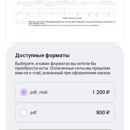
Поп
XOLIDAYBOY
Ваня Дмитриенко
Анна Герман
Полина Гагарина
Монеточка
Ласковый Май
HammAli
HammAli & Navai
BTS
Доступные форматы
Тату
Billie Eilish
Выберите, в каких форматах вы хотели бы
Макс Корж
приобрести ноты. Оплаченные ноты мы пришлем
Алена Швец
вам на e-mail, указанный при оформлении заказа
Michael Jackson
Modern Talking
Руки Вверх
1 200 ₽
.pdf, .midi
Тима Белорусских
BEARWOLF
Севара
Zivert
800 ₽
.pdf
Олег Газманов
Юрий Шатунов
Мария Чайковская