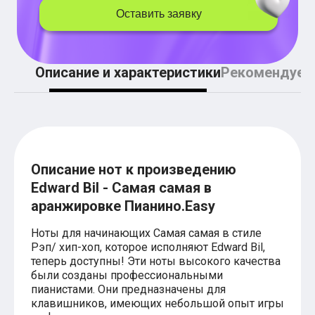
Легкие аккорды (простые песни)
Оставить заявку
Аккорды со словами (вокал)
Поп
BEARWOLF
Мари Краймбрери
Описание и характеристики
Рекомендуем
Комната культуры
XOLIDAYBOY
Сергей Лазарев
Ёлка
МОТ
Клава Кока
Zoloto
Монеточка
Описание нот к произведению
Пицца
Edward Bil - Самая самая в
Звери
аранжировке Пианино.Easy
Анжелика Варум
Алексей Чумаков
Ноты для начинающих Самая самая в стиле
Леонид Агутин
Рэп/ хип-хоп, которое исполняют Edward Bil,
Саундтрек
Тематические
теперь доступны! Эти ноты высокого качества
Из фильмов
были созданы профессиональными
Аватар: Путь воды
пианистами. Они предназначены для
Титаник
клавишников, имеющих небольшой опыт игры
Гарри Поттер