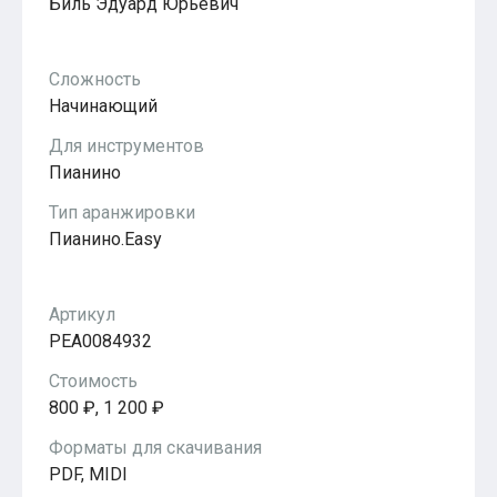
Биль Эдуард Юрьевич
Популярное
Бесплатные
Сложность
Начинающий
Для инструментов
Пианино
Тип аранжировки
Пианино.Easy
Артикул
PEA0084932
Стоимость
800 ₽, 1 200 ₽
Форматы для скачивания
PDF, MIDI