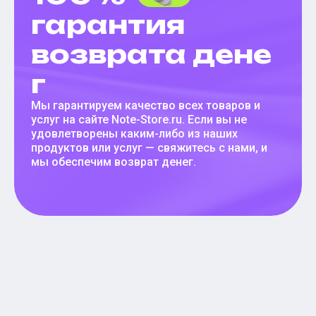
гарантия
возврата дене
г
Мы гарантируем качество всех товаров и
услуг на сайте Note-Store.ru. Если вы не
удовлетворены каким-либо из наших
продуктов или услуг — свяжитесь с нами, и
мы обеспечим возврат денег.