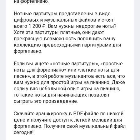
на фортепиано.
Хатико
Реквием по мечте
Нотные партитуры представлены в виде
Пираты Карибского моря
цифровых и музыкальных файлов и стоят
Сумерки
всего 1 200 ₽. Вам нужны недорогие ноты?
Величайший шоумен
Хотя эти партитуры платные, они дают
Звездные войны
прекрасную возможность пополнить вашу
Ла ла Ленд
коллекцию превосходными партитурами для
Ромео и Джульетта (1968)
фортепиано.
Бумер
Аладдин (2019)
Если вы ищете «нотные партитуры», «простые
Король лев (2019)
ноты для фортепиано» или «лёгкие ноты для
Брат
песен», в этой работе музыкантов есть все, что
Брат-2
вам нужно для простой игры на пианино. Даже
Властелин колец: Братство Кольца
если у вас небольшой опыт игры на пианино,
Гордость и предубеждение
Классическая музыка
то такие ноты для начинающих позволят
Времена года - Вивальди
сыграть это произведение.
Времена года - Чайковский
Сонаты Бетховена
Скачайте аранжировку в PDF файле по низкой
Ноты для вальса
цене и получите доступ к лёгкой мелодии для
Из мультфильмов
фортепиано. Получите свой музыкальный файл
Король лев
сегодня!
Холодное сердце