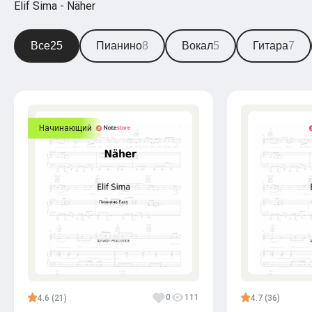
Elif Sima - Näher
Все
25
Пианино
8
Вокал
5
Гитара
7
Начинающий
0
111
4.6 (21)
4.7 (36)