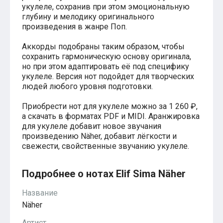
укулеле, сохранив при этом эмоциональную
Хатико
глубину и мелодику оригинального
Реквием по мечте
произведения в жанре Поп.
Пираты Карибского моря
Сумерки
Аккорды подобраны таким образом, чтобы
Величайший шоумен
Звездные войны
сохранить гармоническую основу оригинала,
Ла ла Ленд
но при этом адаптировать её под специфику
Ромео и Джульетта (1968)
укулеле. Версия нот подойдет для творческих
Бумер
людей любого уровня подготовки.
Аладдин (2019)
Король лев (2019)
Приобрести нот для укулеле можно за 1 260 ₽,
Брат
а скачать в форматах PDF и MIDI. Аранжировка
Брат-2
для укулеле добавит новое звучания
Властелин колец: Братство Кольца
произведению Näher, добавит лёгкости и
Гордость и предубеждение
свежести, свойственные звучанию укулеле.
Классическая музыка
Времена года - Вивальди
Времена года - Чайковский
Подробнее о нотах Elif Sima Näher
Сонаты Бетховена
Ноты для вальса
Название
Из мультфильмов
Näher
Король лев
Холодное сердце
Артист