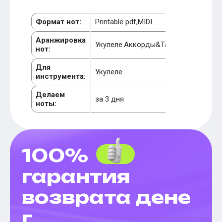
Формат нот:
Printable pdf,MIDI
Аранжировка
Укулеле.Аккорды&Табы
нот:
Для
Укулеле
инструмента:
Делаем
за 3 дня
ноты:
100%
гарантия
возврата дене
г