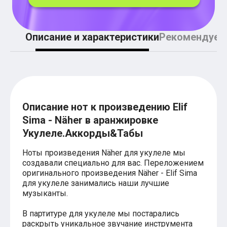
Легкие аккорды (простые песни)
Аккорды со словами (вокал)
Поп
BEARWOLF
Описание и характеристики
Рекомендуем
Мари Краймбрери
Комната культуры
XOLIDAYBOY
Сергей Лазарев
Ёлка
МОТ
Клава Кока
Описание нот к произведению Elif
Zoloto
Sima - Näher в аранжировке
Монеточка
Пицца
Укулеле.Аккорды&Табы
Звери
Анжелика Варум
Ноты произведения Näher для укулеле мы
Алексей Чумаков
создавали специально для вас. Переложением
Леонид Агутин
оригинального произведения Näher - Elif Sima
Саундтрек
для укулеле занимались наши лучшие
Тематические
музыканты.
Из фильмов
Аватар: Путь воды
В партитуре для укулеле мы постарались
Титаник
раскрыть уникальное звучание инструмента
Гарри Поттер