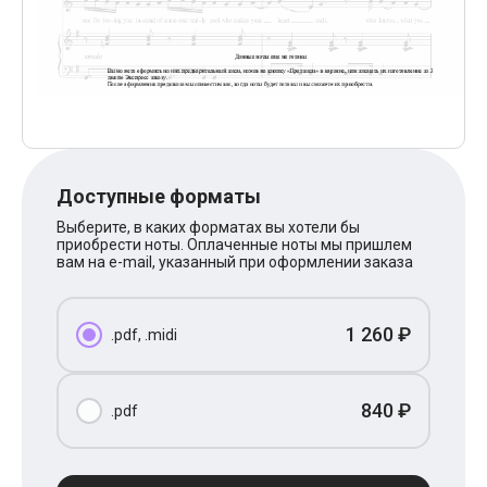
Поп
XOLIDAYBOY
Ваня Дмитриенко
Анна Герман
Полина Гагарина
Монеточка
Ласковый Май
HammAli
HammAli & Navai
BTS
Доступные форматы
Тату
Выберите, в каких форматах вы хотели бы
Billie Eilish
приобрести ноты. Оплаченные ноты мы пришлем
Макс Корж
вам на e-mail, указанный при оформлении заказа
Алена Швец
Michael Jackson
Modern Talking
1 260 ₽
Руки Вверх
.pdf, .midi
Тима Белорусских
BEARWOLF
Севара
840 ₽
.pdf
Zivert
Олег Газманов
Юрий Шатунов
Мария Чайковская