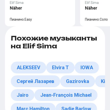
Elif Sima
Elif Sima
Näher
Näher
Пианино.Easy
Пианино.Соло
Похожие музыканты
на Elif Sima
ALEKSEEV
Elvira T
IOWA
Сергей Лазарев
Gazirovka
Kim
Jairo
Jean-François Michael
Marc Hamilton
Sadie Barlow