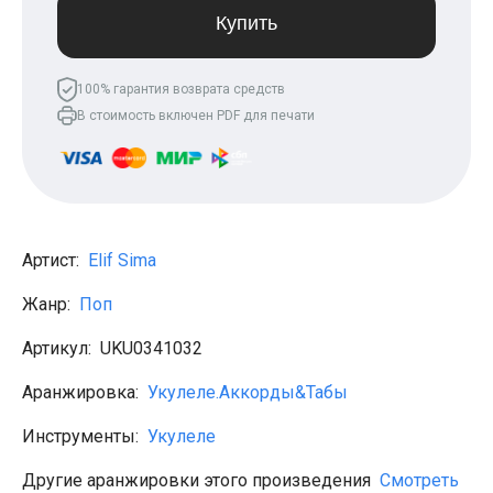
Леонид Агутин
Купить
МакSим
Клава Кока
Владимир Пресняков
100% гарантия возврата средств
Мари Краймбрери
В стоимость включен PDF для печати
Лариса Долина
Саундтреки
Гитара
Аккорды для начинающих
Рок
Виктор Цой (Кино)
Сектор газа
Артист:
Elif Sima
Король и шут
Алёна Швец
Жанр:
Поп
ДДТ
Земфира
Артикул:
UKU0341032
Сплин
Наутилус Помпилиус
Агата Кристи
Аранжировка:
Укулеле.Аккорды&Табы
Владимир Высоцкий
Чиж
Инструменты:
Укулеле
Гражданская оборона
KSB
Другие аранжировки этого произведения
Смотреть