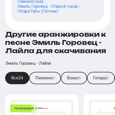
Пианино.Easy
Эмиль Горовец - Старый город -
Гитара.Табы (Лёгкие)
Другие аранжировки к
песне Эмиль Горовец -
Лайла для скачивания
Эмиль Горовец - Лайла
Все
24
Пианино
8
Вокал
4
Гитара
6
Начинающий