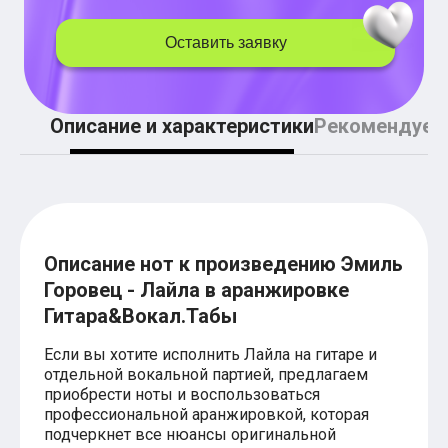
Легкие аккорды (простые песни)
Аккорды со словами (вокал)
Оставить заявку
Поп
BEARWOLF
Мари Краймбрери
Комната культуры
Описание и характеристики
Рекомендуем
XOLIDAYBOY
Сергей Лазарев
Ёлка
МОТ
Клава Кока
Zoloto
Монеточка
Пицца
Описание нот к произведению Эмиль
Звери
Горовец - Лайла в аранжировке
Анжелика Варум
Гитара&Вокал.Табы
Алексей Чумаков
Леонид Агутин
Саундтрек
Если вы хотите исполнить Лайла на гитаре и
Тематические
отдельной вокальной партией, предлагаем
Из фильмов
приобрести ноты и воспользоваться
Аватар: Путь воды
профессиональной аранжировкой, которая
Титаник
подчеркнет все нюансы оригинальной
Гарри Поттер