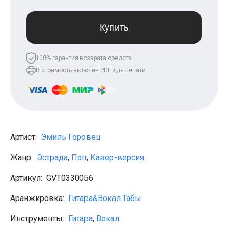
Леонид Агутин
МакSим
Клава Кока
Купить
Владимир Пресняков
Мари Краймбрери
Лариса Долина
100% гарантия возврата средств
Саундтреки
В стоимость включен PDF для печати
Гитара
Аккорды для начинающих
Рок
Виктор Цой (Кино)
Сектор газа
Король и шут
Алёна Швец
Артист:
Эмиль Горовец
ДДТ
Земфира
Жанр:
Эстрада
,
Поп
,
Кавер-версия
Сплин
Наутилус Помпилиус
Артикул:
GVT0330056
Агата Кристи
Владимир Высоцкий
Аранжировка:
Гитара&Вокал.Табы
Чиж
Гражданская оборона
Инструменты:
Гитара
,
Вокал
KSB