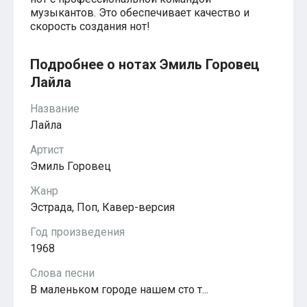
Красавица и чудовище
музыкантов. Это обеспечивает качество и
из мультфильмов Disney
скорость создания нот!
Моана (Disney)
Ноты из аниме
Вверх
Подробнее о нотах Эмиль Горовец
Ходячий замок Хаула
Лайла
Для обучения
1-ой класс обучения
Название
2-ий класс обучения
Для детского сада
Лайла
Ноты для младшей группы
Ноты для средней группы
Артист
Ноты для старшей группы
Эмиль Горовец
Духовная музыка
Пасхальные ноты
Жанр
Христианская музыка
Эстрада, Поп, Кавер-версия
Госпел
из компьютерных игр
Год произведения
The Legend Of Zelda
1968
Friday Night Funkin’
Super Mario Bros.
Слова песни
для различных игр
В маленьком городе нашем сто т...
Minecraft
Five Nights at Freddy’s