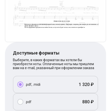
Поп
XOLIDAYBOY
Ваня Дмитриенко
Анна Герман
Полина Гагарина
Монеточка
Ласковый Май
HammAli
HammAli & Navai
BTS
Тату
Доступные форматы
Billie Eilish
Макс Корж
Выберите, в каких форматах вы хотели бы
Алена Швец
приобрести ноты. Оплаченные ноты мы пришлем
Michael Jackson
вам на e-mail, указанный при оформлении заказа
Modern Talking
Руки Вверх
Тима Белорусских
1 320 ₽
.pdf, .midi
BEARWOLF
Севара
Zivert
Олег Газманов
880 ₽
.pdf
Юрий Шатунов
Мария Чайковская