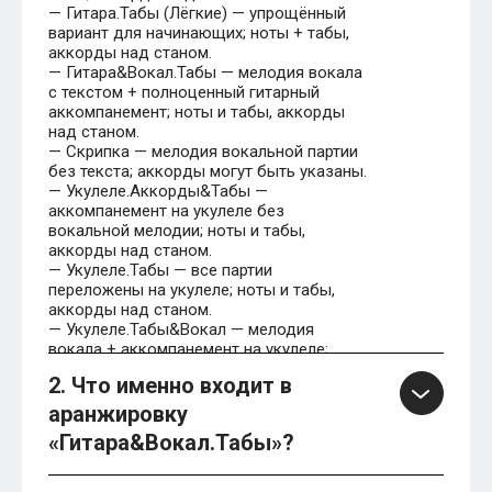
— Гитара.Табы (Лёгкие) — упрощённый
вариант для начинающих; ноты + табы,
аккорды над станом.
— Гитара&Вокал.Табы — мелодия вокала
с текстом + полноценный гитарный
аккомпанемент; ноты и табы, аккорды
над станом.
— Скрипка — мелодия вокальной партии
без текста; аккорды могут быть указаны.
— Укулеле.Аккорды&Табы —
аккомпанемент на укулеле без
вокальной мелодии; ноты и табы,
аккорды над станом.
— Укулеле.Табы — все партии
переложены на укулеле; ноты и табы,
аккорды над станом.
— Укулеле.Табы&Вокал — мелодия
вокала + аккомпанемент на укулеле;
ноты и табы. (По аналогии с
2. Что именно входит в
«Гитара&Вокал.Табы» на сайте доступны
такие издания для укулеле.)
аранжировку
«Гитара&Вокал.Табы»?