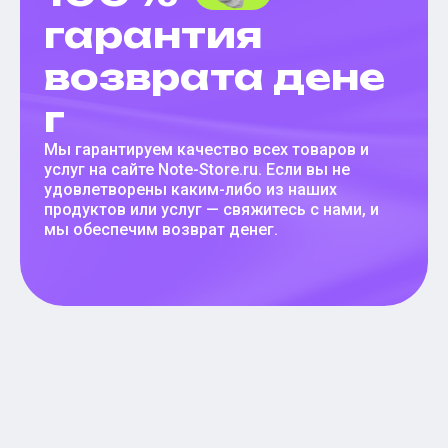
гарантия
возврата дене
г
Мы гарантируем качество всех товаров и
услуг на сайте Note-Store.ru. Если вы не
удовлетворены каким-либо из наших
продуктов или услуг — свяжитесь с нами, и
мы обеспечим возврат денег.