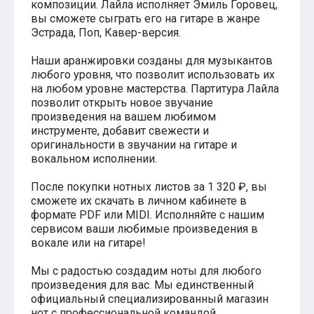
композиции. Лайла исполняет Эмиль Горовец,
Хатико
вы сможете сыграть его на гитаре в жанре
Реквием по мечте
Эстрада, Поп, Кавер-версия.
Пираты Карибского моря
Сумерки
Наши аранжировки созданы для музыкантов
Величайший шоумен
любого уровня, что позволит использовать их
Звездные войны
на любом уровне мастерства. Партитура Лайла
Ла ла Ленд
позволит открыть новое звучание
Ромео и Джульетта (1968)
произведения на вашем любимом
Бумер
инструменте, добавит свежести и
Аладдин (2019)
оригинальности в звучании на гитаре и
Король лев (2019)
вокальном исполнении.
Брат
Брат-2
Властелин колец: Братство Кольца
После покупки нотных листов за 1 320 ₽, вы
Гордость и предубеждение
сможете их скачать в личном кабинете в
Классическая музыка
формате PDF или MIDI. Исполняйте с нашим
Времена года - Вивальди
сервисом ваши любимые произведения в
Времена года - Чайковский
вокале или на гитаре!
Сонаты Бетховена
Ноты для вальса
Мы с радостью создадим ноты для любого
Из мультфильмов
произведения для вас. Мы единственный
Король лев
официальный специализированный магазин
Холодное сердце
нот с профессиональной командой