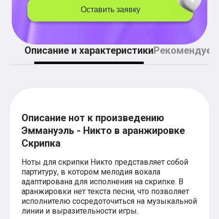
Легкие аккорды (простые песни)
Оставить заявку
Аккорды со словами (вокал)
Поп
BEARWOLF
Мари Краймбрери
Описание и характеристики
Рекомендуем
Комната культуры
XOLIDAYBOY
Сергей Лазарев
Ёлка
МОТ
Клава Кока
Zoloto
Монеточка
Описание нот к произведению
Пицца
Эммануэль - Никто в аранжировке
Звери
Скрипка
Анжелика Варум
Алексей Чумаков
Ноты для скрипки Никто представляет собой
Леонид Агутин
партитуру, в котором мелодия вокала
Саундтрек
Тематические
адаптирована для исполнения на скрипке. В
Из фильмов
аранжировки нет текста песни, что позволяет
Аватар: Путь воды
исполнителю сосредоточиться на музыкальной
Титаник
линии и выразительности игры.
Гарри Поттер