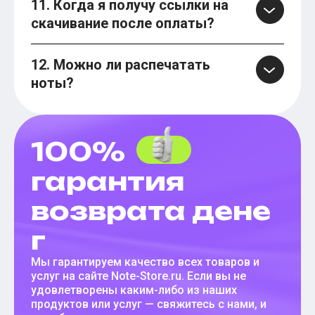
11. Когда я получу ссылки на
скачивание после оплаты?
12. Можно ли распечатать
ноты?
100%
гарантия
возврата дене
г
Мы гарантируем качество всех товаров и
услуг на сайте Note-Store.ru. Если вы не
удовлетворены каким-либо из наших
продуктов или услуг — свяжитесь с нами, и