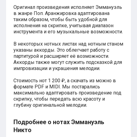
Хатико
Оригинал произведения исполняет Эммануэль
Реквием по мечте
в жанре Поп. Аранжировка адаптирована
Пираты Карибского моря
таким образом, чтобы быть удобной для
Сумерки
исполнения на скрипке, учитывая диапазон
Величайший шоумен
инструмента и его музыкальные возможности.
Звездные войны
Ла ла Ленд
В некоторых нотных листах над нотным станом
Ромео и Джульетта (1968)
указаны аккорды. Это облегчает работу с
Бумер
партитурой и расширяет её возможности.
Аладдин (2019)
Аккорды также могут служить подсказкой для
Король лев (2019)
импровизации и украшения мелодии.
Брат
Брат-2
Стоимость нот 1 200 ₽, а скачать из можно в
Властелин колец: Братство Кольца
формате PDF и MIDI. Мы постарались
Гордость и предубеждение
Классическая музыка
максимально адаптировать произведение под
Времена года - Вивальди
скрипку, чтобы передать всю красоту и
Времена года - Чайковский
глубину оригинальной мелодии.
Сонаты Бетховена
Ноты для вальса
Подробнее о нотах Эммануэль
Из мультфильмов
Король лев
Никто
Холодное сердце