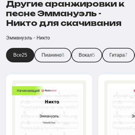
Другие аранжировки к
песне Эммануэль -
Никто для скачивания
Эммануэль - Никто
Все
25
Пианино
8
Вокал
5
Гитара
7
Начинающий