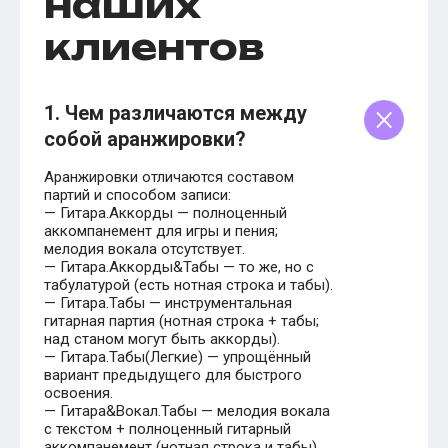
наших
клиентов
1. Чем различаются между
собой аранжировки?
Аранжировки отличаются составом
партий и способом записи:
— Гитара.Аккорды — полноценный
аккомпанемент для игры и пения;
мелодия вокала отсутствует.
— Гитара.Аккорды&Табы — то же, но с
табулатурой (есть нотная строка и табы).
— Гитара.Табы — инструментальная
гитарная партия (нотная строка + табы;
над станом могут быть аккорды).
— Гитара.Табы(Легкие) — упрощённый
вариант предыдущего для быстрого
освоения.
— Гитара&Вокал.Табы — мелодия вокала
с текстом + полноценный гитарный
аккомпанемент (нотная строка и табы).