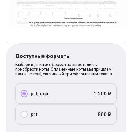
Поп
XOLIDAYBOY
Ваня Дмитриенко
Анна Герман
Полина Гагарина
Монеточка
Ласковый Май
HammAli
HammAli & Navai
BTS
Доступные форматы
Тату
Billie Eilish
Выберите, в каких форматах вы хотели бы
Макс Корж
приобрести ноты. Оплаченные ноты мы пришлем
Алена Швец
вам на e-mail, указанный при оформлении заказа
Michael Jackson
Modern Talking
Руки Вверх
1 200 ₽
.pdf, .midi
Тима Белорусских
BEARWOLF
Севара
Zivert
800 ₽
.pdf
Олег Газманов
Юрий Шатунов
Мария Чайковская