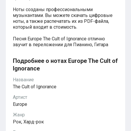
Хатико
Ноты созданы профессиональными
Реквием по мечте
музыкантами. Вы можете скачать цифровые
Пираты Карибского моря
ноты, а также распечатать их из PDF-файла,
Сумерки
который входит в стоимость.
Величайший шоумен
Звездные войны
Ла ла Ленд
Песня Europe The Cult of Ignorance отлично
Ромео и Джульетта (1968)
звучит в переложении для Пианино, Гитара
Бумер
Аладдин (2019)
Подробнее о нотах Europe The Cult of
Король лев (2019)
Брат
Ignorance
Брат-2
Властелин колец: Братство Кольца
Название
Гордость и предубеждение
The Cult of Ignorance
Классическая музыка
Времена года - Вивальди
Артист
Времена года - Чайковский
Europe
Сонаты Бетховена
Ноты для вальса
Жанр
Из мультфильмов
Рок, Хард-рок
Король лев
Холодное сердце