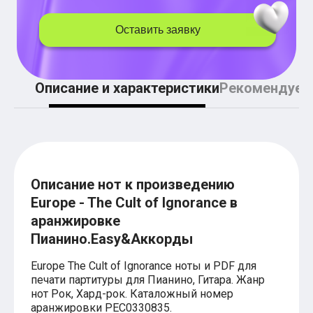
Легкие аккорды (простые песни)
Аккорды со словами (вокал)
Оставить заявку
Поп
BEARWOLF
Мари Краймбрери
Комната культуры
Описание и характеристики
Рекомендуем
XOLIDAYBOY
Сергей Лазарев
Ёлка
МОТ
Клава Кока
Zoloto
Монеточка
Пицца
Описание нот к произведению
Звери
Europe - The Cult of Ignorance в
Анжелика Варум
аранжировке
Алексей Чумаков
Леонид Агутин
Пианино.Easy&Аккорды
Саундтрек
Тематические
Europe The Cult of Ignorance ноты и PDF для
Из фильмов
печати партитуры для Пианино, Гитара. Жанр
Аватар: Путь воды
нот Рок, Хард-рок. Каталожный номер
Титаник
аранжировки PEС0330835.
Гарри Поттер