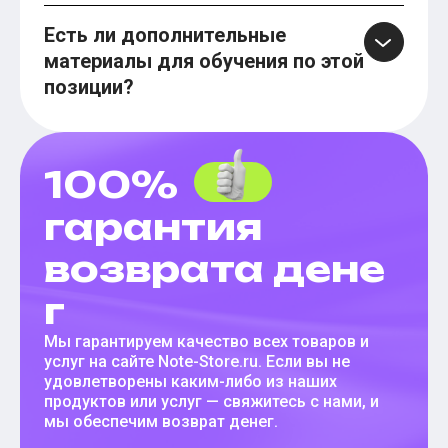
Есть ли дополнительные
материалы для обучения по этой
позиции?
100%
гарантия
возврата дене
г
Мы гарантируем качество всех товаров и
услуг на сайте Note-Store.ru. Если вы не
удовлетворены каким-либо из наших
продуктов или услуг — свяжитесь с нами, и
мы обеспечим возврат денег.