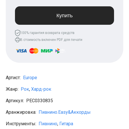
Леонид Агутин
МакSим
Клава Кока
Купить
Владимир Пресняков
Мари Краймбрери
Лариса Долина
100% гарантия возврата средств
Саундтреки
В стоимость включен PDF для печати
Гитара
Аккорды для начинающих
Рок
Виктор Цой (Кино)
Сектор газа
Король и шут
Алёна Швец
Артист:
Europe
ДДТ
Земфира
Жанр:
Рок
,
Хард-рок
Сплин
Наутилус Помпилиус
Артикул:
PEС0330835
Агата Кристи
Владимир Высоцкий
Аранжировка:
Пианино.Easy&Аккорды
Чиж
Гражданская оборона
Инструменты:
Пианино
,
Гитара
KSB