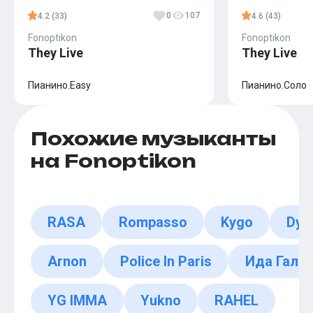
0
107
4.2 (33)
4.6 (43)
Fonoptikon
Fonoptikon
They Live
They Live
Пианино.Easy
Пианино.Соло
Похожие музыканты
на Fonoptikon
RASA
Rompasso
Kygo
Dyn
Arnon
Police In Paris
Ида Гали
YG IMMA
Yukno
RAHEL