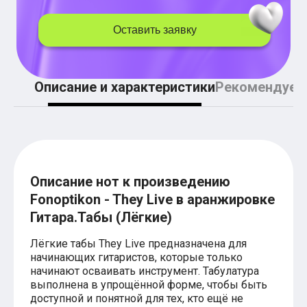
Легкие аккорды (простые песни)
Аккорды со словами (вокал)
Оставить заявку
Поп
BEARWOLF
Мари Краймбрери
Комната культуры
XOLIDAYBOY
Описание и характеристики
Рекомендуем
Сергей Лазарев
Ёлка
МОТ
Клава Кока
Zoloto
Монеточка
Пицца
Описание нот к произведению
Звери
Fonoptikon - They Live в аранжировке
Анжелика Варум
Алексей Чумаков
Гитара.Табы (Лёгкие)
Леонид Агутин
Саундтрек
Лёгкие табы They Live предназначена для
Тематические
начинающих гитаристов, которые только
Из фильмов
начинают осваивать инструмент. Табулатура
Аватар: Путь воды
выполнена в упрощённой форме, чтобы быть
Титаник
доступной и понятной для тех, кто ещё не
Гарри Поттер