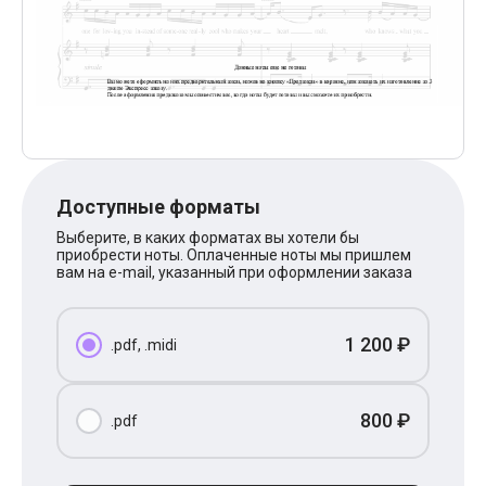
Поп
XOLIDAYBOY
Ваня Дмитриенко
Анна Герман
Полина Гагарина
Монеточка
Ласковый Май
HammAli
HammAli & Navai
BTS
Доступные форматы
Тату
Billie Eilish
Выберите, в каких форматах вы хотели бы
Макс Корж
приобрести ноты. Оплаченные ноты мы пришлем
Алена Швец
вам на e-mail, указанный при оформлении заказа
Michael Jackson
Modern Talking
Руки Вверх
1 200 ₽
.pdf, .midi
Тима Белорусских
BEARWOLF
Севара
Zivert
800 ₽
.pdf
Олег Газманов
Юрий Шатунов
Мария Чайковская