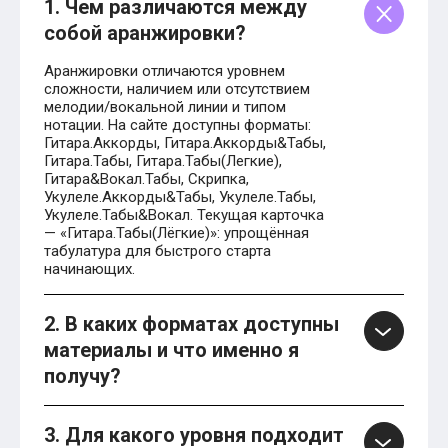
1. Чем различаются между
собой аранжировки?
Аранжировки отличаются уровнем
сложности, наличием или отсутствием
мелодии/вокальной линии и типом
нотации. На сайте доступны форматы:
Гитара.Аккорды, Гитара.Аккорды&Табы,
Гитара.Табы, Гитара.Табы(Легкие),
Гитара&Вокал.Табы, Скрипка,
Укулеле.Аккорды&Табы, Укулеле.Табы,
Укулеле.Табы&Вокал. Текущая карточка
— «Гитара.Табы(Лёгкие)»: упрощённая
табулатура для быстрого старта
начинающих.
2. В каких форматах доступны
материалы и что именно я
получу?
3. Для какого уровня подходит