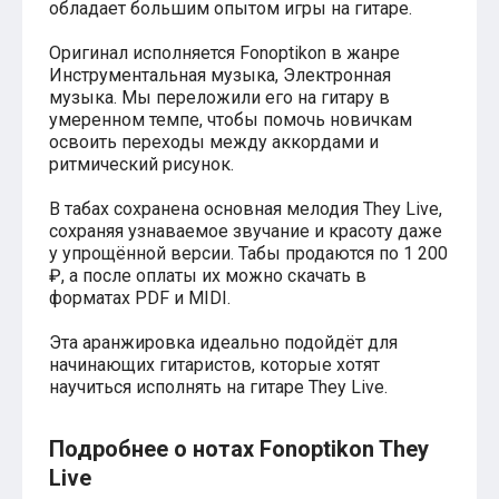
обладает большим опытом игры на гитаре.
Хатико
Реквием по мечте
Оригинал исполняется Fonoptikon в жанре
Пираты Карибского моря
Инструментальная музыка, Электронная
Сумерки
музыка. Мы переложили его на гитару в
Величайший шоумен
умеренном темпе, чтобы помочь новичкам
Звездные войны
освоить переходы между аккордами и
Ла ла Ленд
ритмический рисунок.
Ромео и Джульетта (1968)
Бумер
В табах сохранена основная мелодия They Live,
Аладдин (2019)
сохраняя узнаваемое звучание и красоту даже
Король лев (2019)
Брат
у упрощённой версии. Табы продаются по 1 200
Брат-2
₽, а после оплаты их можно скачать в
Властелин колец: Братство Кольца
форматах PDF и MIDI.
Гордость и предубеждение
Классическая музыка
Эта аранжировка идеально подойдёт для
Времена года - Вивальди
начинающих гитаристов, которые хотят
Времена года - Чайковский
научиться исполнять на гитаре They Live.
Сонаты Бетховена
Ноты для вальса
Из мультфильмов
Подробнее о нотах Fonoptikon They
Король лев
Live
Холодное сердце