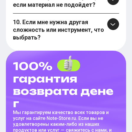
если материал не подойдет?
10. Если мне нужна другая
сложность или инструмент, что
выбрать?
100%
гарантия
возврата дене
г
Мы гарантируем качество всех товаров и
услуг на сайте Note-Store.ru. Если вы не
удовлетворены каким-либо из наших
продуктов или услуг — свяжитесь с нами, и