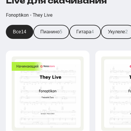
Live для скачивания
Fonoptikon - They Live
Все
14
Пианино
5
Гитара
4
Укулеле
2
Начинающий