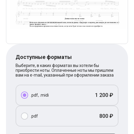
Поп
XOLIDAYBOY
Ваня Дмитриенко
Анна Герман
Полина Гагарина
Монеточка
Ласковый Май
HammAli
HammAli & Navai
BTS
Доступные форматы
Тату
Billie Eilish
Выберите, в каких форматах вы хотели бы
Макс Корж
приобрести ноты. Оплаченные ноты мы пришлем
Алена Швец
вам на e-mail, указанный при оформлении заказа
Michael Jackson
Modern Talking
Руки Вверх
1 200 ₽
.pdf, .midi
Тима Белорусских
BEARWOLF
Севара
Zivert
800 ₽
.pdf
Олег Газманов
Юрий Шатунов
Мария Чайковская