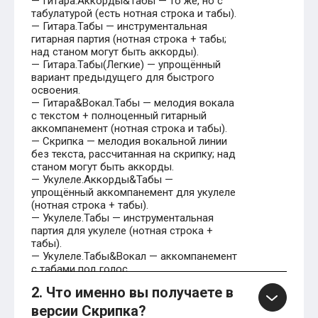
— Гитара.Аккорды&Табы — то же, но с
табулатурой (есть нотная строка и табы).
— Гитара.Табы — инструментальная
гитарная партия (нотная строка + табы;
над станом могут быть аккорды).
— Гитара.Табы(Легкие) — упрощённый
вариант предыдущего для быстрого
освоения.
— Гитара&Вокал.Табы — мелодия вокала
с текстом + полноценный гитарный
аккомпанемент (нотная строка и табы).
— Скрипка — мелодия вокальной линии
без текста, рассчитанная на скрипку; над
станом могут быть аккорды.
— Укулеле.Аккорды&Табы —
упрощённый аккомпанемент для укулеле
(нотная строка + табы).
— Укулеле.Табы — инструментальная
партия для укулеле (нотная строка +
табы).
— Укулеле.Табы&Вокал — аккомпанемент
с табами под голос.
2. Что именно вы получаете в
версии Скрипка?