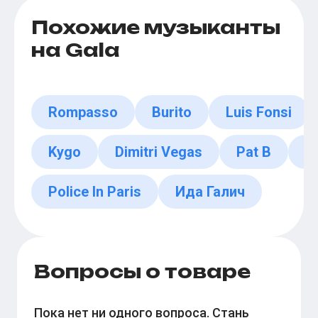
Похожие музыканты
на Gala
Rompasso
Burito
Luis Fonsi
Kygo
Dimitri Vegas
Pat B
e
Police In Paris
Ида Галич
Вопросы о товаре
Пока нет ни одного вопроса. Стань