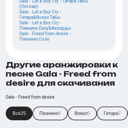
Gala - Let a Boy Cry - Гитара.Табы
(Лёгкие)
Gala - Let a Boy Cry -
Гитара&Вокал.Табы
Gala - Let a Boy Cry -
Пианино.Easy&Аккорды
Gala - Freed from desire -
Пианино.Соло
Другие аранжировки к
песне Gala - Freed from
desire для скачивания
Gala - Freed from desire
Все
25
Пианино
8
Вокал
5
Гитара
7