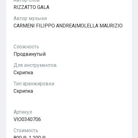
Популярное
RIZZATTO GALA
Бесплатные
Автор музыки
CARMENI FILIPPO ANDREA|MOLELLA MAURIZIO
Сложность
Продвинутый
Для инструментов
Скрипка
Тип аранжировки
Скрипка
Артикул
VIO0340706
Стоимость
800 ₽, 1 200 ₽