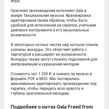
игры.
Хатико
Реквием по мечте
Оригинал произведения исполняет Gala в
Пираты Карибского моря
жанре Танцевальная музыка. Аранжировка
Сумерки
адаптирована таким образом, чтобы быть
Величайший шоумен
удобной для исполнения на скрипке, учитывая
Звездные войны
диапазон инструмента и его музыкальные
Ла ла Ленд
возможности.
Ромео и Джульетта (1968)
Бумер
В некоторых нотных листах над нотным станом
Аладдин (2019)
указаны аккорды. Это облегчает работу с
Король лев (2019)
партитурой и расширяет её возможности.
Брат
Аккорды также могут служить подсказкой для
Брат-2
импровизации и украшения мелодии.
Властелин колец: Братство Кольца
Гордость и предубеждение
Классическая музыка
Стоимость нот 1 200 ₽, а скачать из можно в
Времена года - Вивальди
формате PDF и MIDI. Мы постарались
Времена года - Чайковский
максимально адаптировать произведение под
Сонаты Бетховена
скрипку, чтобы передать всю красоту и
Ноты для вальса
глубину оригинальной мелодии.
Из мультфильмов
Король лев
Холодное сердце
Подробнее о нотах Gala Freed from