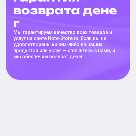
возврата дене
г
Мы гарантируем качество всех товаров и
услуг на сайте Note-Store.ru. Если вы не
удовлетворены каким-либо из наших
продуктов или услуг — свяжитесь с нами, и
мы обеспечим возврат денег.