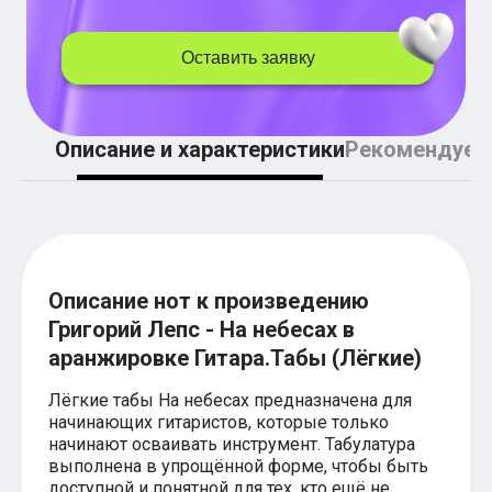
Легкие аккорды (простые песни)
Аккорды со словами (вокал)
Поп
Оставить заявку
BEARWOLF
Мари Краймбрери
Комната культуры
XOLIDAYBOY
Описание и характеристики
Рекомендуем
Сергей Лазарев
Ёлка
МОТ
Клава Кока
Zoloto
Монеточка
Пицца
Описание нот к произведению
Звери
Анжелика Варум
Григорий Лепс - На небесах в
Алексей Чумаков
аранжировке Гитара.Табы (Лёгкие)
Леонид Агутин
Саундтрек
Лёгкие табы На небесах предназначена для
Тематические
начинающих гитаристов, которые только
Из фильмов
начинают осваивать инструмент. Табулатура
Аватар: Путь воды
выполнена в упрощённой форме, чтобы быть
Титаник
доступной и понятной для тех, кто ещё не
Гарри Поттер