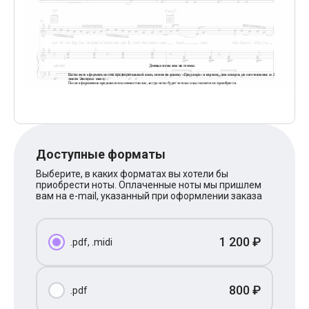
Поп
XOLIDAYBOY
Ваня Дмитриенко
Анна Герман
Полина Гагарина
Монеточка
Ласковый Май
HammAli
HammAli & Navai
BTS
Тату
Billie Eilish
Доступные форматы
Макс Корж
Алена Швец
Выберите, в каких форматах вы хотели бы
приобрести ноты. Оплаченные ноты мы пришлем
Michael Jackson
вам на e-mail, указанный при оформлении заказа
Modern Talking
Руки Вверх
Тима Белорусских
BEARWOLF
1 200 ₽
.pdf, .midi
Севара
Zivert
Олег Газманов
800 ₽
.pdf
Юрий Шатунов
Мария Чайковская