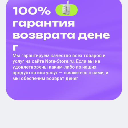
100%
гарантия
возврата дене
г
Мы гарантируем качество всех товаров и
услуг на сайте Note-Store.ru. Если вы не
удовлетворены каким-либо из наших
продуктов или услуг — свяжитесь с нами, и
мы обеспечим возврат денег.