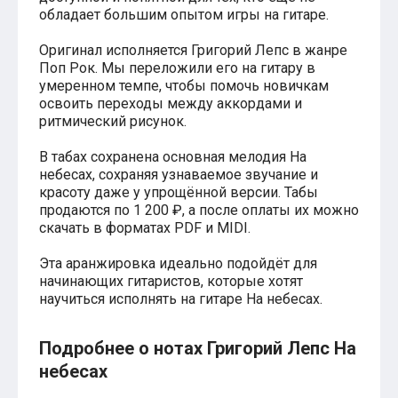
обладает большим опытом игры на гитаре.
Хатико
Реквием по мечте
Пираты Карибского моря
Оригинал исполняется Григорий Лепс в жанре
Сумерки
Поп Рок. Мы переложили его на гитару в
Величайший шоумен
умеренном темпе, чтобы помочь новичкам
Звездные войны
освоить переходы между аккордами и
Ла ла Ленд
ритмический рисунок.
Ромео и Джульетта (1968)
Бумер
В табах сохранена основная мелодия На
Аладдин (2019)
небесах, сохраняя узнаваемое звучание и
Король лев (2019)
красоту даже у упрощённой версии. Табы
Брат
продаются по 1 200 ₽, а после оплаты их можно
Брат-2
скачать в форматах PDF и MIDI.
Властелин колец: Братство Кольца
Гордость и предубеждение
Эта аранжировка идеально подойдёт для
Классическая музыка
начинающих гитаристов, которые хотят
Времена года - Вивальди
научиться исполнять на гитаре На небесах.
Времена года - Чайковский
Сонаты Бетховена
Ноты для вальса
Подробнее о нотах Григорий Лепс На
Из мультфильмов
небесах
Король лев
Холодное сердце