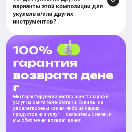
варианты этой композиции для
укулеле и/или других
инструментов?
100%
гарантия
возврата дене
г
Мы гарантируем качество всех товаров и
услуг на сайте Note-Store.ru. Если вы не
удовлетворены каким-либо из наших
продуктов или услуг — свяжитесь с нами, и
мы обеспечим возврат денег.