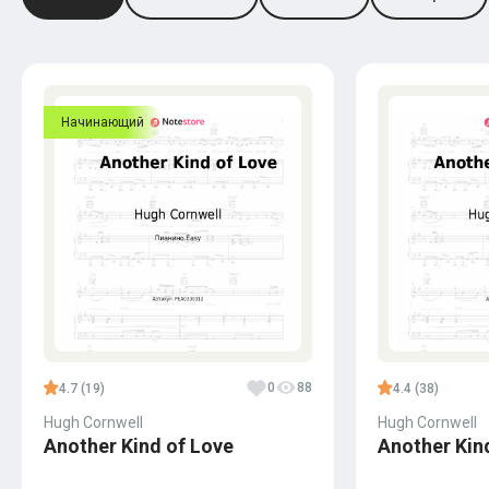
Начинающий
0
88
4.7 (19)
4.4 (38)
Hugh Cornwell
Hugh Cornwell
Another Kind of Love
Another Kin