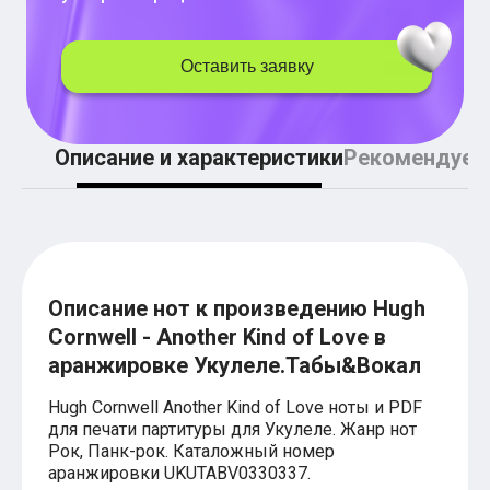
Легкие аккорды (простые песни)
Аккорды со словами (вокал)
Поп
Оставить заявку
BEARWOLF
Мари Краймбрери
Комната культуры
XOLIDAYBOY
Описание и характеристики
Рекомендуем
Сергей Лазарев
Ёлка
МОТ
Клава Кока
Zoloto
Монеточка
Пицца
Звери
Описание нот к произведению Hugh
Анжелика Варум
Cornwell - Another Kind of Love в
Алексей Чумаков
аранжировке Укулеле.Табы&Вокал
Леонид Агутин
Саундтрек
Тематические
Hugh Cornwell Another Kind of Love ноты и PDF
Из фильмов
для печати партитуры для Укулеле. Жанр нот
Аватар: Путь воды
Рок, Панк-рок. Каталожный номер
Титаник
аранжировки UKUTABV0330337.
Гарри Поттер