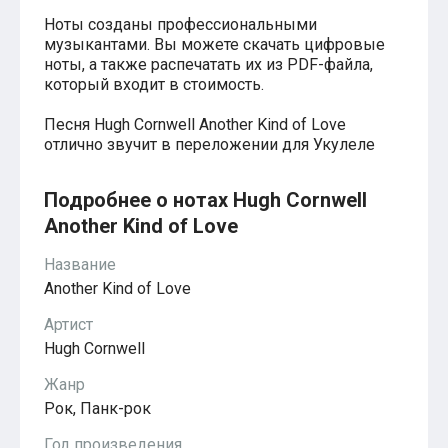
Хатико
Ноты созданы профессиональными
Реквием по мечте
музыкантами. Вы можете скачать цифровые
Пираты Карибского моря
ноты, а также распечатать их из PDF-файла,
Сумерки
который входит в стоимость.
Величайший шоумен
Звездные войны
Песня Hugh Cornwell Another Kind of Love
Ла ла Ленд
отлично звучит в переложении для Укулеле
Ромео и Джульетта (1968)
Бумер
Аладдин (2019)
Подробнее о нотах Hugh Cornwell
Король лев (2019)
Another Kind of Love
Брат
Брат-2
Название
Властелин колец: Братство Кольца
Гордость и предубеждение
Another Kind of Love
Классическая музыка
Времена года - Вивальди
Артист
Времена года - Чайковский
Hugh Cornwell
Сонаты Бетховена
Ноты для вальса
Жанр
Из мультфильмов
Рок, Панк-рок
Король лев
Холодное сердце
Год произведения