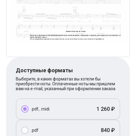
Поп
XOLIDAYBOY
Ваня Дмитриенко
Анна Герман
Полина Гагарина
Монеточка
Ласковый Май
HammAli
HammAli & Navai
BTS
Тату
Billie Eilish
Доступные форматы
Макс Корж
Алена Швец
Выберите, в каких форматах вы хотели бы
Michael Jackson
приобрести ноты. Оплаченные ноты мы пришлем
Modern Talking
вам на e-mail, указанный при оформлении заказа
Руки Вверх
Тима Белорусских
BEARWOLF
1 260 ₽
.pdf, .midi
Севара
Zivert
Олег Газманов
Юрий Шатунов
840 ₽
.pdf
Мария Чайковская