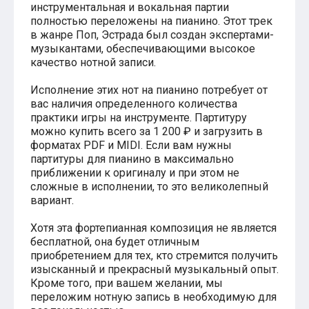
инструментальная и вокальная партии
Хатико
полностью переложены на пианино. Этот трек
Реквием по мечте
в жанре Поп, Эстрада был создан экспертами-
Пираты Карибского моря
музыкантами, обеспечивающими высокое
Сумерки
качество нотной записи.
Величайший шоумен
Звездные войны
Исполнение этих нот на пианино потребует от
Ла ла Ленд
вас наличия определенного количества
Ромео и Джульетта (1968)
Бумер
практики игры на инструменте. Партитуру
Аладдин (2019)
можно купить всего за 1 200 ₽ и загрузить в
Король лев (2019)
форматах PDF и MIDI. Если вам нужны
Брат
партитуры для пианино в максимально
Брат-2
приближении к оригиналу и при этом не
Властелин колец: Братство Кольца
сложные в исполнении, то это великолепный
Гордость и предубеждение
вариант.
Классическая музыка
Времена года - Вивальди
Хотя эта фортепианная композиция не является
Времена года - Чайковский
бесплатной, она будет отличным
Сонаты Бетховена
приобретением для тех, кто стремится получить
Ноты для вальса
изысканный и прекрасный музыкальный опыт.
Из мультфильмов
Кроме того, при вашем желании, мы
Король лев
переложим нотную запись в необходимую для
Холодное сердце