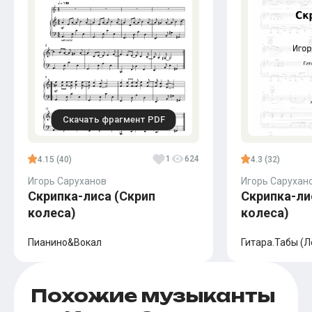
Скачать фрагмент PDF
1
624
4.15 (40)
4.3 (32)
Игорь Саруханов
Игорь Сарухан
Скрипка-лиса (Скрип
Скрипка-ли
колеса)
колеса)
Пианино&Вокал
Гитара.Табы (Л
Похожие музыканты