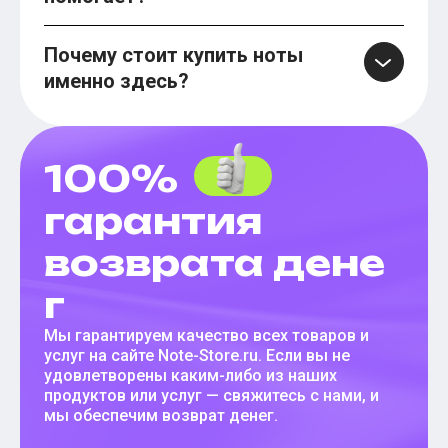
Почему стоит купить ноты
именно здесь?
100%
гарантия
возврата дене
г
Мы гарантируем качество всех товаров и
услуг на сайте Note-Store.ru. Если вы не
удовлетворены каким-либо из наших
продуктов или услуг — свяжитесь с нами, и
мы обеспечим возврат денег.