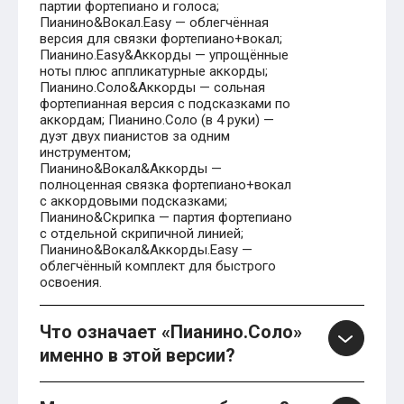
партии фортепиано и голоса;
Пианино&Вокал.Easy — облегчённая
версия для связки фортепиано+вокал;
Пианино.Easy&Аккорды — упрощённые
ноты плюс аппликатурные аккорды;
Пианино.Соло&Аккорды — сольная
фортепианная версия с подсказками по
аккордам; Пианино.Соло (в 4 руки) —
дуэт двух пианистов за одним
инструментом;
Пианино&Вокал&Аккорды —
полноценная связка фортепиано+вокал
с аккордовыми подсказками;
Пианино&Скрипка — партия фортепиано
с отдельной скрипичной линией;
Пианино&Вокал&Аккорды.Easy —
облегчённый комплект для быстрого
освоения.
Что означает «Пианино.Соло»
именно в этой версии?