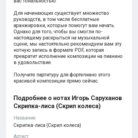
вас тональностью.
Красавица и чудовище
из мультфильмов Disney
Для начинающих существует множество
Моана (Disney)
руководств, в том числе бесплатные
Ноты из аниме
аранжировки, которые помогут вам начать.
Вверх
Ходячий замок Хаула
Однако для того, чтобы вы смогли по-
Для обучения
настоящему раскрыться на музыкальной
1-ой класс обучения
сцене, мы настоятельно рекомендуем вам эту
2-ий класс обучения
нотную запись в формате PDF, которая
Для детского сада
превратит исполнение композиции на пианино
Ноты для младшей группы
в удовольствие.
Ноты для средней группы
Ноты для старшей группы
Получите партитуру для фортепиано этого
Духовная музыка
красивой композиции прямо сейчас.
Пасхальные ноты
Христианская музыка
Госпел
Подробнее о нотах Игорь Саруханов
из компьютерных игр
Скрипка-лиса (Скрип колеса)
The Legend Of Zelda
Friday Night Funkin’
Название
Super Mario Bros.
для различных игр
Скрипка-лиса (Скрип колеса)
Minecraft
Артист
Five Nights at Freddy’s