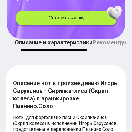
Легкие аккорды (простые песни)
Аккорды со словами (вокал)
Поп
Оставить заявку
BEARWOLF
Мари Краймбрери
Комната культуры
XOLIDAYBOY
Описание и характеристики
Рекомендуем
Сергей Лазарев
Ёлка
МОТ
Клава Кока
Zoloto
Монеточка
Пицца
Звери
Описание нот к произведению Игорь
Анжелика Варум
Саруханов - Скрипка-лиса (Скрип
Алексей Чумаков
колеса) в аранжировке
Леонид Агутин
Саундтрек
Пианино.Соло
Тематические
Из фильмов
Ноты для фортепиано песни Скрипка-лиса
Аватар: Путь воды
(Скрип колеса) в исполнении Игорь Саруханов
Титаник
представлены в переложении Пианино.Соло -
Гарри Поттер