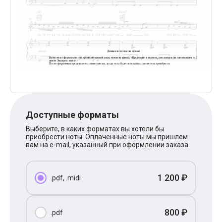
Поп
XOLIDAYBOY
Ваня Дмитриенко
Анна Герман
Полина Гагарина
Монеточка
Ласковый Май
HammAli
HammAli & Navai
BTS
Тату
Billie Eilish
Доступные форматы
Макс Корж
Алена Швец
Выберите, в каких форматах вы хотели бы
Michael Jackson
приобрести ноты. Оплаченные ноты мы пришлем
Modern Talking
вам на e-mail, указанный при оформлении заказа
Руки Вверх
Тима Белорусских
BEARWOLF
1 200 ₽
.pdf, .midi
Севара
Zivert
Олег Газманов
Юрий Шатунов
800 ₽
.pdf
Мария Чайковская