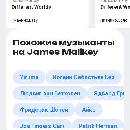
James Malikey
James Malikey
Different Worlds
Different Wo
Пианино.Easy
Пианино.Соло
Похожие музыканты
на James Malikey
Yiruma
Иоганн Себастьян Бах
Людвиг ван Бетховен
Эдвард Григ
Фридерик Шопен
Айко
Joe Fingers Carr
Patrik Herman