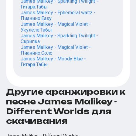
James Malikey - Sparkling Twilight -
Гитара.Табы
James Malikey - Ephemeral waltz -
Пианино.Easy
James Malikey - Magical Violet -
Укулеле.Табы
James Malikey - Sparkling Twilight -
Скрипка
James Malikey - Magical Violet -
Пианино.Соло
James Malikey - Moody Blue -
Гитара.Табы
Другие аранжировки к
песне James Malikey -
Different Worlds для
скачивания
James Malikey - Different Worlds