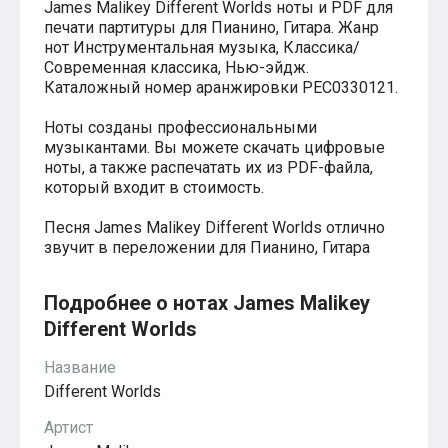
James Malikey Different Worlds ноты и PDF для
Хатико
печати партитуры для Пианино, Гитара. Жанр
Реквием по мечте
нот Инструментальная музыка, Классика/
Пираты Карибского моря
Современная классика, Нью-эйдж.
Сумерки
Каталожный номер аранжировки PEС0330121.
Величайший шоумен
Звездные войны
Ноты созданы профессиональными
Ла ла Ленд
музыкантами. Вы можете скачать цифровые
Ромео и Джульетта (1968)
ноты, а также распечатать их из PDF-файла,
Бумер
который входит в стоимость.
Аладдин (2019)
Король лев (2019)
Брат
Песня James Malikey Different Worlds отлично
Брат-2
звучит в переложении для Пианино, Гитара
Властелин колец: Братство Кольца
Гордость и предубеждение
Подробнее о нотах James Malikey
Классическая музыка
Времена года - Вивальди
Different Worlds
Времена года - Чайковский
Сонаты Бетховена
Название
Ноты для вальса
Different Worlds
Из мультфильмов
Король лев
Артист
Холодное сердце