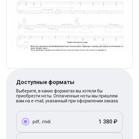
Поп
XOLIDAYBOY
Ваня Дмитриенко
Анна Герман
Полина Гагарина
Монеточка
Ласковый Май
HammAli
HammAli & Navai
BTS
Тату
Billie Eilish
Макс Корж
Алена Швец
Доступные форматы
Michael Jackson
Modern Talking
Выберите, в каких форматах вы хотели бы
Руки Вверх
приобрести ноты. Оплаченные ноты мы пришлем
вам на e-mail, указанный при оформлении заказа
Тима Белорусских
BEARWOLF
Севара
Zivert
1 380 ₽
.pdf, .midi
Олег Газманов
Юрий Шатунов
Мария Чайковская