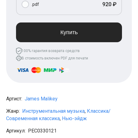
920 ₽
Леонид Агутин
.pdf
МакSим
Клава Кока
Владимир Пресняков
Мари Краймбрери
Купить
Лариса Долина
Саундтреки
Гитара
Аккорды для начинающих
100% гарантия возврата средств
Рок
В стоимость включен PDF для печати
Виктор Цой (Кино)
Сектор газа
Король и шут
Алёна Швец
ДДТ
Земфира
Сплин
Артист:
James Malikey
Наутилус Помпилиус
Агата Кристи
Жанр:
Инструментальная музыка
,
Классика/
Владимир Высоцкий
Современная классика
,
Нью-эйдж
Чиж
Гражданская оборона
Артикул:
PEС0330121
KSB