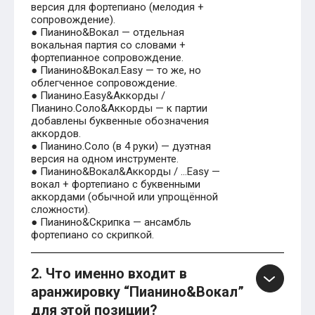
версия для фортепиано (мелодия +
сопровождение).
● Пианино&Вокал — отдельная
вокальная партия со словами +
фортепианное сопровождение.
● Пианино&Вокал.Easy — то же, но
облегченное сопровождение.
● Пианино.Easy&Аккорды /
Пианино.Соло&Аккорды — к партии
добавлены буквенные обозначения
аккордов.
● Пианино.Соло (в 4 руки) — дуэтная
версия на одном инструменте.
● Пианино&Вокал&Аккорды / …Easy —
вокал + фортепиано с буквенными
аккордами (обычной или упрощённой
сложности).
● Пианино&Скрипка — ансамбль
фортепиано со скрипкой.
2. Что именно входит в
аранжировку “Пианино&Вокал”
для этой позиции?