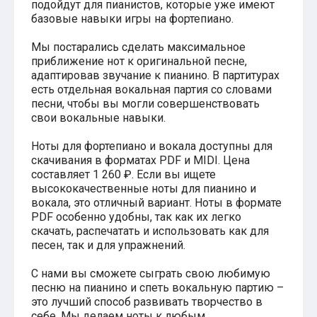
подойдут для пианистов, которые уже имеют
Хатико
базовые навыки игры на фортепиано.
Реквием по мечте
Пираты Карибского моря
Мы постарались сделать максимальное
Сумерки
приближение нот к оригинальной песне,
Величайший шоумен
адаптировав звучание к пианино. В партитурах
Звездные войны
есть отдельная вокальная партия со словами
Ла ла Ленд
песни, чтобы вы могли совершенствовать
Ромео и Джульетта (1968)
свои вокальные навыки.
Бумер
Аладдин (2019)
Ноты для фортепиано и вокала доступны для
Король лев (2019)
скачивания в форматах PDF и MIDI. Цена
Брат
Брат-2
составляет 1 260 ₽. Если вы ищете
Властелин колец: Братство Кольца
высококачественные ноты для пианино и
Гордость и предубеждение
вокала, это отличный вариант. Ноты в формате
Классическая музыка
PDF особенно удобны, так как их легко
Времена года - Вивальди
скачать, распечатать и использовать как для
Времена года - Чайковский
песен, так и для упражнений.
Сонаты Бетховена
Ноты для вальса
С нами вы сможете сыграть свою любимую
Из мультфильмов
песню на пианино и спеть вокальную партию –
Король лев
это лучший способ развивать творчество в
Холодное сердце
себе. Мы делаем ноты к любым