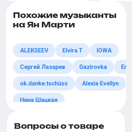
Похожие музыканты
на Ян Марти
ALEKSEEV
Elvira T
IOWA
Сергей Лазарев
Gazirovka
Его
ok.danke.tschüss
Alexia Evellyn
Нина Шацкая
Вопросы о товаре