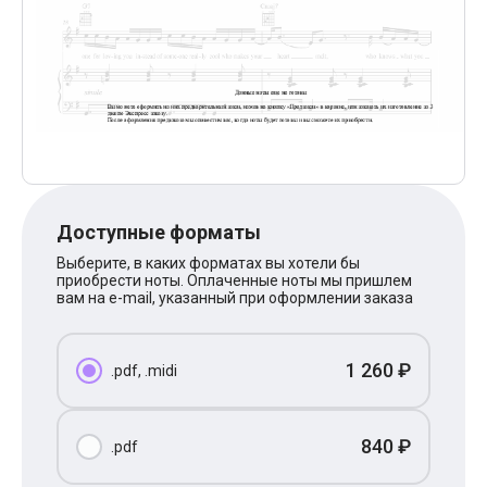
Поп
XOLIDAYBOY
Ваня Дмитриенко
Анна Герман
Полина Гагарина
Монеточка
Ласковый Май
HammAli
HammAli & Navai
BTS
Тату
Доступные форматы
Billie Eilish
Макс Корж
Выберите, в каких форматах вы хотели бы
Алена Швец
приобрести ноты. Оплаченные ноты мы пришлем
Michael Jackson
вам на e-mail, указанный при оформлении заказа
Modern Talking
Руки Вверх
Тима Белорусских
1 260 ₽
.pdf, .midi
BEARWOLF
Севара
Zivert
Олег Газманов
840 ₽
.pdf
Юрий Шатунов
Мария Чайковская