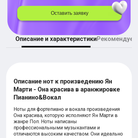
Легкие аккорды (простые песни)
Аккорды со словами (вокал)
Оставить заявку
Поп
BEARWOLF
Мари Краймбрери
Комната культуры
Описание и характеристики
Рекомендуем
XOLIDAYBOY
Сергей Лазарев
Ёлка
МОТ
Клава Кока
Zoloto
Монеточка
Пицца
Описание нот к произведению Ян
Звери
Марти - Она красива в аранжировке
Анжелика Варум
Пианино&Вокал
Алексей Чумаков
Леонид Агутин
Саундтрек
Ноты для фортепиано и вокала произведения
Тематические
Она красива, которую исполняют Ян Марти в
Из фильмов
жанре Поп. Ноты написаны
Аватар: Путь воды
профессиональными музыкантами и
Титаник
отличаются высоким качеством. Они идеально
Гарри Поттер