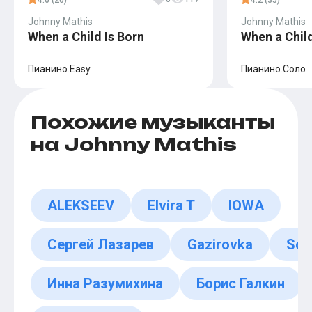
4.6 (26)
4.2 (35)
Johnny Mathis
Johnny Mathis
When a Child Is Born
When a Child
Пианино.Easy
Пианино.Соло
Похожие музыканты
на Johnny Mathis
ALEKSEEV
Elvira T
IOWA
Сергей Лазарев
Gazirovka
Sor
Инна Разумихина
Борис Галкин