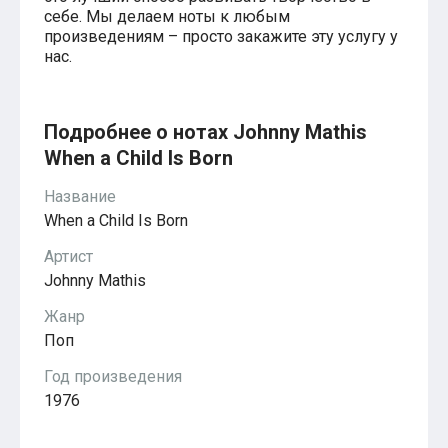
Красавица и чудовище
себе. Мы делаем ноты к любым
из мультфильмов Disney
произведениям – просто закажите эту услугу у
Моана (Disney)
нас.
Ноты из аниме
Вверх
Ходячий замок Хаула
Для обучения
Подробнее о нотах Johnny Mathis
1-ой класс обучения
When a Child Is Born
2-ий класс обучения
Для детского сада
Название
Ноты для младшей группы
Ноты для средней группы
When a Child Is Born
Ноты для старшей группы
Духовная музыка
Артист
Пасхальные ноты
Johnny Mathis
Христианская музыка
Госпел
Жанр
из компьютерных игр
Поп
The Legend Of Zelda
Friday Night Funkin’
Год произведения
Super Mario Bros.
1976
для различных игр
Minecraft
Five Nights at Freddy’s