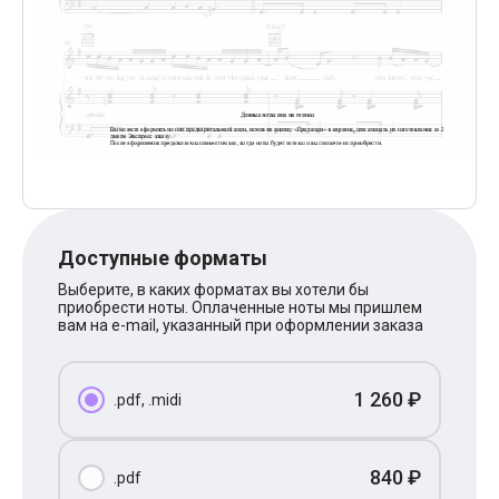
Поп
XOLIDAYBOY
Ваня Дмитриенко
Анна Герман
Полина Гагарина
Монеточка
Ласковый Май
HammAli
HammAli & Navai
BTS
Тату
Billie Eilish
Доступные форматы
Макс Корж
Алена Швец
Выберите, в каких форматах вы хотели бы
Michael Jackson
приобрести ноты. Оплаченные ноты мы пришлем
Modern Talking
вам на e-mail, указанный при оформлении заказа
Руки Вверх
Тима Белорусских
BEARWOLF
1 260 ₽
.pdf, .midi
Севара
Zivert
Олег Газманов
Юрий Шатунов
840 ₽
.pdf
Мария Чайковская