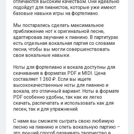
отличаются высоким качеством. Они идеально
Хатико
подойдут для пианистов, которые уже имеют
Реквием по мечте
базовые навыки игры на фортепиано.
Пираты Карибского моря
Сумерки
Мы постарались сделать максимальное
Величайший шоумен
приближение нот к оригинальной песне,
Звездные войны
адаптировав звучание к пианино. В партитурах
Ла ла Ленд
есть отдельная вокальная партия со словами
Ромео и Джульетта (1968)
песни, чтобы вы могли совершенствовать
Бумер
свои вокальные навыки.
Аладдин (2019)
Король лев (2019)
Ноты для фортепиано и вокала доступны для
Брат
скачивания в форматах PDF и MIDI. Цена
Брат-2
составляет 1 260 ₽. Если вы ищете
Властелин колец: Братство Кольца
Гордость и предубеждение
высококачественные ноты для пианино и
Классическая музыка
вокала, это отличный вариант. Ноты в формате
Времена года - Вивальди
PDF особенно удобны, так как их легко
Времена года - Чайковский
скачать, распечатать и использовать как для
Сонаты Бетховена
песен, так и для упражнений.
Ноты для вальса
Из мультфильмов
С нами вы сможете сыграть свою любимую
Король лев
песню на пианино и спеть вокальную партию –
Холодное сердце
это лучший способ развивать творчество в