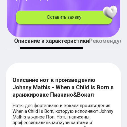
Легкие аккорды (простые песни)
Аккорды со словами (вокал)
Поп
Оставить заявку
BEARWOLF
Мари Краймбрери
Комната культуры
XOLIDAYBOY
Описание и характеристики
Рекомендуем
Сергей Лазарев
Ёлка
МОТ
Клава Кока
Zoloto
Монеточка
Пицца
Звери
Описание нот к произведению
Анжелика Варум
Johnny Mathis - When a Child Is Born в
Алексей Чумаков
аранжировке Пианино&Вокал
Леонид Агутин
Саундтрек
Тематические
Ноты для фортепиано и вокала произведения
Из фильмов
When a Child Is Born, которую исполняют Johnny
Аватар: Путь воды
Mathis в жанре Поп. Ноты написаны
Титаник
профессиональными музыкантами и
Гарри Поттер