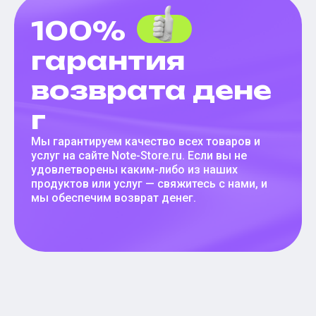
100%
гарантия
возврата дене
г
Мы гарантируем качество всех товаров и
услуг на сайте Note-Store.ru. Если вы не
удовлетворены каким-либо из наших
продуктов или услуг — свяжитесь с нами, и
мы обеспечим возврат денег.