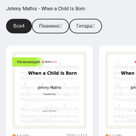
Johnny Mathis - When a Child Is Born
Все
4
Пианино
2
Гитара
2
Начинающий
0
117