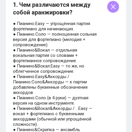
1. Чем различаются между
собой аранжировки?
● Пианино.Easy — упрощённая партия
фортепиано для начинающих.
● Пианино.Соло — полноценная сольная
версия для фортепиано (мелодия +
сопровождение).
● Пианино&Вокал — отдельная
вокальная партия со словами +
фортепианное сопровождение.
● Пианино&Вокал.Easy — то же, но
облегченное сопровождение.
● Пианино.Easy&Аккорды /
Пианино.Соло&Аккорды — к партии
добавлены буквенные обозначения
аккордов.
● Пианино.Соло (в 4 руки) — дуэтная
версия на одном инструменте.
● Пианино&Вокал&Аккорды / …Easy —
вокал + фортепиано с буквенными
аккордами (обычной или упрощённой
сложности).
● Пианино&Скрипка — ансамбль