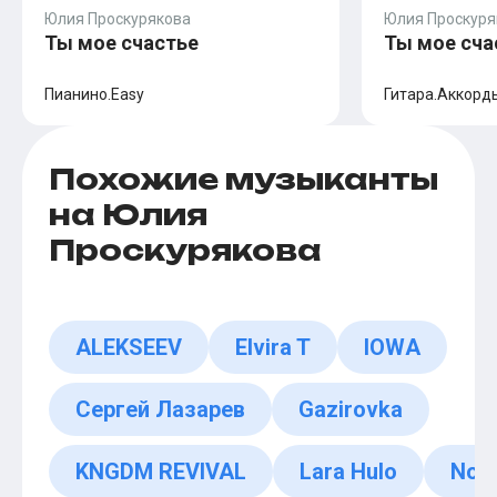
Юлия Проскурякова
Юлия Проскуря
Ты мое счастье
Ты мое сча
Пианино.Easy
Гитара.Аккор
Похожие музыканты
на Юлия
Проскурякова
ALEKSEEV
Elvira T
IOWA
Сергей Лазарев
Gazirovka
KNGDM REVIVAL
Lara Hulo
Not