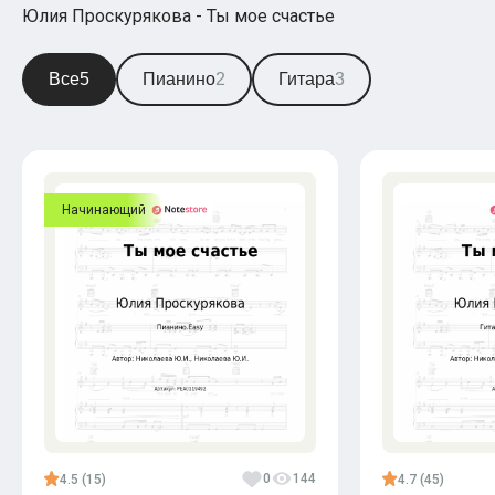
Юлия Проскурякова - Ты мое счастье
Все
5
Пианино
2
Гитара
3
Начинающий
0
144
4.5 (15)
4.7 (45)