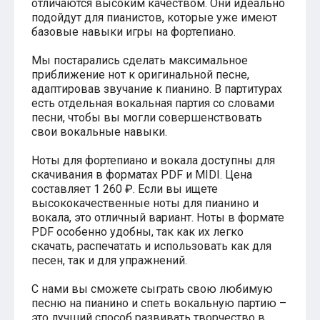
отличаются высоким качеством. Они идеально
Хатико
подойдут для пианистов, которые уже имеют
Реквием по мечте
базовые навыки игры на фортепиано.
Пираты Карибского моря
Сумерки
Мы постарались сделать максимальное
Величайший шоумен
приближение нот к оригинальной песне,
Звездные войны
адаптировав звучание к пианино. В партитурах
Ла ла Ленд
есть отдельная вокальная партия со словами
Ромео и Джульетта (1968)
песни, чтобы вы могли совершенствовать
Бумер
свои вокальные навыки.
Аладдин (2019)
Король лев (2019)
Ноты для фортепиано и вокала доступны для
Брат
скачивания в форматах PDF и MIDI. Цена
Брат-2
составляет 1 260 ₽. Если вы ищете
Властелин колец: Братство Кольца
Гордость и предубеждение
высококачественные ноты для пианино и
Классическая музыка
вокала, это отличный вариант. Ноты в формате
Времена года - Вивальди
PDF особенно удобны, так как их легко
Времена года - Чайковский
скачать, распечатать и использовать как для
Сонаты Бетховена
песен, так и для упражнений.
Ноты для вальса
Из мультфильмов
С нами вы сможете сыграть свою любимую
Король лев
песню на пианино и спеть вокальную партию –
Холодное сердце
это лучший способ развивать творчество в