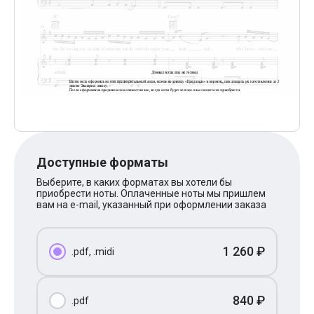
Поп
XOLIDAYBOY
Ваня Дмитриенко
Анна Герман
Полина Гагарина
Монеточка
Ласковый Май
HammAli
HammAli & Navai
BTS
Тату
Billie Eilish
Доступные форматы
Макс Корж
Алена Швец
Выберите, в каких форматах вы хотели бы
Michael Jackson
приобрести ноты. Оплаченные ноты мы пришлем
Modern Talking
вам на e-mail, указанный при оформлении заказа
Руки Вверх
Тима Белорусских
BEARWOLF
1 260 ₽
.pdf, .midi
Севара
Zivert
Олег Газманов
Юрий Шатунов
840 ₽
.pdf
Мария Чайковская