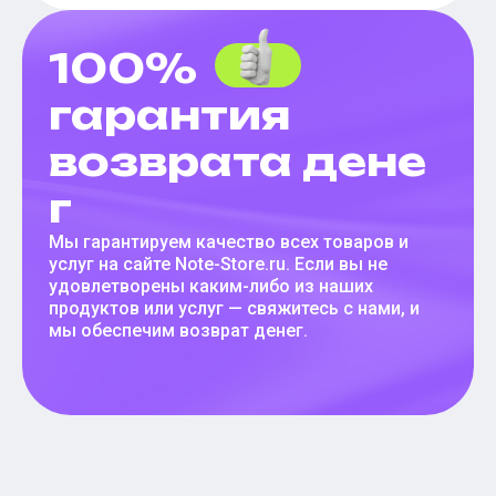
100%
гарантия
возврата дене
г
Мы гарантируем качество всех товаров и
услуг на сайте Note-Store.ru. Если вы не
удовлетворены каким-либо из наших
продуктов или услуг — свяжитесь с нами, и
мы обеспечим возврат денег.