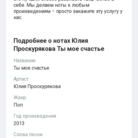
Красавица и чудовище
себе. Мы делаем ноты к любым
из мультфильмов Disney
произведениям – просто закажите эту услугу у
Моана (Disney)
нас.
Ноты из аниме
Вверх
Ходячий замок Хаула
Для обучения
Подробнее о нотах Юлия
1-ой класс обучения
Проскурякова Ты мое счастье
2-ий класс обучения
Для детского сада
Название
Ноты для младшей группы
Ноты для средней группы
Ты мое счастье
Ноты для старшей группы
Духовная музыка
Артист
Пасхальные ноты
Юлия Проскурякова
Христианская музыка
Госпел
Жанр
из компьютерных игр
Поп
The Legend Of Zelda
Friday Night Funkin’
Год произведения
Super Mario Bros.
2013
для различных игр
Minecraft
Слова песни
Five Nights at Freddy’s