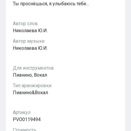
Ты проснёшься, я улыбаюсь тебе...
Популярное
Бесплатные
Автор слов
Николаева Ю.И.
Автор музыки
Николаева Ю.И.
Для инструментов
Пианино, Вокал
Тип аранжировки
Пианино&Вокал
Артикул
PVO0119494
Стоимость