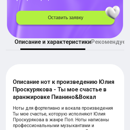
Легкие аккорды (простые песни)
Аккорды со словами (вокал)
Поп
Оставить заявку
BEARWOLF
Мари Краймбрери
Комната культуры
XOLIDAYBOY
Описание и характеристики
Рекомендуем
Сергей Лазарев
Ёлка
МОТ
Клава Кока
Zoloto
Монеточка
Пицца
Звери
Описание нот к произведению Юлия
Анжелика Варум
Проскурякова - Ты мое счастье в
Алексей Чумаков
аранжировке Пианино&Вокал
Леонид Агутин
Саундтрек
Тематические
Ноты для фортепиано и вокала произведения
Из фильмов
Ты мое счастье, которую исполняют Юлия
Аватар: Путь воды
Проскурякова в жанре Поп. Ноты написаны
Титаник
профессиональными музыкантами и
Гарри Поттер