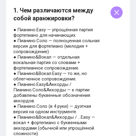
1. Чем различаются между
собой аранжировки?
● Пианино.Easy — упрощённая партия
фортепиано для начинающих.
● Пианино.Соло — полноценная сольная
версия для фортепиано (мелодия +
сопровождение).
● Пианино&Вокал — отдельная
вокальная партия со словами +
фортепианное сопровождение.
● Пианино&Вокал.Easy — то же, но
облегченное сопровождение.
● Пианино.Easy&Аккорды /
Пианино.Соло&Аккорды — к партии
добавлены буквенные обозначения
аккордов.
● Пианино.Соло (в 4 руки) — дуэтная
версия на одном инструменте.
● Пианино&Вокал&Аккорды / …Easy —
вокал + фортепиано с буквенными
аккордами (обычной или упрощённой
сложности).