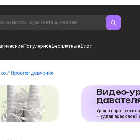
атические
Популярное
Бесплатные
Блог
нко
Простая девчонка
Видео-ур
да­ва­те­л
Урок от профессио
— удиви всех своей 