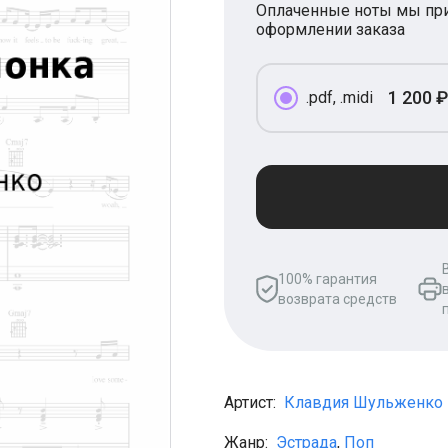
Оплаченные ноты мы при
оформлении заказа
1 200 ₽
.pdf, .midi
100% гарантия
возврата средств
Артист:
Клавдия Шульженко
Жанр:
Эстрада
,
Поп