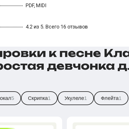
PDF, MIDI
4.2 из 5. Всего 16 отзывов
ровки к песне Кл
ростая девчонка 
окал
5
Скрипка
1
Укулеле
1
Флейта
1