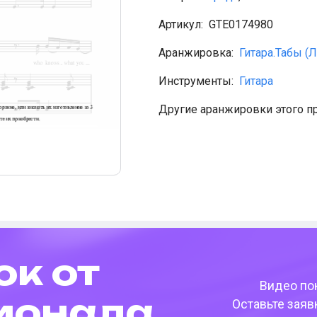
Артикул:
GTE0174980
Аранжировка:
Гитара.Табы (
Инструменты:
Гитара
Другие аранжировки этого п
ок от
Видео пок
­она­ла
Оставьте заяв