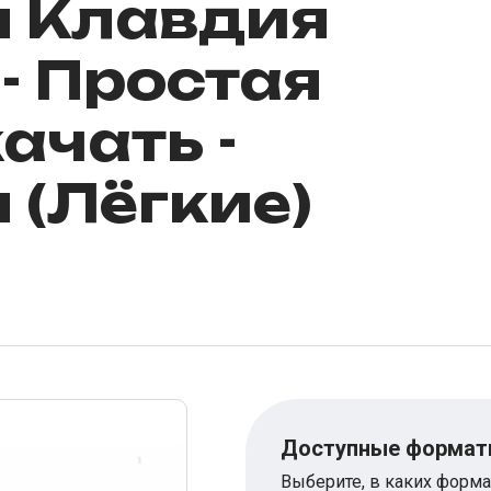
ы Клавдия
- Простая
ачать -
 (Лёгкие)
Доступные форма
Выберите, в каких форма