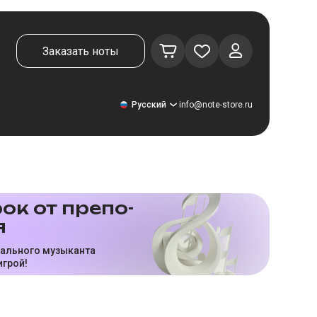
Заказать ноты
Русский
info@note-store.ru
Русский
ок от пре­по­
я
United States
Deutsch
нального музыканта
игрой!
El español