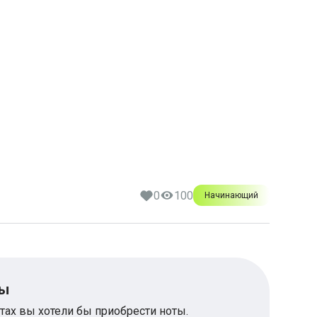
0
100
Начинающий
ты
тах вы хотели бы приобрести ноты.