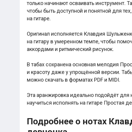
только начинают осваивать инструмент. 
Легкие аккорды (простые песни)
Аккорды со словами (вокал)
чтобы быть доступной и понятной для тех
Поп
на гитаре.
BEARWOLF
Мари Краймбрери
Комната культуры
Оригинал исполняется Клавдия Шульженко
XOLIDAYBOY
на гитару в умеренном темпе, чтобы пом
Сергей Лазарев
Ёлка
аккордами и ритмический рисунок.
МОТ
Клава Кока
В табах сохранена основная мелодия Прос
Zoloto
Монеточка
и красоту даже у упрощённой версии. Табы
Пицца
можно скачать в форматах PDF и MIDI.
Звери
Анжелика Варум
Алексей Чумаков
Эта аранжировка идеально подойдёт для 
Леонид Агутин
научиться исполнять на гитаре Простая де
Саундтрек
Тематические
Из фильмов
Подробнее о нотах Кла
Аватар: Путь воды
Титаник
девчонка
Гарри Поттер