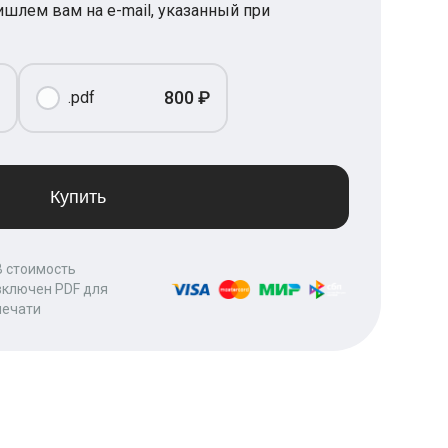
шлем вам на e-mail, указанный при
800 ₽
.pdf
Купить
В стоимость
включен PDF для
печати