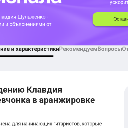
ускори
Клавдия Шульженко -
Остави
и и объяснениями от
ние и характеристики
Рекомендуем
Вопросы
О
едению Клавдия
евчонка в аранжировке
чена для начинающих гитаристов, которые