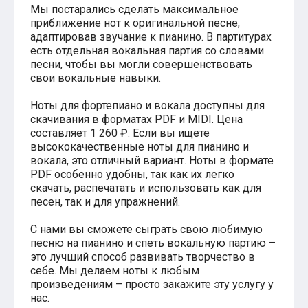
Мы постарались сделать максимальное
Хатико
приближение нот к оригинальной песне,
Реквием по мечте
адаптировав звучание к пианино. В партитурах
Пираты Карибского моря
есть отдельная вокальная партия со словами
Сумерки
песни, чтобы вы могли совершенствовать
Величайший шоумен
Звездные войны
свои вокальные навыки.
Ла ла Ленд
Ромео и Джульетта (1968)
Ноты для фортепиано и вокала доступны для
Бумер
скачивания в форматах PDF и MIDI. Цена
Аладдин (2019)
составляет 1 260 ₽. Если вы ищете
Король лев (2019)
высококачественные ноты для пианино и
Брат
вокала, это отличный вариант. Ноты в формате
Брат-2
PDF особенно удобны, так как их легко
Властелин колец: Братство Кольца
скачать, распечатать и использовать как для
Гордость и предубеждение
песен, так и для упражнений.
Классическая музыка
Времена года - Вивальди
С нами вы сможете сыграть свою любимую
Времена года - Чайковский
песню на пианино и спеть вокальную партию –
Сонаты Бетховена
это лучший способ развивать творчество в
Ноты для вальса
себе. Мы делаем ноты к любым
Из мультфильмов
произведениям – просто закажите эту услугу у
Король лев
нас.
Холодное сердце