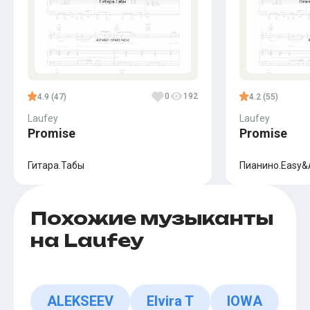
0
192
4.9 (47)
4.2 (55)
Laufey
Laufey
Promise
Promise
Гитара.Табы
Пианино.Easy
Похожие музыканты
на Laufey
ALEKSEEV
Elvira T
IOWA