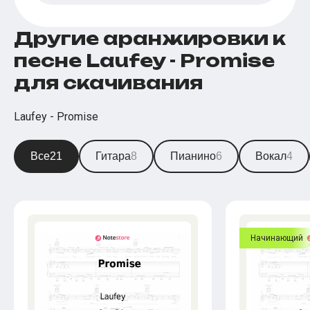
Другие аранжировки к
песне Laufey - Promise
для скачивания
Laufey - Promise
Все
21
Гитара
8
Пианино
6
Вокал
4
Начинающий