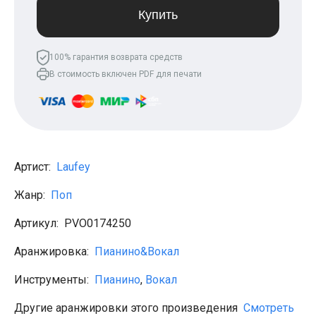
Леонид Агутин
Купить
МакSим
Клава Кока
Владимир Пресняков
100% гарантия возврата средств
Мари Краймбрери
В стоимость включен PDF для печати
Лариса Долина
Саундтреки
Гитара
Аккорды для начинающих
Рок
Виктор Цой (Кино)
Сектор газа
Артист:
Laufey
Король и шут
Алёна Швец
Жанр:
Поп
ДДТ
Земфира
Артикул:
PVO0174250
Сплин
Наутилус Помпилиус
Агата Кристи
Аранжировка:
Пианино&Вокал
Владимир Высоцкий
Чиж
Инструменты:
Пианино
,
Вокал
Гражданская оборона
KSB
Другие аранжировки этого произведения
Смотреть