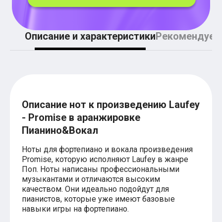
Легкие аккорды (простые песни)
Аккорды со словами (вокал)
Поп
BEARWOLF
Описание и характеристики
Рекомендуем
Мари Краймбрери
Комната культуры
XOLIDAYBOY
Сергей Лазарев
Ёлка
МОТ
Клава Кока
Описание нот к произведению Laufey
Zoloto
- Promise в аранжировке
Монеточка
Пицца
Пианино&Вокал
Звери
Анжелика Варум
Ноты для фортепиано и вокала произведения
Алексей Чумаков
Promise, которую исполняют Laufey в жанре
Леонид Агутин
Поп. Ноты написаны профессиональными
Саундтрек
музыкантами и отличаются высоким
Тематические
качеством. Они идеально подойдут для
Из фильмов
пианистов, которые уже имеют базовые
Аватар: Путь воды
навыки игры на фортепиано.
Титаник
Гарри Поттер