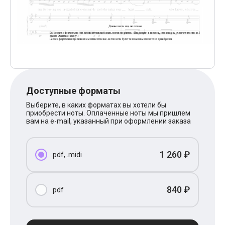
Поп
XOLIDAYBOY
Ваня Дмитриенко
Анна Герман
Полина Гагарина
Монеточка
Ласковый Май
HammAli
HammAli & Navai
BTS
Доступные форматы
Тату
Выберите, в каких форматах вы хотели бы
Billie Eilish
приобрести ноты. Оплаченные ноты мы пришлем
Макс Корж
вам на e-mail, указанный при оформлении заказа
Алена Швец
Michael Jackson
Modern Talking
1 260 ₽
Руки Вверх
.pdf, .midi
Тима Белорусских
BEARWOLF
Севара
840 ₽
.pdf
Zivert
Олег Газманов
Юрий Шатунов
Мария Чайковская