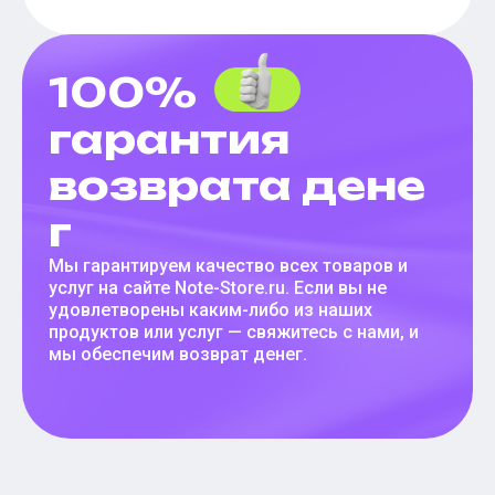
100%
гарантия
возврата дене
г
Мы гарантируем качество всех товаров и
услуг на сайте Note-Store.ru. Если вы не
удовлетворены каким-либо из наших
продуктов или услуг — свяжитесь с нами, и
мы обеспечим возврат денег.