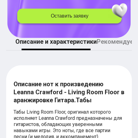
Легкие аккорды (простые песни)
Аккорды со словами (вокал)
Поп
Оставить заявку
BEARWOLF
Мари Краймбрери
Комната культуры
XOLIDAYBOY
Описание и характеристики
Рекомендуем
Сергей Лазарев
Ёлка
МОТ
Клава Кока
Zoloto
Монеточка
Пицца
Описание нот к произведению
Звери
Анжелика Варум
Leanna Crawford - Living Room Floor в
Алексей Чумаков
аранжировке Гитара.Табы
Леонид Агутин
Саундтрек
Табы Living Room Floor, оригинал которого
Тематические
исполняет Leanna Crawford предназначены для
Из фильмов
гитаристов, обладающих уверенными
Аватар: Путь воды
навыками игры. Это ноты, где все партии
Титаник
песни (и мелодия, и аккомпанемент)
Гарри Поттер