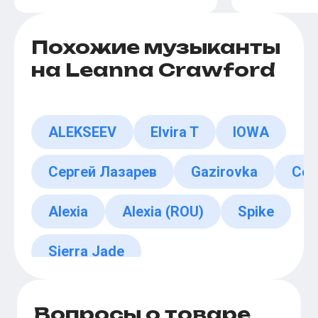
Похожие музыканты
на Leanna Crawford
ALEKSEEV
Elvira T
IOWA
Сергей Лазарев
Gazirovka
Coc
Alexia
Alexia (ROU)
Spike
Sierra Jade
Вопросы о товаре