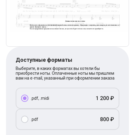
Поп
XOLIDAYBOY
Ваня Дмитриенко
Анна Герман
Полина Гагарина
Монеточка
Ласковый Май
HammAli
HammAli & Navai
BTS
Тату
Доступные форматы
Billie Eilish
Выберите, в каких форматах вы хотели бы
Макс Корж
приобрести ноты. Оплаченные ноты мы пришлем
Алена Швец
вам на e-mail, указанный при оформлении заказа
Michael Jackson
Modern Talking
Руки Вверх
1 200 ₽
.pdf, .midi
Тима Белорусских
BEARWOLF
Севара
Zivert
800 ₽
.pdf
Олег Газманов
Юрий Шатунов
Мария Чайковская