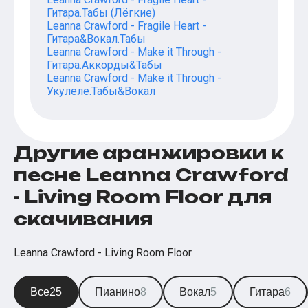
Гитара.Табы (Лёгкие)
Leanna Crawford - Fragile Heart -
Гитара&Вокал.Табы
Leanna Crawford - Make it Through -
Гитара.Аккорды&Табы
Leanna Crawford - Make it Through -
Укулеле.Табы&Вокал
Другие аранжировки к
песне Leanna Crawford
- Living Room Floor для
скачивания
Leanna Crawford - Living Room Floor
Все
25
Пианино
8
Вокал
5
Гитара
6