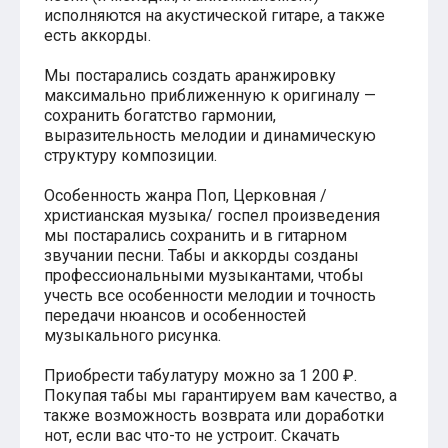
исполняются на акустической гитаре, а также
Хатико
есть аккорды.
Реквием по мечте
Пираты Карибского моря
Сумерки
Мы постарались создать аранжировку
Величайший шоумен
максимально приближенную к оригиналу —
Звездные войны
сохранить богатство гармонии,
Ла ла Ленд
выразительность мелодии и динамическую
Ромео и Джульетта (1968)
структуру композиции.
Бумер
Аладдин (2019)
Особенность жанра Поп, Церковная /
Король лев (2019)
христианская музыка/ госпел произведения
Брат
мы постарались сохранить и в гитарном
Брат-2
звучании песни. Табы и аккорды созданы
Властелин колец: Братство Кольца
профессиональными музыкантами, чтобы
Гордость и предубеждение
учесть все особенности мелодии и точность
Классическая музыка
передачи нюансов и особенностей
Времена года - Вивальди
музыкального рисунка.
Времена года - Чайковский
Сонаты Бетховена
Приобрести табулатуру можно за 1 200 ₽.
Ноты для вальса
Покупая табы мы гарантируем вам качество, а
Из мультфильмов
также возможность возврата или доработки
Король лев
нот, если вас что-то не устроит. Скачать
Холодное сердце