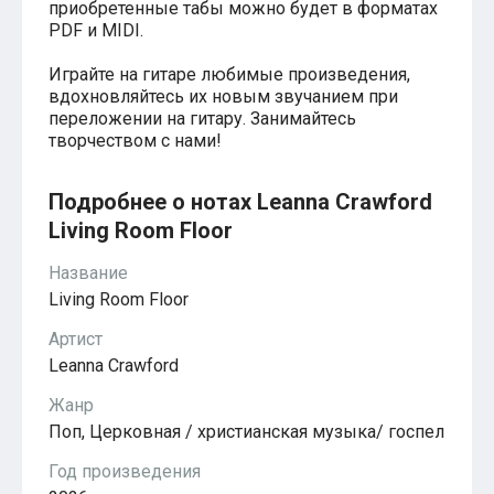
Красавица и чудовище
приобретенные табы можно будет в форматах
из мультфильмов Disney
PDF и MIDI.
Моана (Disney)
Ноты из аниме
Играйте на гитаре любимые произведения,
Вверх
вдохновляйтесь их новым звучанием при
Ходячий замок Хаула
переложении на гитару. Занимайтесь
Для обучения
творчеством с нами!
1-ой класс обучения
2-ий класс обучения
Для детского сада
Подробнее о нотах Leanna Crawford
Ноты для младшей группы
Living Room Floor
Ноты для средней группы
Ноты для старшей группы
Название
Духовная музыка
Living Room Floor
Пасхальные ноты
Христианская музыка
Артист
Госпел
из компьютерных игр
Leanna Crawford
The Legend Of Zelda
Жанр
Friday Night Funkin’
Super Mario Bros.
Поп, Церковная / христианская музыка/ госпел
для различных игр
Minecraft
Год произведения
Five Nights at Freddy’s