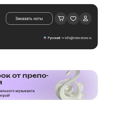
Заказать ноты
Русский
info@note-store.ru
Русский
ок от пре­по­
я
United States
Deutsch
нального музыканта
игрой!
El español