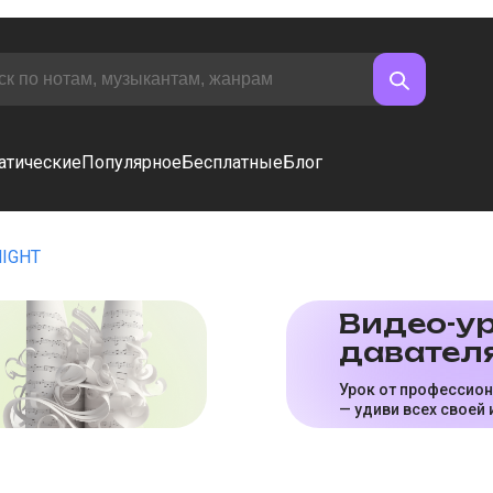
атические
Популярное
Бесплатные
Блог
NIGHT
Видео-ур
да­ва­те­л
Урок от профессио
— удиви всех своей 