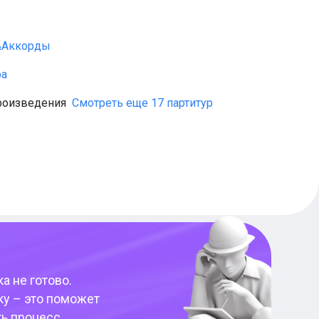
&Аккорды
ра
роизведения
Смотреть еще 17 партитур
а не готово.
ку – это поможет
ть процесс