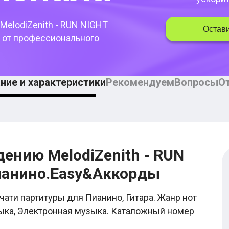
MelodiZenith - RUN NIGHT
Остави
 от профессионального
ние и характеристики
Рекомендуем
Вопросы
О
дению MelodiZenith - RUN
ианино.Easy&Аккорды
чати партитуры для Пианино, Гитара. Жанр нот
зыка, Электронная музыка. Каталожный номер