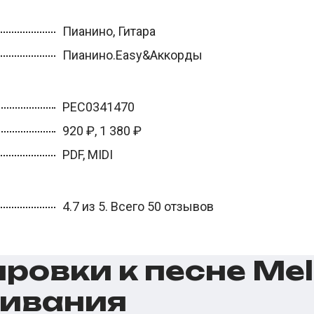
Пианино, Гитара
Пианино.Easy&Аккорды
PEС0341470
920 ₽, 1 380 ₽
PDF, MIDI
4.7 из 5. Всего 50 отзывов
овки к песне Melo
чивания