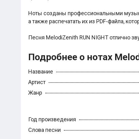
Легкие аккорды (простые песни)
Аккорды со словами (вокал)
Ноты созданы профессиональными музыка
Поп
BEARWOLF
а также распечатать их из PDF-файла, кот
Мари Краймбрери
Комната культуры
Песня MelodiZenith RUN NIGHT отлично зв
XOLIDAYBOY
Сергей Лазарев
Ёлка
Подробнее о нотах Melo
МОТ
Клава Кока
Zoloto
Название
Монеточка
Пицца
Артист
Звери
Анжелика Варум
Жанр
Алексей Чумаков
Леонид Агутин
Саундтрек
Тематические
Год произведения
Из фильмов
Аватар: Путь воды
Слова песни
Титаник
Гарри Поттер