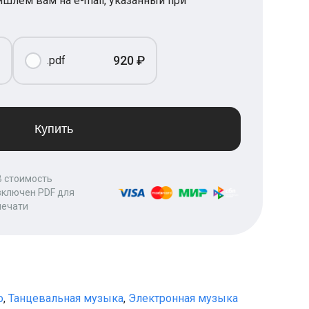
шлем вам на e-mail, указанный при
920 ₽
.pdf
Купить
В стоимость
включен PDF для
печати
о
,
Танцевальная музыка
,
Электронная музыка