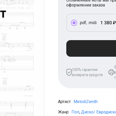
Оплаченные ноты мы при
оформлении заказа
1 380 ₽
.pdf, .midi
100% гарантия
возврата средств
Артист:
MelodiZenith
Жанр:
Поп
,
Диско/ Евродиск