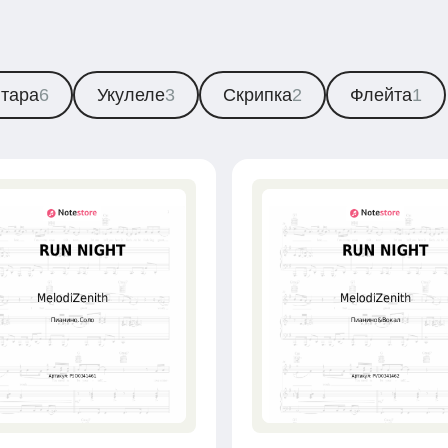
итара
6
Укулеле
3
Скрипка
2
Флейта
1