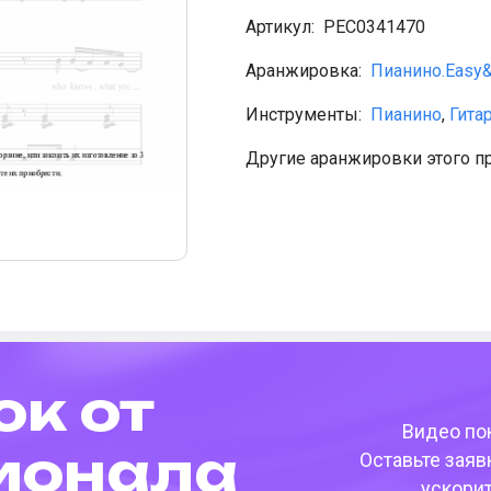
Артикул:
PEС0341470
Аранжировка:
Пианино.Easy
Инструменты:
Пианино
,
Гита
Другие аранжировки этого п
ок от
Видео пок
­она­ла
Оставьте заяв
ускори