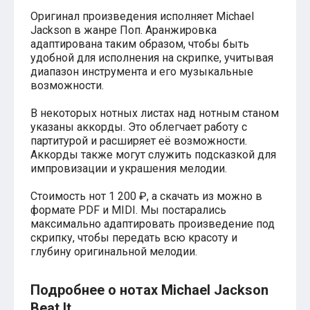
Хатико
Оригинал произведения исполняет Michael
Реквием по мечте
Jackson в жанре Поп. Аранжировка
Пираты Карибского моря
адаптирована таким образом, чтобы быть
Сумерки
удобной для исполнения на скрипке, учитывая
Величайший шоумен
диапазон инструмента и его музыкальные
Звездные войны
возможности.
Ла ла Ленд
Ромео и Джульетта (1968)
В некоторых нотных листах над нотным станом
Бумер
указаны аккорды. Это облегчает работу с
Аладдин (2019)
партитурой и расширяет её возможности.
Король лев (2019)
Аккорды также могут служить подсказкой для
Брат
импровизации и украшения мелодии.
Брат-2
Властелин колец: Братство Кольца
Стоимость нот 1 200 ₽, а скачать из можно в
Гордость и предубеждение
Классическая музыка
формате PDF и MIDI. Мы постарались
Времена года - Вивальди
максимально адаптировать произведение под
Времена года - Чайковский
скрипку, чтобы передать всю красоту и
Сонаты Бетховена
глубину оригинальной мелодии.
Ноты для вальса
Из мультфильмов
Подробнее о нотах Michael Jackson
Король лев
Холодное сердце
Beat It