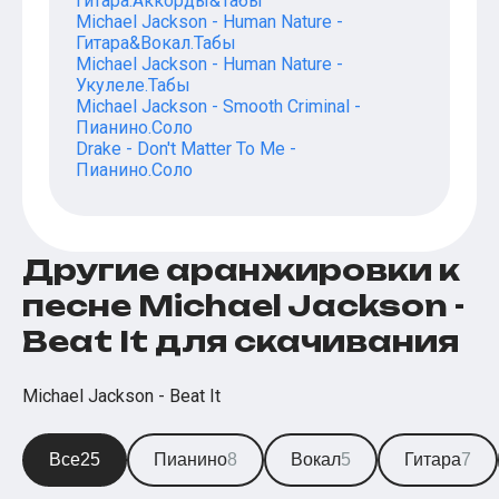
Гитара.Аккорды&Табы
Michael Jackson - Human Nature -
Гитара&Вокал.Табы
Michael Jackson - Human Nature -
Укулеле.Табы
Michael Jackson - Smooth Criminal -
Пианино.Соло
Drake - Don't Matter To Me -
Пианино.Соло
Другие аранжировки к
песне Michael Jackson -
Beat It для скачивания
Michael Jackson - Beat It
Все
25
Пианино
8
Вокал
5
Гитара
7