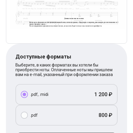
Поп
XOLIDAYBOY
Ваня Дмитриенко
Анна Герман
Полина Гагарина
Монеточка
Ласковый Май
HammAli
HammAli & Navai
BTS
Доступные форматы
Тату
Billie Eilish
Выберите, в каких форматах вы хотели бы
Макс Корж
приобрести ноты. Оплаченные ноты мы пришлем
Алена Швец
вам на e-mail, указанный при оформлении заказа
Michael Jackson
Modern Talking
Руки Вверх
1 200 ₽
.pdf, .midi
Тима Белорусских
BEARWOLF
Севара
Zivert
800 ₽
.pdf
Олег Газманов
Юрий Шатунов
Мария Чайковская