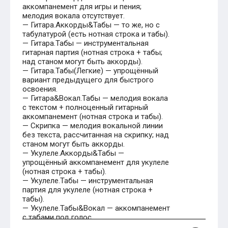
аккомпанемент для игры и пения;
мелодия вокала отсутствует.
— Гитара.Аккорды&Табы — то же, но с
табулатурой (есть нотная строка и табы).
— Гитара.Табы — инструментальная
гитарная партия (нотная строка + табы;
над станом могут быть аккорды).
— Гитара.Табы(Легкие) — упрощённый
вариант предыдущего для быстрого
освоения.
— Гитара&Вокал.Табы — мелодия вокала
с текстом + полноценный гитарный
аккомпанемент (нотная строка и табы).
— Скрипка — мелодия вокальной линии
без текста, рассчитанная на скрипку; над
станом могут быть аккорды.
— Укулеле.Аккорды&Табы —
упрощённый аккомпанемент для укулеле
(нотная строка + табы).
— Укулеле.Табы — инструментальная
партия для укулеле (нотная строка +
табы).
— Укулеле.Табы&Вокал — аккомпанемент
с табами под голос.