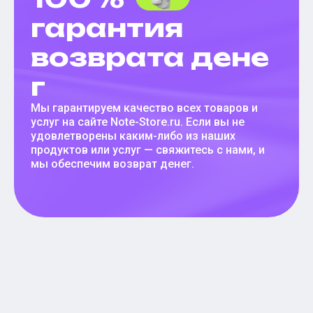
гарантия
возврата дене
г
Мы гарантируем качество всех товаров и
услуг на сайте Note-Store.ru. Если вы не
удовлетворены каким-либо из наших
продуктов или услуг — свяжитесь с нами, и
мы обеспечим возврат денег.