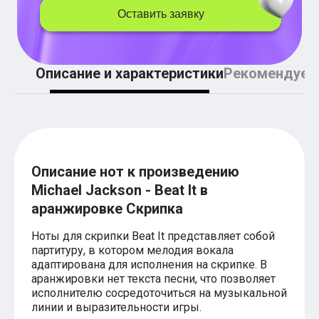
Легкие аккорды (простые песни)
Оставить заявку
Аккорды со словами (вокал)
Поп
BEARWOLF
Мари Краймбрери
Описание и характеристики
Рекомендуем
Комната культуры
XOLIDAYBOY
Сергей Лазарев
Ёлка
МОТ
Клава Кока
Zoloto
Монеточка
Описание нот к произведению
Пицца
Michael Jackson - Beat It в
Звери
аранжировке Скрипка
Анжелика Варум
Алексей Чумаков
Ноты для скрипки Beat It представляет собой
Леонид Агутин
партитуру, в котором мелодия вокала
Саундтрек
Тематические
адаптирована для исполнения на скрипке. В
Из фильмов
аранжировки нет текста песни, что позволяет
Аватар: Путь воды
исполнителю сосредоточиться на музыкальной
Титаник
линии и выразительности игры.
Гарри Поттер