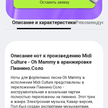
Легкие аккорды (простые песни)
Оставить заявку
Аккорды со словами (вокал)
Поп
BEARWOLF
Мари Краймбрери
Описание и характеристики
Рекомендуем
Комната культуры
XOLIDAYBOY
Сергей Лазарев
Ёлка
МОТ
Клава Кока
Zoloto
Описание нот к произведению Midi
Монеточка
Culture - Oh Mammy в аранжировке
Пицца
Звери
Пианино.Соло
Анжелика Варум
Алексей Чумаков
Ноты для фортепиано песни Oh Mammy в
Леонид Агутин
исполнении Midi Culture представлены в
Саундтрек
переложении Пианино.Соло -
Тематические
инструментальная и вокальная партии
Из фильмов
полностью переложены на пианино. Этот трек
Аватар: Путь воды
в жанре Электронная музыка, Кавер-версия,
Титаник
Поп был создан экспертами-музыкантами,
Гарри Поттер