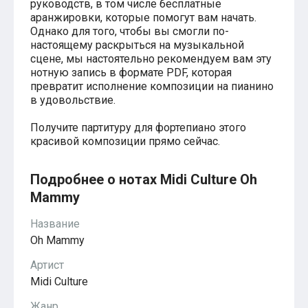
руководств, в том числе бесплатные
Красавица и чудовище
аранжировки, которые помогут вам начать.
из мультфильмов Disney
Моана (Disney)
Однако для того, чтобы вы смогли по-
Ноты из аниме
настоящему раскрыться на музыкальной
Вверх
сцене, мы настоятельно рекомендуем вам эту
Ходячий замок Хаула
нотную запись в формате PDF, которая
Для обучения
превратит исполнение композиции на пианино
1-ой класс обучения
в удовольствие.
2-ий класс обучения
Для детского сада
Получите партитуру для фортепиано этого
Ноты для младшей группы
красивой композиции прямо сейчас.
Ноты для средней группы
Ноты для старшей группы
Духовная музыка
Подробнее о нотах Midi Culture Oh
Пасхальные ноты
Mammy
Христианская музыка
Госпел
Название
из компьютерных игр
The Legend Of Zelda
Oh Mammy
Friday Night Funkin’
Артист
Super Mario Bros.
для различных игр
Midi Culture
Minecraft
Five Nights at Freddy’s
Жанр