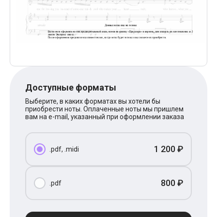
Поп
XOLIDAYBOY
Ваня Дмитриенко
Анна Герман
Полина Гагарина
Монеточка
Ласковый Май
HammAli
HammAli & Navai
BTS
Доступные форматы
Тату
Выберите, в каких форматах вы хотели бы
Billie Eilish
приобрести ноты. Оплаченные ноты мы пришлем
Макс Корж
вам на e-mail, указанный при оформлении заказа
Алена Швец
Michael Jackson
Modern Talking
1 200 ₽
Руки Вверх
.pdf, .midi
Тима Белорусских
BEARWOLF
Севара
800 ₽
.pdf
Zivert
Олег Газманов
Юрий Шатунов
Мария Чайковская