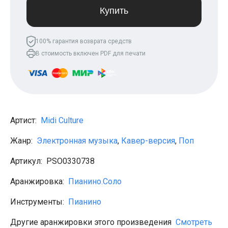
Леонид Агутин
Купить
МакSим
Клава Кока
Владимир Пресняков
100% гарантия возврата средств
Мари Краймбрери
В стоимость включен PDF для печати
Лариса Долина
Саундтреки
Гитара
Аккорды для начинающих
Рок
Виктор Цой (Кино)
Сектор газа
Артист:
Midi Culture
Король и шут
Алёна Швец
Жанр:
Электронная музыка
,
Кавер-версия
,
Поп
ДДТ
Земфира
Артикул:
PSO0330738
Сплин
Наутилус Помпилиус
Агата Кристи
Аранжировка:
Пианино.Соло
Владимир Высоцкий
Чиж
Инструменты:
Пианино
Гражданская оборона
KSB
Другие аранжировки этого произведения
Смотреть