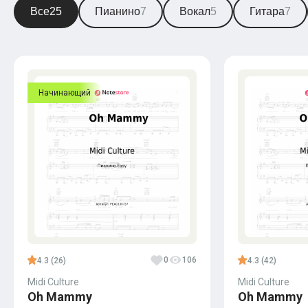
Все
25
Пианино
7
Вокал
5
Гитара
7
Начинающий
0
106
4.3 (26)
4.3 (42)
Midi Culture
Midi Culture
Oh Mammy
Oh Mammy