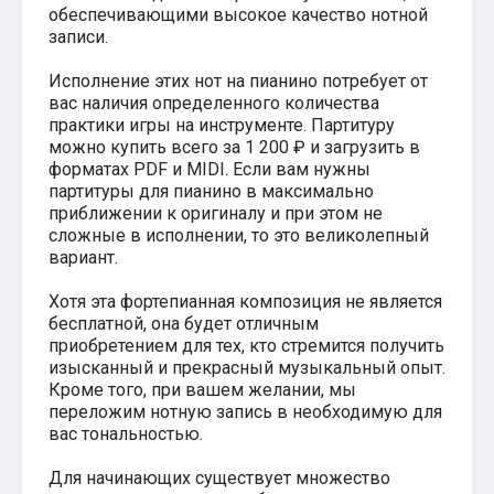
обеспечивающими высокое качество нотной
Хатико
записи.
Реквием по мечте
Пираты Карибского моря
Исполнение этих нот на пианино потребует от
Сумерки
вас наличия определенного количества
Величайший шоумен
Звездные войны
практики игры на инструменте. Партитуру
Ла ла Ленд
можно купить всего за 1 200 ₽ и загрузить в
Ромео и Джульетта (1968)
форматах PDF и MIDI. Если вам нужны
Бумер
партитуры для пианино в максимально
Аладдин (2019)
приближении к оригиналу и при этом не
Король лев (2019)
сложные в исполнении, то это великолепный
Брат
вариант.
Брат-2
Властелин колец: Братство Кольца
Хотя эта фортепианная композиция не является
Гордость и предубеждение
бесплатной, она будет отличным
Классическая музыка
приобретением для тех, кто стремится получить
Времена года - Вивальди
изысканный и прекрасный музыкальный опыт.
Времена года - Чайковский
Кроме того, при вашем желании, мы
Сонаты Бетховена
переложим нотную запись в необходимую для
Ноты для вальса
вас тональностью.
Из мультфильмов
Король лев
Для начинающих существует множество
Холодное сердце