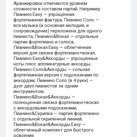
Аранжировки отличаются уровнем
сложности и составом партий. Например:
Пианино.Easy — упрощённая
фортепианная фактура; Пианино.Соло —
вся музыка (и основная мелодия, и
сопровождение) переложена для одного
пианиста; Пианино&Вокал — отдельные
партии фортепиано и голоса;
Пианино&Вокал.Easy — облегчённая
версия для связки фортепиано+вокал;
Пианино.Easy&Аккорды — упрощённые
ноты плюс аппликатурные аккорды;
Пианино.Соло&Аккорды — сольная
фортепианная версия с подсказками по
аккордам; Пианино.Соло (в 4 руки) —
дуэт двух пианистов за одним
инструментом;
Пианино&Вокал&Аккорды —
полноценная связка фортепиано+вокал
с аккордовыми подсказками;
Пианино&Скрипка — партия фортепиано
с отдельной скрипичной линией;
Пианино&Вокал&Аккорды.Easy —
облегчённый комплект для быстрого
освоения.