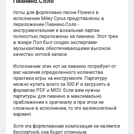
Пианино.Соло
Хатико
Реквием по мечте
Ноты для фортепиано песни Flowers в
Пираты Карибского моря
исполнении Miley Cyrus представлены в
Сумерки
переложении Пианино.Соло -
Величайший шоумен
инструментальная и вокальная партии
Звездные войны
полностью переложены на пианино. Этот трек
Ла ла Ленд
в жанре Поп был создан экспертами-
Ромео и Джульетта (1968)
музыкантами, обеспечивающими высокое
Бумер
качество нотной записи.
Аладдин (2019)
Король лев (2019)
Исполнение этих нот на пианино потребует от
Брат
вас наличия определенного количества
Брат-2
практики игры на инструменте. Партитуру
Властелин колец: Братство Кольца
можно купить всего за 500 ₽ и загрузить в
Гордость и предубеждение
форматах PDF и MIDI. Если вам нужны
Классическая музыка
партитуры для пианино в максимально
Времена года - Вивальди
Времена года - Чайковский
приближении к оригиналу и при этом не
Сонаты Бетховена
сложные в исполнении, то это великолепный
Ноты для вальса
вариант.
Из мультфильмов
Король лев
Хотя эта фортепианная композиция не является
Холодное сердце
бесплатной, она будет отличным