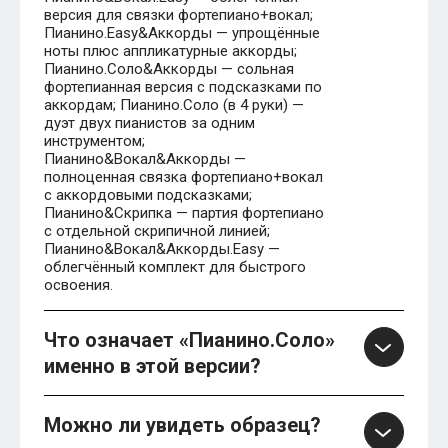
версия для связки фортепиано+вокал;
Пианино.Easy&Аккорды — упрощённые
ноты плюс аппликатурные аккорды;
Пианино.Соло&Аккорды — сольная
фортепианная версия с подсказками по
аккордам; Пианино.Соло (в 4 руки) —
дуэт двух пианистов за одним
инструментом;
Пианино&Вокал&Аккорды —
полноценная связка фортепиано+вокал
с аккордовыми подсказками;
Пианино&Скрипка — партия фортепиано
с отдельной скрипичной линией;
Пианино&Вокал&Аккорды.Easy —
облегчённый комплект для быстрого
освоения.
Что означает «Пианино.Соло»
именно в этой версии?
Можно ли увидеть образец?