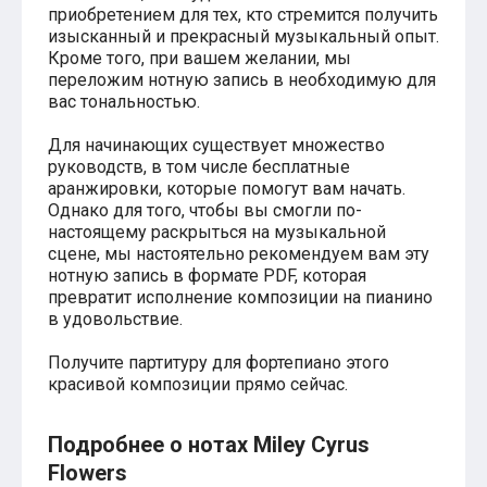
Красавица и чудовище
приобретением для тех, кто стремится получить
из мультфильмов Disney
изысканный и прекрасный музыкальный опыт.
Моана (Disney)
Кроме того, при вашем желании, мы
Ноты из аниме
переложим нотную запись в необходимую для
Вверх
вас тональностью.
Ходячий замок Хаула
Для обучения
Для начинающих существует множество
1-ой класс обучения
руководств, в том числе бесплатные
2-ий класс обучения
аранжировки, которые помогут вам начать.
Для детского сада
Однако для того, чтобы вы смогли по-
Ноты для младшей группы
настоящему раскрыться на музыкальной
Ноты для средней группы
сцене, мы настоятельно рекомендуем вам эту
Ноты для старшей группы
нотную запись в формате PDF, которая
Духовная музыка
Пасхальные ноты
превратит исполнение композиции на пианино
Христианская музыка
в удовольствие.
Госпел
из компьютерных игр
Получите партитуру для фортепиано этого
The Legend Of Zelda
красивой композиции прямо сейчас.
Friday Night Funkin’
Super Mario Bros.
для различных игр
Подробнее о нотах Miley Cyrus
Minecraft
Flowers
Five Nights at Freddy’s