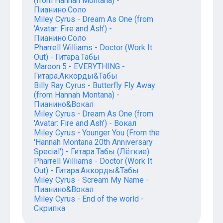
(from Hannah Montana) -
Пианино.Соло
Miley Cyrus - Dream As One (from
'Avatar: Fire and Ash') -
Пианино.Соло
Pharrell Williams - Doctor (Work It
Out) - Гитара.Табы
Maroon 5 - EVERYTHING -
Гитара.Аккорды&Табы
Billy Ray Cyrus - Butterfly Fly Away
(from Hannah Montana) -
Пианино&Вокал
Miley Cyrus - Dream As One (from
'Avatar: Fire and Ash') - Вокал
Miley Cyrus - Younger You (From the
'Hannah Montana 20th Anniversary
Special') - Гитара.Табы (Лёгкие)
Pharrell Williams - Doctor (Work It
Out) - Гитара.Аккорды&Табы
Miley Cyrus - Scream My Name -
Пианино&Вокал
Miley Cyrus - End of the world -
Скрипка