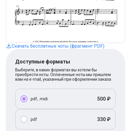
Поп
XOLIDAYBOY
Ваня Дмитриенко
Анна Герман
Полина Гагарина
Монеточка
Ласковый Май
HammAli
Скачать бесплатные ноты (фрагмент PDF)
HammAli & Navai
BTS
Тату
Доступные форматы
Billie Eilish
Макс Корж
Выберите, в каких форматах вы хотели бы
Алена Швец
приобрести ноты. Оплаченные ноты мы пришлем
Michael Jackson
вам на e-mail, указанный при оформлении заказа
Modern Talking
Руки Вверх
Тима Белорусских
500 ₽
.pdf, .midi
BEARWOLF
Севара
Zivert
Олег Газманов
330 ₽
.pdf
Юрий Шатунов
Мария Чайковская