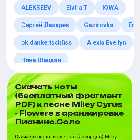
ALEKSEEV
Elvira T
IOWA
Сергей Лазарев
Gazirovka
Его
ok.danke.tschüss
Alexia Evellyn
Нина Шацкая
Скачать ноты
(бесплатный фрагмент
PDF) к песне Miley Cyrus
- Flowers в аранжировке
Пианино.Соло
Скачайте первый лист нот (аккордов)
Miley