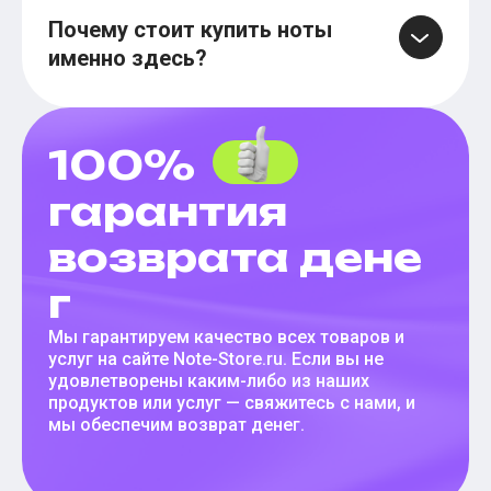
Почему стоит купить ноты
именно здесь?
100%
гарантия
возврата дене
г
Мы гарантируем качество всех товаров и
услуг на сайте Note-Store.ru. Если вы не
удовлетворены каким-либо из наших
продуктов или услуг — свяжитесь с нами, и
мы обеспечим возврат денег.