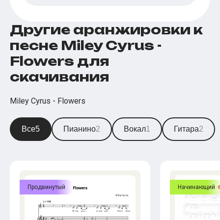
Другие аранжировки к
песне Miley Cyrus -
Flowers для
скачивания
Miley Cyrus - Flowers
Все
5
Пианино
2
Вокал
1
Гитара
2
Продвинутый
Начинающий