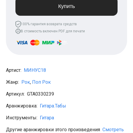
Леонид Агутин
Купить
МакSим
Клава Кока
Владимир Пресняков
100% гарантия возврата средств
Мари Краймбрери
В стоимость включен PDF для печати
Лариса Долина
Саундтреки
Гитара
Аккорды для начинающих
Рок
Виктор Цой (Кино)
Сектор газа
Артист:
МИНУС18
Король и шут
Алёна Швец
Жанр:
Рок
,
Поп Рок
ДДТ
Земфира
Артикул:
GTA0330239
Сплин
Наутилус Помпилиус
Агата Кристи
Аранжировка:
Гитара.Табы
Владимир Высоцкий
Чиж
Инструменты:
Гитара
Гражданская оборона
KSB
Другие аранжировки этого произведения
Смотреть