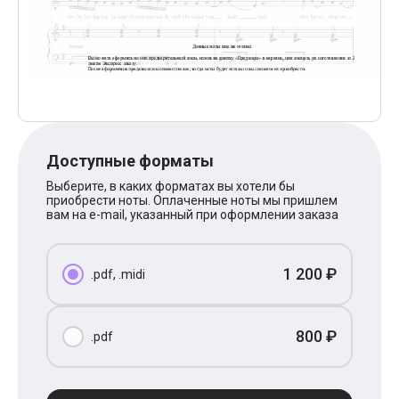
Поп
XOLIDAYBOY
Ваня Дмитриенко
Анна Герман
Полина Гагарина
Монеточка
Ласковый Май
HammAli
HammAli & Navai
BTS
Доступные форматы
Тату
Выберите, в каких форматах вы хотели бы
Billie Eilish
приобрести ноты. Оплаченные ноты мы пришлем
Макс Корж
вам на e-mail, указанный при оформлении заказа
Алена Швец
Michael Jackson
Modern Talking
1 200 ₽
Руки Вверх
.pdf, .midi
Тима Белорусских
BEARWOLF
Севара
800 ₽
.pdf
Zivert
Олег Газманов
Юрий Шатунов
Мария Чайковская