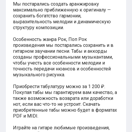
Мы постарались создать аранжировку
Хатико
максимально приближенную к оригиналу —
Реквием по мечте
сохранить богатство гармонии,
Пираты Карибского моря
выразительность мелодии и динамическую
Сумерки
структуру композиции.
Величайший шоумен
Звездные войны
Ла ла Ленд
Особенность жанра Рок, Поп Рок
Ромео и Джульетта (1968)
произведения мы постарались сохранить и в
Бумер
гитарном звучании песни. Табы и аккорды
Аладдин (2019)
созданы профессиональными музыкантами,
Король лев (2019)
чтобы учесть все особенности мелодии и
Брат
точность передачи нюансов и особенностей
Брат-2
музыкального рисунка.
Властелин колец: Братство Кольца
Гордость и предубеждение
Приобрести табулатуру можно за 1 200 ₽.
Классическая музыка
Покупая табы мы гарантируем вам качество, а
Времена года - Вивальди
также возможность возврата или доработки
Времена года - Чайковский
нот, если вас что-то не устроит. Скачать
Сонаты Бетховена
приобретенные табы можно будет в форматах
Ноты для вальса
PDF и MIDI.
Из мультфильмов
Король лев
Играйте на гитаре любимые произведения,
Холодное сердце