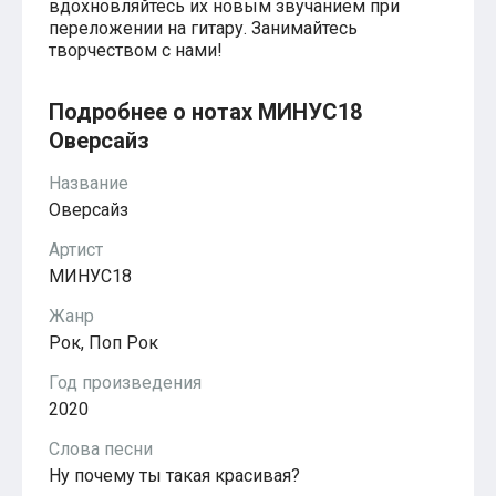
вдохновляйтесь их новым звучанием при
Красавица и чудовище
переложении на гитару. Занимайтесь
из мультфильмов Disney
Моана (Disney)
творчеством с нами!
Ноты из аниме
Вверх
Подробнее о нотах МИНУС18
Ходячий замок Хаула
Для обучения
Оверсайз
1-ой класс обучения
2-ий класс обучения
Название
Для детского сада
Оверсайз
Ноты для младшей группы
Ноты для средней группы
Артист
Ноты для старшей группы
МИНУС18
Духовная музыка
Пасхальные ноты
Жанр
Христианская музыка
Рок, Поп Рок
Госпел
из компьютерных игр
Год произведения
The Legend Of Zelda
Friday Night Funkin’
2020
Super Mario Bros.
Слова песни
для различных игр
Minecraft
Ну почему ты такая красивая?
Five Nights at Freddy’s