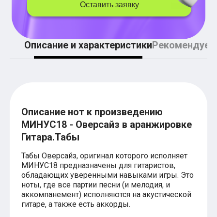
Легкие аккорды (простые песни)
Оставить заявку
Аккорды со словами (вокал)
Поп
BEARWOLF
Мари Краймбрери
Описание и характеристики
Рекомендуем
Комната культуры
XOLIDAYBOY
Сергей Лазарев
Ёлка
МОТ
Клава Кока
Zoloto
Описание нот к произведению
Монеточка
МИНУС18 - Оверсайз в аранжировке
Пицца
Звери
Гитара.Табы
Анжелика Варум
Алексей Чумаков
Табы Оверсайз, оригинал которого исполняет
Леонид Агутин
МИНУС18 предназначены для гитаристов,
Саундтрек
обладающих уверенными навыками игры. Это
Тематические
ноты, где все партии песни (и мелодия, и
Из фильмов
аккомпанемент) исполняются на акустической
Аватар: Путь воды
гитаре, а также есть аккорды.
Титаник
Гарри Поттер