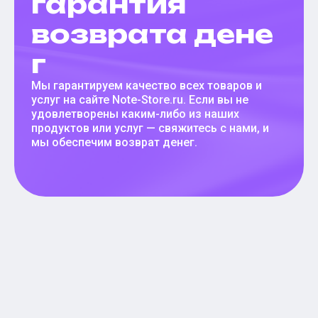
гарантия
возврата дене
г
Мы гарантируем качество всех товаров и
услуг на сайте Note-Store.ru. Если вы не
удовлетворены каким-либо из наших
продуктов или услуг — свяжитесь с нами, и
мы обеспечим возврат денег.