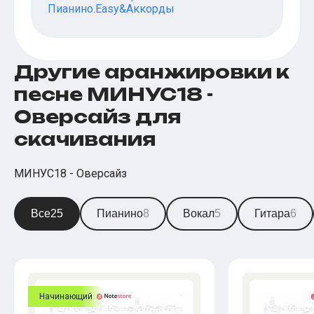
Пианино.Easy&Аккорды
Другие аранжировки к
песне МИНУС18 -
Оверсайз для
скачивания
МИНУС18 - Оверсайз
Все
25
Пианино
8
Вокал
5
Гитара
6
Начинающий