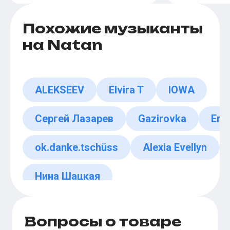
Похожие музыканты
на Natan
ALEKSEEV
Elvira T
IOWA
Сергей Лазарев
Gazirovka
Его
ok.danke.tschüss
Alexia Evellyn
Нина Шацкая
Вопросы о товаре