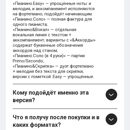
«Пианино.Easy» — упрощённые ноты: и
мелодия, и аккомпанемент исполняются
на фортепиано; подойдёт начинающим.
«Пианино.Соло» — полная фактура для
одного пианиста;
«Пианино&Вокал» — отдельная
вокальная линия с текстом +
аккомпанемент; варианты с «&Аккорды»
содержат буквенные обозначения
аккордов над станом;
«Пианино.Соло (в 4 руки)» — партии
Primo/Secondo;
«Пианино&Скрипка» — дуэт фортепиано
+ мелодия без текста для скрипки;
версии с пометкой .Easy — упрощённые.
Кому подойдёт именно эта
версия?
Что я получу после покупки и в
каких форматах?