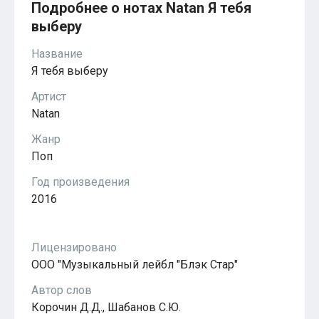
Красавица и чудовище
Подробнее о нотах Natan Я тебя
из мультфильмов Disney
выберу
Моана (Disney)
Ноты из аниме
Название
Вверх
Я тебя выберу
Ходячий замок Хаула
Для обучения
Артист
1-ой класс обучения
2-ий класс обучения
Natan
Для детского сада
Жанр
Ноты для младшей группы
Ноты для средней группы
Поп
Ноты для старшей группы
Духовная музыка
Год произведения
Пасхальные ноты
2016
Христианская музыка
Госпел
из компьютерных игр
Лицензировано
The Legend Of Zelda
Friday Night Funkin’
ООО "Музыкальный лейбл "Блэк Стар"
Super Mario Bros.
для различных игр
Автор слов
Minecraft
Корочин Д.Д., Шабанов С.Ю.
Five Nights at Freddy’s