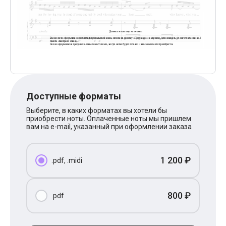
Поп
XOLIDAYBOY
Ваня Дмитриенко
Анна Герман
Полина Гагарина
Монеточка
Ласковый Май
HammAli
HammAli & Navai
BTS
Доступные форматы
Тату
Billie Eilish
Выберите, в каких форматах вы хотели бы
Макс Корж
приобрести ноты. Оплаченные ноты мы пришлем
Алена Швец
вам на e-mail, указанный при оформлении заказа
Michael Jackson
Modern Talking
Руки Вверх
1 200 ₽
.pdf, .midi
Тима Белорусских
BEARWOLF
Севара
Zivert
800 ₽
.pdf
Олег Газманов
Юрий Шатунов
Мария Чайковская