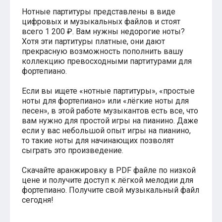
Хатико
Нотные партитуры представлены в виде
Реквием по мечте
цифровых и музыкальных файлов и стоят
Пираты Карибского моря
всего 1 200 ₽. Вам нужны недорогие ноты?
Сумерки
Хотя эти партитуры платные, они дают
Величайший шоумен
прекрасную возможность пополнить вашу
Звездные войны
коллекцию превосходными партитурами для
Ла ла Ленд
фортепиано.
Ромео и Джульетта (1968)
Бумер
Если вы ищете «нотные партитуры», «простые
Аладдин (2019)
ноты для фортепиано» или «лёгкие ноты для
Король лев (2019)
песен», в этой работе музыкантов есть все, что
Брат
вам нужно для простой игры на пианино. Даже
Брат-2
если у вас небольшой опыт игры на пианино,
Властелин колец: Братство Кольца
то такие ноты для начинающих позволят
Гордость и предубеждение
Классическая музыка
сыграть это произведение.
Времена года - Вивальди
Времена года - Чайковский
Скачайте аранжировку в PDF файле по низкой
Сонаты Бетховена
цене и получите доступ к лёгкой мелодии для
Ноты для вальса
фортепиано. Получите свой музыкальный файл
Из мультфильмов
сегодня!
Король лев
Холодное сердце