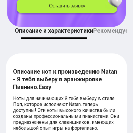
Легкие аккорды (простые песни)
Оставить заявку
Аккорды со словами (вокал)
Поп
BEARWOLF
Мари Краймбрери
Описание и характеристики
Рекомендуем
Комната культуры
XOLIDAYBOY
Сергей Лазарев
Ёлка
МОТ
Клава Кока
Zoloto
Монеточка
Описание нот к произведению Natan
Пицца
- Я тебя выберу в аранжировке
Звери
Пианино.Easy
Анжелика Варум
Алексей Чумаков
Ноты для начинающих Я тебя выберу в стиле
Леонид Агутин
Поп, которое исполняют Natan, теперь
Саундтрек
Тематические
доступны! Эти ноты высокого качества были
Из фильмов
созданы профессиональными пианистами. Они
Аватар: Путь воды
предназначены для клавишников, имеющих
Титаник
небольшой опыт игры на фортепиано.
Гарри Поттер