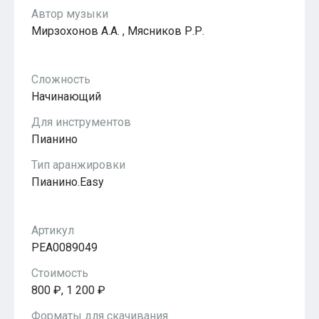
Популярное
Автор музыки
Бесплатные
Мирзохонов А.А. , Мясников Р.Р.
Сложность
Начинающий
Для инструментов
Пианино
Тип аранжировки
Пианино.Easy
Артикул
PEA0089049
Стоимость
800 ₽, 1 200 ₽
Форматы для скачивания