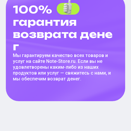
100%
гарантия
возврата дене
г
Мы гарантируем качество всех товаров и
услуг на сайте Note-Store.ru. Если вы не
удовлетворены каким-либо из наших
продуктов или услуг — свяжитесь с нами, и
мы обеспечим возврат денег.