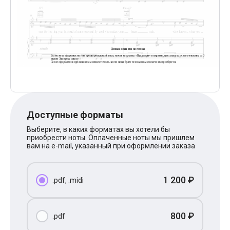
Поп
XOLIDAYBOY
Ваня Дмитриенко
Анна Герман
Полина Гагарина
Монеточка
Ласковый Май
HammAli
HammAli & Navai
BTS
Тату
Billie Eilish
Доступные форматы
Макс Корж
Алена Швец
Выберите, в каких форматах вы хотели бы
приобрести ноты. Оплаченные ноты мы пришлем
Michael Jackson
вам на e-mail, указанный при оформлении заказа
Modern Talking
Руки Вверх
Тима Белорусских
BEARWOLF
1 200 ₽
.pdf, .midi
Севара
Zivert
Олег Газманов
800 ₽
.pdf
Юрий Шатунов
Мария Чайковская