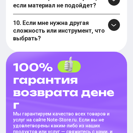
если материал не подойдет?
10. Если мне нужна другая
сложность или инструмент, что
выбрать?
100%
гарантия
возврата дене
г
Мы гарантируем качество всех товаров и
услуг на сайте Note-Store.ru. Если вы не
удовлетворены каким-либо из наших
продуктов или услуг — свяжитесь с нами, и