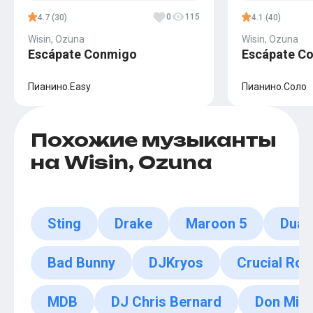
0
115
4.7 (30)
4.1 (40)
Wisin, Ozuna
Wisin, Ozuna
Escápate Conmigo
Escápate C
Пианино.Easy
Пианино.Соло
Похожие музыканты
на Wisin, Ozuna
Sting
Drake
Maroon 5
Dua 
Bad Bunny
DJKryos
Crucial Rob
MDB
DJ Chris Bernard
Don Migu