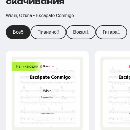
скачивания
Wisin, Ozuna - Escápate Conmigo
Все
5
Пианино
3
Вокал
1
Гитара
1
Начинающий