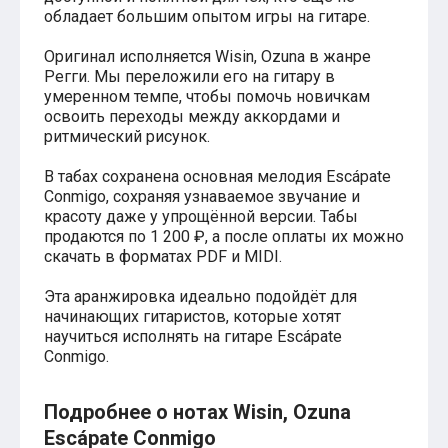
обладает большим опытом игры на гитаре.
Хатико
Реквием по мечте
Пираты Карибского моря
Оригинал исполняется Wisin, Ozuna в жанре
Сумерки
Регги. Мы переложили его на гитару в
Величайший шоумен
умеренном темпе, чтобы помочь новичкам
Звездные войны
освоить переходы между аккордами и
Ла ла Ленд
ритмический рисунок.
Ромео и Джульетта (1968)
Бумер
В табах сохранена основная мелодия Escápate
Аладдин (2019)
Conmigo, сохраняя узнаваемое звучание и
Король лев (2019)
красоту даже у упрощённой версии. Табы
Брат
продаются по 1 200 ₽, а после оплаты их можно
Брат-2
скачать в форматах PDF и MIDI.
Властелин колец: Братство Кольца
Гордость и предубеждение
Эта аранжировка идеально подойдёт для
Классическая музыка
начинающих гитаристов, которые хотят
Времена года - Вивальди
научиться исполнять на гитаре Escápate
Времена года - Чайковский
Conmigo.
Сонаты Бетховена
Ноты для вальса
Из мультфильмов
Подробнее о нотах Wisin, Ozuna
Король лев
Escápate Conmigo
Холодное сердце