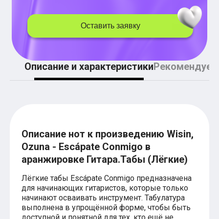
Легкие аккорды (простые песни)
Аккорды со словами (вокал)
Поп
Оставить заявку
BEARWOLF
Мари Краймбрери
Комната культуры
XOLIDAYBOY
Описание и характеристики
Рекомендуем
Сергей Лазарев
Ёлка
МОТ
Клава Кока
Zoloto
Монеточка
Пицца
Описание нот к произведению Wisin,
Звери
Анжелика Варум
Ozuna - Escápate Conmigo в
Алексей Чумаков
аранжировке Гитара.Табы (Лёгкие)
Леонид Агутин
Саундтрек
Лёгкие табы Escápate Conmigo предназначена
Тематические
для начинающих гитаристов, которые только
Из фильмов
начинают осваивать инструмент. Табулатура
Аватар: Путь воды
выполнена в упрощённой форме, чтобы быть
Титаник
доступной и понятной для тех, кто ещё не
Гарри Поттер