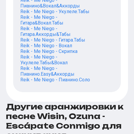
Reik - Me Niego -
Пианино&Вокал&Аккорды
Reik - Me Niego - Укулеле.Табы
Reik - Me Niego -
Гитара&Вокал.Табы
Reik - Me Niego -
Гитара.Аккорды&Табы
Reik - Me Niego - Гитара.Табы
Reik - Me Niego - Вокал
Reik - Me Niego - Скрипка
Reik - Me Niego -
Укулеле.Табы&Вокал
Reik - Me Niego -
Пианино.Easy&Аккорды
Reik - Me Niego - Пианино.Соло
Другие аранжировки к
песне Wisin, Ozuna -
Escápate Conmigo для