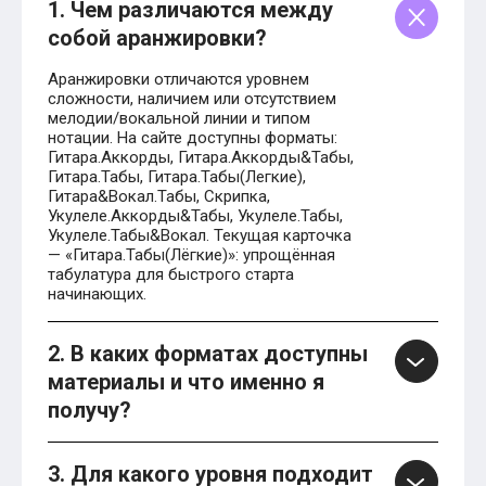
1. Чем различаются между
собой аранжировки?
Аранжировки отличаются уровнем
сложности, наличием или отсутствием
мелодии/вокальной линии и типом
нотации. На сайте доступны форматы:
Гитара.Аккорды, Гитара.Аккорды&Табы,
Гитара.Табы, Гитара.Табы(Легкие),
Гитара&Вокал.Табы, Скрипка,
Укулеле.Аккорды&Табы, Укулеле.Табы,
Укулеле.Табы&Вокал. Текущая карточка
— «Гитара.Табы(Лёгкие)»: упрощённая
табулатура для быстрого старта
начинающих.
2. В каких форматах доступны
материалы и что именно я
получу?
3. Для какого уровня подходит