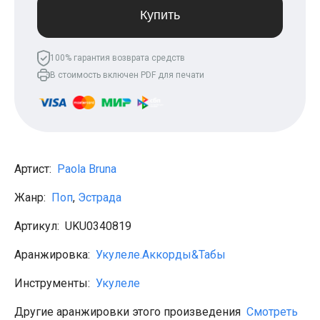
Леонид Агутин
Купить
МакSим
Клава Кока
Владимир Пресняков
100% гарантия возврата средств
Мари Краймбрери
В стоимость включен PDF для печати
Лариса Долина
Саундтреки
Гитара
Аккорды для начинающих
Рок
Виктор Цой (Кино)
Сектор газа
Артист:
Paola Bruna
Король и шут
Алёна Швец
Жанр:
Поп
,
Эстрада
ДДТ
Земфира
Артикул:
UKU0340819
Сплин
Наутилус Помпилиус
Агата Кристи
Аранжировка:
Укулеле.Аккорды&Табы
Владимир Высоцкий
Чиж
Инструменты:
Укулеле
Гражданская оборона
KSB
Другие аранжировки этого произведения
Смотреть