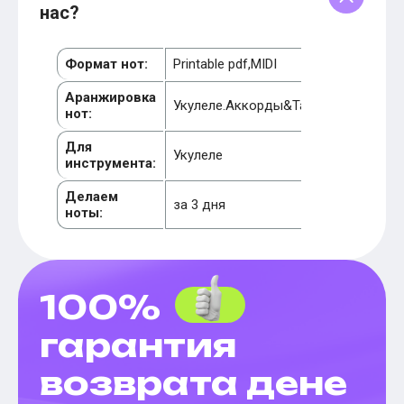
нас?
Формат нот:
Printable pdf,MIDI
Аранжировка
Укулеле.Аккорды&Табы
нот:
Для
Укулеле
инструмента:
Делаем
за 3 дня
ноты:
100%
гарантия
возврата дене