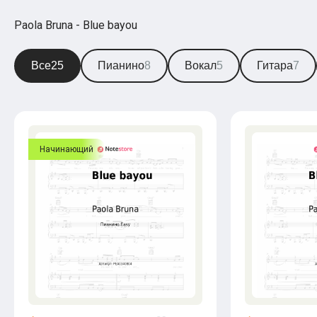
Paola Bruna - Blue bayou
Все
25
Пианино
8
Вокал
5
Гитара
7
Начинающий