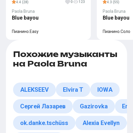
0
123
4.4 (28)
4.3 (55)
Paola Bruna
Paola Bruna
Blue bayou
Blue bayou
Пианино.Easy
Пианино.Соло
Похожие музыканты
на Paola Bruna
ALEKSEEV
Elvira T
IOWA
Сергей Лазарев
Gazirovka
Его
ok.danke.tschüss
Alexia Evellyn