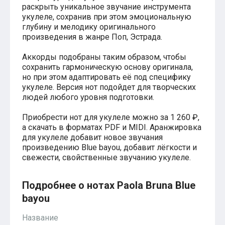
раскрыть уникальное звучание инструмента
Хатико
укулеле, сохранив при этом эмоциональную
Реквием по мечте
глубину и мелодику оригинального
Пираты Карибского моря
произведения в жанре Поп, Эстрада.
Сумерки
Величайший шоумен
Звездные войны
Аккорды подобраны таким образом, чтобы
Ла ла Ленд
сохранить гармоническую основу оригинала,
Ромео и Джульетта (1968)
но при этом адаптировать её под специфику
Бумер
укулеле. Версия нот подойдет для творческих
Аладдин (2019)
людей любого уровня подготовки.
Король лев (2019)
Брат
Приобрести нот для укулеле можно за 1 260 ₽,
Брат-2
а скачать в форматах PDF и MIDI. Аранжировка
Властелин колец: Братство Кольца
для укулеле добавит новое звучания
Гордость и предубеждение
произведению Blue bayou, добавит лёгкости и
Классическая музыка
свежести, свойственные звучанию укулеле.
Времена года - Вивальди
Времена года - Чайковский
Сонаты Бетховена
Подробнее о нотах Paola Bruna Blue
Ноты для вальса
bayou
Из мультфильмов
Король лев
Название
Холодное сердце