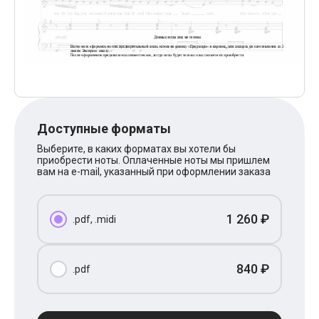
Поп
XOLIDAYBOY
Ваня Дмитриенко
Анна Герман
Полина Гагарина
Монеточка
Ласковый Май
HammAli
HammAli & Navai
BTS
Доступные форматы
Тату
Выберите, в каких форматах вы хотели бы
Billie Eilish
приобрести ноты. Оплаченные ноты мы пришлем
Макс Корж
вам на e-mail, указанный при оформлении заказа
Алена Швец
Michael Jackson
Modern Talking
1 260 ₽
Руки Вверх
.pdf, .midi
Тима Белорусских
BEARWOLF
Севара
840 ₽
.pdf
Zivert
Олег Газманов
Юрий Шатунов
Мария Чайковская