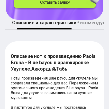
Легкие аккорды (простые песни)
Оставить заявку
Аккорды со словами (вокал)
Поп
BEARWOLF
Мари Краймбрери
Описание и характеристики
Рекомендуем
Комната культуры
XOLIDAYBOY
Сергей Лазарев
Ёлка
МОТ
Клава Кока
Zoloto
Описание нот к произведению Paola
Монеточка
Bruna - Blue bayou в аранжировке
Пицца
Звери
Укулеле.Аккорды&Табы
Анжелика Варум
Алексей Чумаков
Ноты произведения Blue bayou для укулеле мы
Леонид Агутин
создавали специально для вас. Переложением
Саундтрек
оригинального произведения Blue bayou - Paola
Тематические
Bruna для укулеле занимались наши лучшие
Из фильмов
музыканты.
Аватар: Путь воды
Титаник
В партитуре для укулеле мы постарались
Гарри Поттер