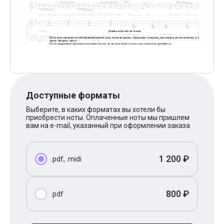
Поп
XOLIDAYBOY
Ваня Дмитриенко
Анна Герман
Полина Гагарина
Монеточка
Ласковый Май
HammAli
HammAli & Navai
BTS
Доступные форматы
Тату
Billie Eilish
Выберите, в каких форматах вы хотели бы
Макс Корж
приобрести ноты. Оплаченные ноты мы пришлем
Алена Швец
вам на e-mail, указанный при оформлении заказа
Michael Jackson
Modern Talking
Руки Вверх
1 200 ₽
.pdf, .midi
Тима Белорусских
BEARWOLF
Севара
Zivert
800 ₽
.pdf
Олег Газманов
Юрий Шатунов
Мария Чайковская