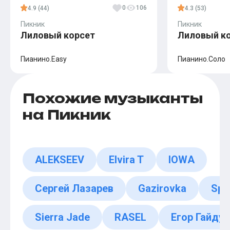
0
106
4.9 (44)
4.3 (53)
Пикник
Пикник
Лиловый корсет
Лиловый к
Пианино.Easy
Пианино.Соло
Похожие музыканты
на Пикник
ALEKSEEV
Elvira T
IOWA
Сергей Лазарев
Gazirovka
Spi
Sierra Jade
RASEL
Егор Гайдук