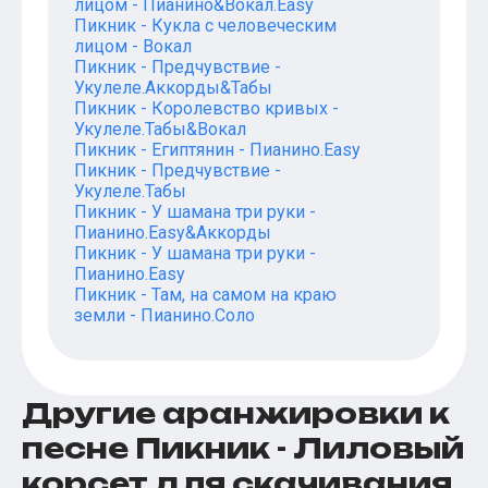
лицом - Пианино&Вокал.Easy
Пикник - Кукла с человеческим
лицом - Вокал
Пикник - Предчувствие -
Укулеле.Аккорды&Табы
Пикник - Королевство кривых -
Укулеле.Табы&Вокал
Пикник - Египтянин - Пианино.Easy
Пикник - Предчувствие -
Укулеле.Табы
Пикник - У шамана три руки -
Пианино.Easy&Аккорды
Пикник - У шамана три руки -
Пианино.Easy
Пикник - Там, на самом на краю
земли - Пианино.Соло
Другие аранжировки к
песне Пикник - Лиловый
корсет для скачивания