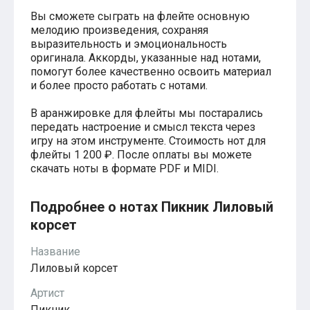
Хатико
Вы сможете сыграть на флейте основную
Реквием по мечте
мелодию произведения, сохраняя
Пираты Карибского моря
выразительность и эмоциональность
Сумерки
оригинала. Аккорды, указанные над нотами,
Величайший шоумен
помогут более качественно освоить материал
Звездные войны
и более просто работать с нотами.
Ла ла Ленд
Ромео и Джульетта (1968)
В аранжировке для флейты мы постарались
Бумер
передать настроение и смысл текста через
Аладдин (2019)
игру на этом инструменте. Стоимость нот для
Король лев (2019)
флейты 1 200 ₽. После оплаты вы можете
Брат
скачать ноты в формате PDF и MIDI.
Брат-2
Властелин колец: Братство Кольца
Гордость и предубеждение
Подробнее о нотах Пикник Лиловый
Классическая музыка
Времена года - Вивальди
корсет
Времена года - Чайковский
Сонаты Бетховена
Название
Ноты для вальса
Лиловый корсет
Из мультфильмов
Король лев
Артист
Холодное сердце
Пикник