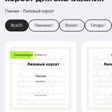
Пикник - Лиловый корсет
Все
25
Пианино
8
Вокал
5
Гитара
7
Начинающий