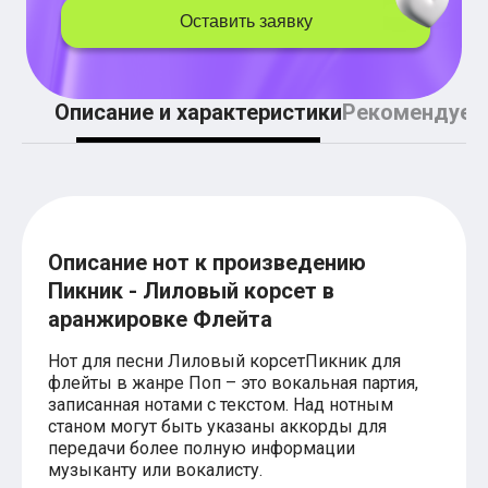
Легкие аккорды (простые песни)
Оставить заявку
Аккорды со словами (вокал)
Поп
BEARWOLF
Мари Краймбрери
Описание и характеристики
Рекомендуем
Комната культуры
XOLIDAYBOY
Сергей Лазарев
Ёлка
МОТ
Клава Кока
Zoloto
Монеточка
Описание нот к произведению
Пицца
Пикник - Лиловый корсет в
Звери
аранжировке Флейта
Анжелика Варум
Алексей Чумаков
Нот для песни Лиловый корсетПикник для
Леонид Агутин
флейты в жанре Поп – это вокальная партия,
Саундтрек
Тематические
записанная нотами с текстом. Над нотным
Из фильмов
станом могут быть указаны аккорды для
Аватар: Путь воды
передачи более полную информации
Титаник
музыканту или вокалисту.
Гарри Поттер