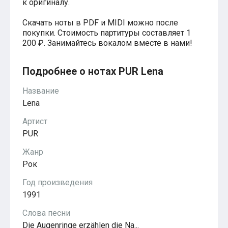
к оригиналу.
Хатико
Реквием по мечте
Скачать ноты в PDF и MIDI можно после
Пираты Карибского моря
покупки. Стоимость партитуры составляет 1
Сумерки
200 ₽. Занимайтесь вокалом вместе в нами!
Величайший шоумен
Звездные войны
Ла ла Ленд
Подробнее о нотах PUR Lena
Ромео и Джульетта (1968)
Бумер
Название
Аладдин (2019)
Lena
Король лев (2019)
Брат
Артист
Брат-2
PUR
Властелин колец: Братство Кольца
Гордость и предубеждение
Жанр
Классическая музыка
Времена года - Вивальди
Рок
Времена года - Чайковский
Год произведения
Сонаты Бетховена
Ноты для вальса
1991
Из мультфильмов
Король лев
Слова песни
Холодное сердце
Die Augenringe erzählen die Na...