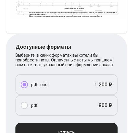
Поп
XOLIDAYBOY
Ваня Дмитриенко
Анна Герман
Полина Гагарина
Монеточка
Ласковый Май
HammAli
Доступные форматы
HammAli & Navai
BTS
Выберите, в каких форматах вы хотели бы
Тату
приобрести ноты. Оплаченные ноты мы пришлем
Billie Eilish
вам на e-mail, указанный при оформлении заказа
Макс Корж
Алена Швец
Michael Jackson
1 200 ₽
.pdf, .midi
Modern Talking
Руки Вверх
Тима Белорусских
BEARWOLF
800 ₽
.pdf
Севара
Zivert
Олег Газманов
Юрий Шатунов
Мария Чайковская
Купить