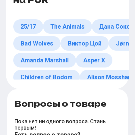
на PUR
25/17
The Animals
Дана Сокол
Bad Wolves
Виктор Цой
Jørn L
Amanda Marshall
Asper X
Children of Bodom
Alison Mosshart
Вопросы о товаре
Пока нет ни одного вопроса. Стань
первым!
Есть вопрос о товаре?