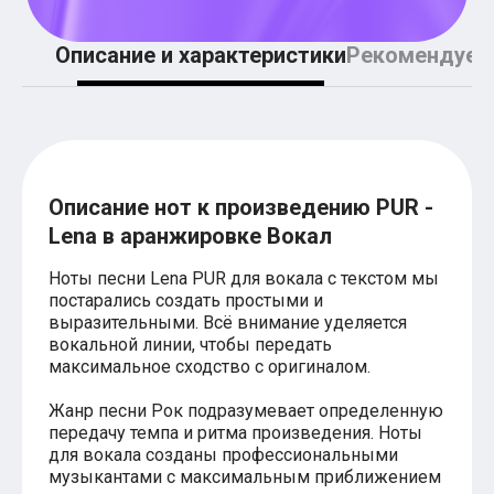
Легкие аккорды (простые песни)
Аккорды со словами (вокал)
Описание и характеристики
Рекомендуем
Поп
BEARWOLF
Мари Краймбрери
Комната культуры
XOLIDAYBOY
Сергей Лазарев
Ёлка
МОТ
Описание нот к произведению PUR -
Клава Кока
Lena в аранжировке Вокал
Zoloto
Монеточка
Ноты песни Lena PUR для вокала с текстом мы
Пицца
постарались создать простыми и
Звери
выразительными. Всё внимание уделяется
Анжелика Варум
вокальной линии, чтобы передать
Алексей Чумаков
максимальное сходство с оригиналом.
Леонид Агутин
Саундтрек
Тематические
Жанр песни Рок подразумевает определенную
Из фильмов
передачу темпа и ритма произведения. Ноты
Аватар: Путь воды
для вокала созданы профессиональными
Титаник
музыкантами с максимальным приближением
Гарри Поттер