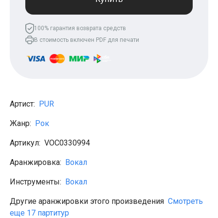
Леонид Агутин
МакSим
Клава Кока
100% гарантия возврата средств
Владимир Пресняков
В стоимость включен PDF для печати
Мари Краймбрери
Лариса Долина
Саундтреки
Гитара
Аккорды для начинающих
Рок
Виктор Цой (Кино)
Артист:
PUR
Сектор газа
Король и шут
Жанр:
Рок
Алёна Швец
ДДТ
Артикул:
VOC0330994
Земфира
Сплин
Аранжировка:
Вокал
Наутилус Помпилиус
Агата Кристи
Инструменты:
Вокал
Владимир Высоцкий
Чиж
Гражданская оборона
Другие аранжировки этого произведения
Смотреть
KSB
еще 17 партитур