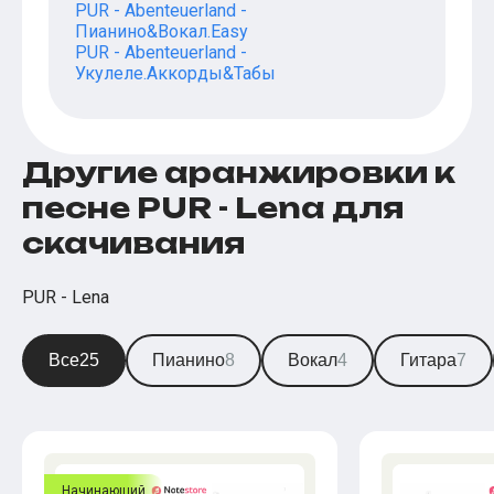
PUR - Abenteuerland -
Пианино&Вокал.Easy
PUR - Abenteuerland -
Укулеле.Аккорды&Табы
Другие аранжировки к
песне PUR - Lena для
скачивания
PUR - Lena
Все
25
Пианино
8
Вокал
4
Гитара
7
Начинающий