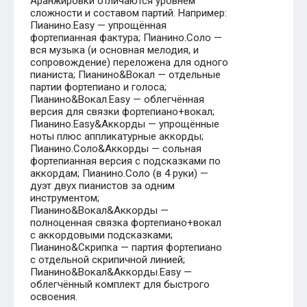
Аранжировки отличаются уровнем
сложности и составом партий. Например:
Пианино.Easy — упрощённая
фортепианная фактура; Пианино.Соло —
вся музыка (и основная мелодия, и
сопровождение) переложена для одного
пианиста; Пианино&Вокал — отдельные
партии фортепиано и голоса;
Пианино&Вокал.Easy — облегчённая
версия для связки фортепиано+вокал;
Пианино.Easy&Аккорды — упрощённые
ноты плюс аппликатурные аккорды;
Пианино.Соло&Аккорды — сольная
фортепианная версия с подсказками по
аккордам; Пианино.Соло (в 4 руки) —
дуэт двух пианистов за одним
инструментом;
Пианино&Вокал&Аккорды —
полноценная связка фортепиано+вокал
с аккордовыми подсказками;
Пианино&Скрипка — партия фортепиано
с отдельной скрипичной линией;
Пианино&Вокал&Аккорды.Easy —
облегчённый комплект для быстрого
освоения.