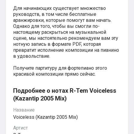
Красавица и чудовище
из мультфильмов Disney
Для начинающих существует множество
Моана (Disney)
руководств, в том числе бесплатные
Ноты из аниме
аранжировки, которые помогут вам начать.
Вверх
Однако для того, чтобы вы смогли по-
Ходячий замок Хаула
настоящему раскрыться на музыкальной
Для обучения
сцене, мы настоятельно рекомендуем вам эту
1-ой класс обучения
нотную запись в формате PDF, которая
2-ий класс обучения
превратит исполнение композиции на пианино
Для детского сада
в удовольствие.
Ноты для младшей группы
Ноты для средней группы
Получите партитуру для фортепиано этого
Ноты для старшей группы
красивой композиции прямо сейчас.
Духовная музыка
Пасхальные ноты
Христианская музыка
Подробнее о нотах R-Tem Voiceless
Госпел
(Kazantip 2005 Mix)
из компьютерных игр
The Legend Of Zelda
Название
Friday Night Funkin’
Super Mario Bros.
Voiceless (Kazantip 2005 Mix)
для различных игр
Minecraft
Артист
Five Nights at Freddy’s