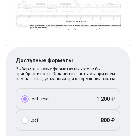
Поп
XOLIDAYBOY
Ваня Дмитриенко
Анна Герман
Полина Гагарина
Монеточка
Ласковый Май
HammAli
HammAli & Navai
BTS
Тату
Доступные форматы
Billie Eilish
Выберите, в каких форматах вы хотели бы
Макс Корж
приобрести ноты. Оплаченные ноты мы пришлем
Алена Швец
вам на e-mail, указанный при оформлении заказа
Michael Jackson
Modern Talking
Руки Вверх
1 200 ₽
.pdf, .midi
Тима Белорусских
BEARWOLF
Севара
Zivert
800 ₽
.pdf
Олег Газманов
Юрий Шатунов
Мария Чайковская