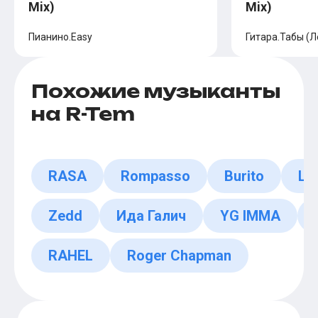
Mix)
Mix)
Пианино.Easy
Гитара.Табы (Л
Похожие музыканты
на R-Tem
RASA
Rompasso
Burito
Lui
Zedd
Ида Галич
YG IMMA
RAHEL
Roger Chapman