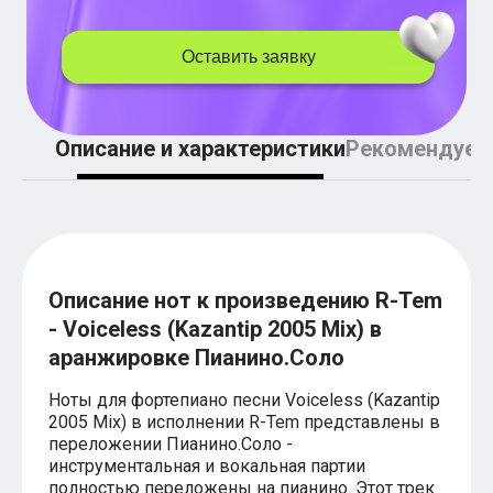
Легкие аккорды (простые песни)
Аккорды со словами (вокал)
Поп
Оставить заявку
BEARWOLF
Мари Краймбрери
Комната культуры
XOLIDAYBOY
Описание и характеристики
Рекомендуем
Сергей Лазарев
Ёлка
МОТ
Клава Кока
Zoloto
Монеточка
Пицца
Описание нот к произведению R-Tem
Звери
Анжелика Варум
- Voiceless (Kazantip 2005 Mix) в
Алексей Чумаков
аранжировке Пианино.Соло
Леонид Агутин
Саундтрек
Ноты для фортепиано песни Voiceless (Kazantip
Тематические
2005 Mix) в исполнении R-Tem представлены в
Из фильмов
переложении Пианино.Соло -
Аватар: Путь воды
инструментальная и вокальная партии
Титаник
полностью переложены на пианино. Этот трек
Гарри Поттер