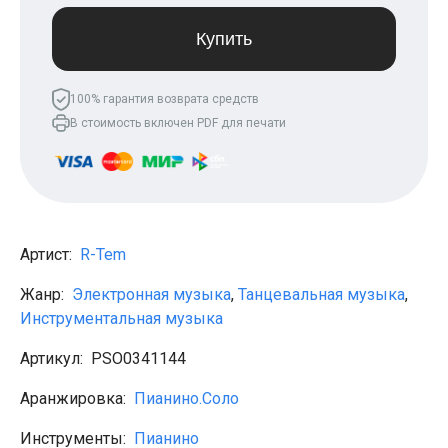
Леонид Агутин
МакSим
Купить
Клава Кока
Владимир Пресняков
Мари Краймбрери
100% гарантия возврата средств
Лариса Долина
В стоимость включен PDF для печати
Саундтреки
Гитара
Аккорды для начинающих
Рок
Виктор Цой (Кино)
Сектор газа
Король и шут
Артист:
R-Tem
Алёна Швец
ДДТ
Жанр:
Электронная музыка
,
Танцевальная музыка
,
Земфира
Сплин
Инструментальная музыка
Наутилус Помпилиус
Агата Кристи
Артикул:
PSO0341144
Владимир Высоцкий
Чиж
Аранжировка:
Пианино.Соло
Гражданская оборона
KSB
Инструменты:
Пианино