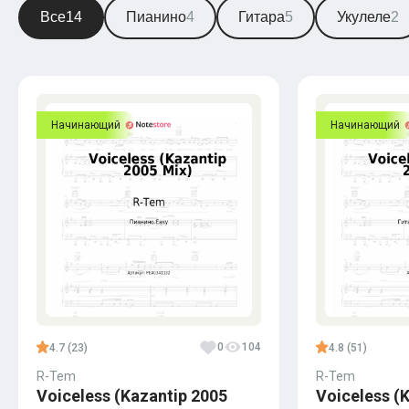
Все
14
Пианино
4
Гитара
5
Укулеле
2
Начинающий
Начинающий
0
104
4.7 (23)
4.8 (51)
R-Tem
R-Tem
Voiceless (Kazantip 2005
Voiceless (