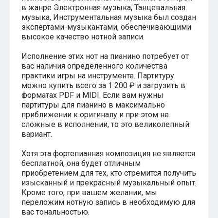
в жанре Электронная музыка, Танцевальная
Хатико
музыка, Инструментальная музыка был создан
Реквием по мечте
экспертами-музыкантами, обеспечивающими
Пираты Карибского моря
Сумерки
высокое качество нотной записи.
Величайший шоумен
Звездные войны
Исполнение этих нот на пианино потребует от
Ла ла Ленд
вас наличия определенного количества
Ромео и Джульетта (1968)
практики игры на инструменте. Партитуру
Бумер
можно купить всего за 1 200 ₽ и загрузить в
Аладдин (2019)
форматах PDF и MIDI. Если вам нужны
Король лев (2019)
партитуры для пианино в максимально
Брат
приближении к оригиналу и при этом не
Брат-2
сложные в исполнении, то это великолепный
Властелин колец: Братство Кольца
вариант.
Гордость и предубеждение
Классическая музыка
Хотя эта фортепианная композиция не является
Времена года - Вивальди
бесплатной, она будет отличным
Времена года - Чайковский
приобретением для тех, кто стремится получить
Сонаты Бетховена
изысканный и прекрасный музыкальный опыт.
Ноты для вальса
Кроме того, при вашем желании, мы
Из мультфильмов
переложим нотную запись в необходимую для
Король лев
вас тональностью.
Холодное сердце