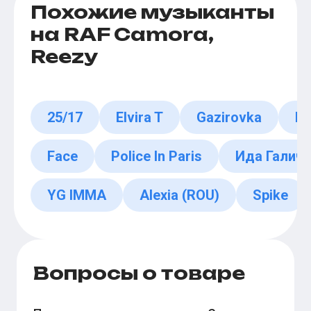
Похожие музыканты
на RAF Camora,
Reezy
25/17
Elvira T
Gazirovka
Fe
Face
Police In Paris
Ида Галич
YG IMMA
Alexia (ROU)
Spike
Вопросы о товаре