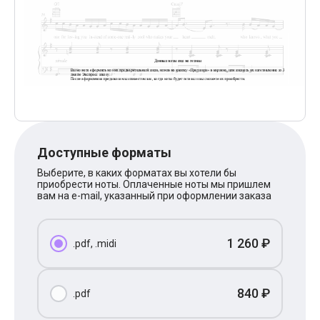
Поп
XOLIDAYBOY
Ваня Дмитриенко
Анна Герман
Полина Гагарина
Монеточка
Ласковый Май
HammAli
HammAli & Navai
BTS
Тату
Доступные форматы
Billie Eilish
Макс Корж
Выберите, в каких форматах вы хотели бы
Алена Швец
приобрести ноты. Оплаченные ноты мы пришлем
Michael Jackson
вам на e-mail, указанный при оформлении заказа
Modern Talking
Руки Вверх
Тима Белорусских
1 260 ₽
.pdf, .midi
BEARWOLF
Севара
Zivert
Олег Газманов
840 ₽
.pdf
Юрий Шатунов
Мария Чайковская