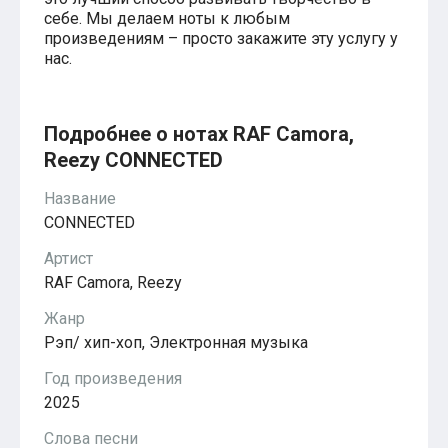
Красавица и чудовище
себе. Мы делаем ноты к любым
из мультфильмов Disney
произведениям – просто закажите эту услугу у
Моана (Disney)
нас.
Ноты из аниме
Вверх
Ходячий замок Хаула
Для обучения
Подробнее о нотах RAF Camora,
1-ой класс обучения
Reezy CONNECTED
2-ий класс обучения
Для детского сада
Ноты для младшей группы
Название
Ноты для средней группы
CONNECTED
Ноты для старшей группы
Духовная музыка
Артист
Пасхальные ноты
RAF Camora, Reezy
Христианская музыка
Госпел
Жанр
из компьютерных игр
Рэп/ хип-хоп, Электронная музыка
The Legend Of Zelda
Friday Night Funkin’
Год произведения
Super Mario Bros.
2025
для различных игр
Minecraft
Слова песни
Five Nights at Freddy’s