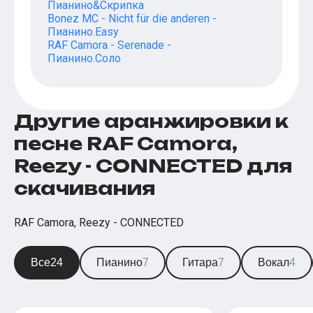
Пианино&Скрипка
Bonez MC - Nicht für die anderen -
Пианино.Easy
RAF Camora - Serenade -
Пианино.Соло
Другие аранжировки к
песне RAF Camora,
Reezy - CONNECTED для
скачивания
RAF Camora, Reezy - CONNECTED
Все
24
Пианино
7
Гитара
7
Вокал
4