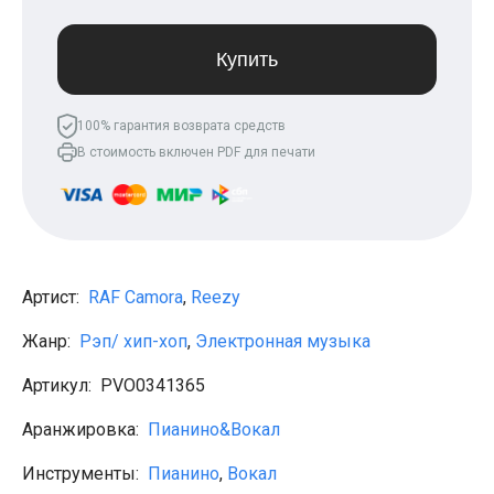
Леонид Агутин
МакSим
Клава Кока
Купить
Владимир Пресняков
Мари Краймбрери
Лариса Долина
100% гарантия возврата средств
Саундтреки
В стоимость включен PDF для печати
Гитара
Аккорды для начинающих
Рок
Виктор Цой (Кино)
Сектор газа
Король и шут
Алёна Швец
Артист:
RAF Camora
,
Reezy
ДДТ
Земфира
Жанр:
Рэп/ хип-хоп
,
Электронная музыка
Сплин
Наутилус Помпилиус
Артикул:
PVO0341365
Агата Кристи
Владимир Высоцкий
Аранжировка:
Пианино&Вокал
Чиж
Гражданская оборона
Инструменты:
Пианино
,
Вокал
KSB