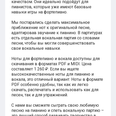
качеством. Они идеально подойдут для
Хатико
пианистов, которые уже имеют базовые
Реквием по мечте
навыки игры на фортепиано.
Пираты Карибского моря
Сумерки
Мы постарались сделать максимальное
Величайший шоумен
приближение нот к оригинальной песне,
Звездные войны
адаптировав звучание к пианино. В партитурах
Ла ла Ленд
есть отдельная вокальная партия со словами
Ромео и Джульетта (1968)
песни, чтобы вы могли совершенствовать
Бумер
свои вокальные навыки.
Аладдин (2019)
Король лев (2019)
Ноты для фортепиано и вокала доступны для
Брат
Брат-2
скачивания в форматах PDF и MIDI. Цена
Властелин колец: Братство Кольца
составляет 1 260 ₽. Если вы ищете
Гордость и предубеждение
высококачественные ноты для пианино и
Классическая музыка
вокала, это отличный вариант. Ноты в формате
Времена года - Вивальди
PDF особенно удобны, так как их легко
Времена года - Чайковский
скачать, распечатать и использовать как для
Сонаты Бетховена
песен, так и для упражнений.
Ноты для вальса
Из мультфильмов
С нами вы сможете сыграть свою любимую
Король лев
песню на пианино и спеть вокальную партию –
Холодное сердце
это лучший способ развивать творчество в