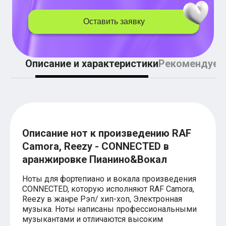
Легкие аккорды (простые песни)
Аккорды со словами (вокал)
Оставить заявку
Поп
BEARWOLF
Мари Краймбрери
Комната культуры
Описание и характеристики
Рекомендуем
XOLIDAYBOY
Сергей Лазарев
Ёлка
МОТ
Клава Кока
Zoloto
Монеточка
Пицца
Описание нот к произведению RAF
Звери
Camora, Reezy - CONNECTED в
Анжелика Варум
аранжировке Пианино&Вокал
Алексей Чумаков
Леонид Агутин
Саундтрек
Ноты для фортепиано и вокала произведения
Тематические
CONNECTED, которую исполняют RAF Camora,
Из фильмов
Reezy в жанре Рэп/ хип-хоп, Электронная
Аватар: Путь воды
музыка. Ноты написаны профессиональными
Титаник
музыкантами и отличаются высоким
Гарри Поттер