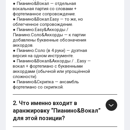
● Пианино&Вокал — отдельная
вокальная партия со словами +
фортепианное сопровождение.
● Пианино&Вокал.Easy — то же, но
облегченное сопровождение.
● Пианино.Easy&Аккорды /
Пианино.Соло&Аккорды — к партии
добавлены буквенные обозначения
аккордов.
● Пианино.Соло (в 4 руки) — дуэтная
версия на одном инструменте.
● Пианино&Вокал&Аккорды / …Easy —
вокал + фортепиано с буквенными
аккордами (обычной или упрощённой
сложности).
● Пианино&Скрипка — ансамбль
фортепиано со скрипкой.
2. Что именно входит в
аранжировку “Пианино&Вокал”
для этой позиции?