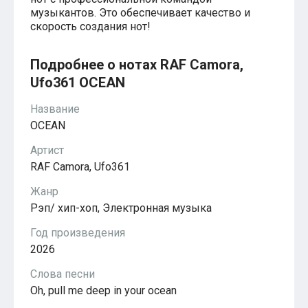
Красавица и чудовище
музыкантов. Это обеспечивает качество и
из мультфильмов Disney
скорость создания нот!
Моана (Disney)
Ноты из аниме
Вверх
Подробнее о нотах RAF Camora,
Ходячий замок Хаула
Ufo361 OCEAN
Для обучения
1-ой класс обучения
Название
2-ий класс обучения
Для детского сада
OCEAN
Ноты для младшей группы
Ноты для средней группы
Артист
Ноты для старшей группы
RAF Camora, Ufo361
Духовная музыка
Пасхальные ноты
Жанр
Христианская музыка
Рэп/ хип-хоп, Электронная музыка
Госпел
из компьютерных игр
Год произведения
The Legend Of Zelda
2026
Friday Night Funkin’
Super Mario Bros.
Слова песни
для различных игр
Oh, pull me deep in your ocean
Minecraft
Five Nights at Freddy’s