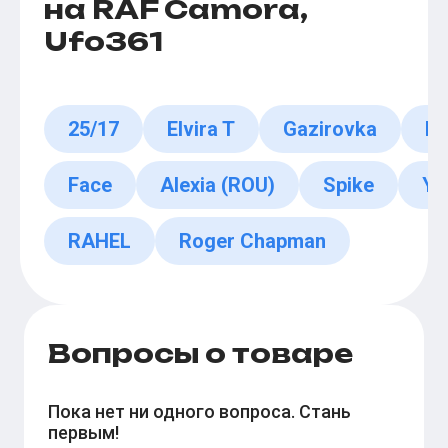
на RAF Camora,
Ufo361
25/17
Elvira T
Gazirovka
Fe
Face
Alexia (ROU)
Spike
Yu
RAHEL
Roger Chapman
Вопросы о товаре
Пока нет ни одного вопроса. Стань
первым!