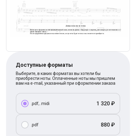
Поп
XOLIDAYBOY
Ваня Дмитриенко
Анна Герман
Полина Гагарина
Монеточка
Ласковый Май
HammAli
HammAli & Navai
BTS
Тату
Доступные форматы
Billie Eilish
Макс Корж
Выберите, в каких форматах вы хотели бы
Алена Швец
приобрести ноты. Оплаченные ноты мы пришлем
Michael Jackson
вам на e-mail, указанный при оформлении заказа
Modern Talking
Руки Вверх
Тима Белорусских
1 320 ₽
.pdf, .midi
BEARWOLF
Севара
Zivert
Олег Газманов
880 ₽
.pdf
Юрий Шатунов
Мария Чайковская