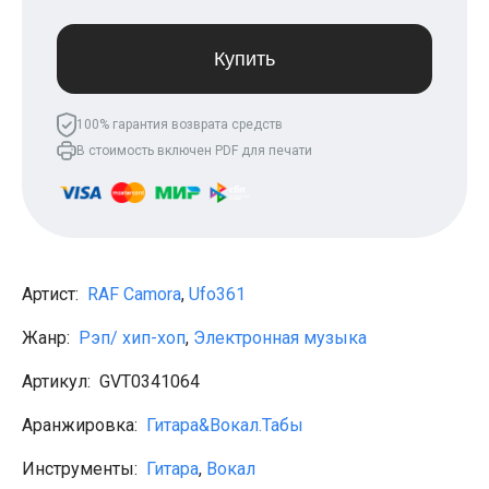
Леонид Агутин
МакSим
Клава Кока
Купить
Владимир Пресняков
Мари Краймбрери
Лариса Долина
100% гарантия возврата средств
Саундтреки
В стоимость включен PDF для печати
Гитара
Аккорды для начинающих
Рок
Виктор Цой (Кино)
Сектор газа
Король и шут
Алёна Швец
Артист:
RAF Camora
,
Ufo361
ДДТ
Земфира
Жанр:
Рэп/ хип-хоп
,
Электронная музыка
Сплин
Наутилус Помпилиус
Артикул:
GVT0341064
Агата Кристи
Владимир Высоцкий
Аранжировка:
Гитара&Вокал.Табы
Чиж
Гражданская оборона
Инструменты:
Гитара
,
Вокал
KSB