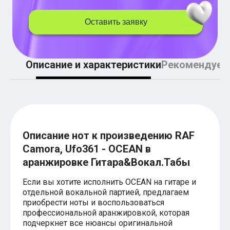
Легкие аккорды (простые песни)
Аккорды со словами (вокал)
Оставить заявку
Поп
BEARWOLF
Мари Краймбрери
Комната культуры
Описание и характеристики
Рекомендуем
XOLIDAYBOY
Сергей Лазарев
Ёлка
МОТ
Клава Кока
Zoloto
Монеточка
Пицца
Описание нот к произведению RAF
Звери
Camora, Ufo361 - OCEAN в
Анжелика Варум
аранжировке Гитара&Вокал.Табы
Алексей Чумаков
Леонид Агутин
Саундтрек
Если вы хотите исполнить OCEAN на гитаре и
Тематические
отдельной вокальной партией, предлагаем
Из фильмов
приобрести ноты и воспользоваться
Аватар: Путь воды
профессиональной аранжировкой, которая
Титаник
подчеркнет все нюансы оригинальной
Гарри Поттер