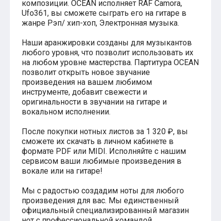
композиции. OCEAN исполняет RAF Camora,
Хатико
Ufo361, вы сможете сыграть его на гитаре в
Реквием по мечте
жанре Рэп/ хип-хоп, Электронная музыка.
Пираты Карибского моря
Сумерки
Наши аранжировки созданы для музыкантов
Величайший шоумен
любого уровня, что позволит использовать их
Звездные войны
на любом уровне мастерства. Партитура OCEAN
Ла ла Ленд
позволит открыть новое звучание
Ромео и Джульетта (1968)
произведения на вашем любимом
Бумер
инструменте, добавит свежести и
Аладдин (2019)
оригинальности в звучании на гитаре и
Король лев (2019)
вокальном исполнении.
Брат
Брат-2
Властелин колец: Братство Кольца
После покупки нотных листов за 1 320 ₽, вы
Гордость и предубеждение
сможете их скачать в личном кабинете в
Классическая музыка
формате PDF или MIDI. Исполняйте с нашим
Времена года - Вивальди
сервисом ваши любимые произведения в
Времена года - Чайковский
вокале или на гитаре!
Сонаты Бетховена
Ноты для вальса
Мы с радостью создадим ноты для любого
Из мультфильмов
произведения для вас. Мы единственный
Король лев
официальный специализированный магазин
Холодное сердце
нот с профессиональной командой