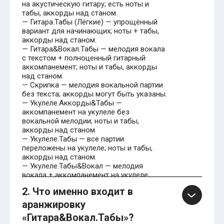
на акустическую гитару; есть ноты и
табы, аккорды над станом.
— Гитара.Табы (Лёгкие) — упрощённый
вариант для начинающих; ноты + табы,
аккорды над станом.
— Гитара&Вокал.Табы — мелодия вокала
с текстом + полноценный гитарный
аккомпанемент; ноты и табы, аккорды
над станом.
— Скрипка — мелодия вокальной партии
без текста; аккорды могут быть указаны.
— Укулеле.Аккорды&Табы —
аккомпанемент на укулеле без
вокальной мелодии; ноты и табы,
аккорды над станом.
— Укулеле.Табы — все партии
переложены на укулеле; ноты и табы,
аккорды над станом.
— Укулеле.Табы&Вокал — мелодия
вокала + аккомпанемент на укулеле;
ноты и табы. (По аналогии с
2. Что именно входит в
«Гитара&Вокал.Табы» на сайте доступны
такие издания для укулеле.)
аранжировку
«Гитара&Вокал.Табы»?