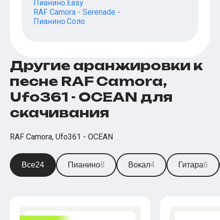
Пианино.Easy
RAF Camora - Serenade -
Пианино.Соло
Другие аранжировки к
песне RAF Camora,
Ufo361 - OCEAN для
скачивания
RAF Camora, Ufo361 - OCEAN
Все
24
Пианино
8
Вокал
4
Гитара
6