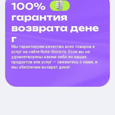
100%
гарантия
возврата дене
г
Мы гарантируем качество всех товаров и
услуг на сайте Note-Store.ru. Если вы не
удовлетворены каким-либо из наших
продуктов или услуг — свяжитесь с нами, и
мы обеспечим возврат денег.