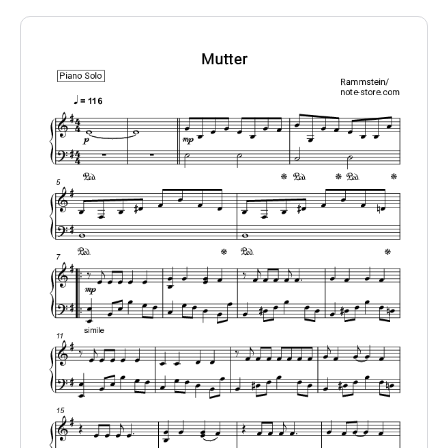
Rammstein
Витор Цой
Linkin Park
Би-2
Звери
Земфира
Сплин
Женя Трофимов
Evanescence
Танцы Минус
Бонд с кнопкой
Zoloto
Агата Кристи
УмаТурман
Наутилус Помпилиус
Scorpions
ДДТ
Порнофильмы
Ария
Нервы
Моральный кодекс
Sting
Elton John