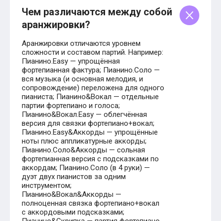
Чем различаются между собой
аранжировки?
Аранжировки отличаются уровнем
сложности и составом партий. Например:
Пианино.Easy — упрощённая
фортепианная фактура; Пианино.Соло —
вся музыка (и основная мелодия, и
сопровождение) переложена для одного
пианиста; Пианино&Вокал — отдельные
партии фортепиано и голоса;
Пианино&Вокал.Easy — облегчённая
версия для связки фортепиано+вокал;
Пианино.Easy&Аккорды — упрощённые
ноты плюс аппликатурные аккорды;
Пианино.Соло&Аккорды — сольная
фортепианная версия с подсказками по
аккордам; Пианино.Соло (в 4 руки) —
дуэт двух пианистов за одним
инструментом;
Пианино&Вокал&Аккорды —
полноценная связка фортепиано+вокал
с аккордовыми подсказками;