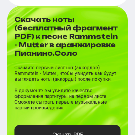
Скачать ноты
(бесплатный фрагмент
PDF) к песне Rammstein
- Mutter в аранжировке
Пианино.Соло
Скачайте первый лист нот (аккордов)
Rammstein
-
Mutter
, чтобы увидеть как будут
выглядеть ноты (аккорды) после покупки.
В документе вы увидите качество
оформления партитуры на первом листе.
Сможете сыграть первые музыкальные
партии произведения.
Скачать PDF