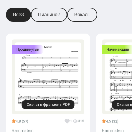
Все
3
Пианино
2
Вокал
1
Продвинутый
Начинающий
Скачать фрагмент PDF
Скачать
1
315
4.8 (57)
4.5 (32)
Rammstein
Rammstein