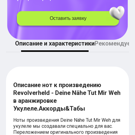
Легкие аккорды (простые песни)
Аккорды со словами (вокал)
Поп
Оставить заявку
BEARWOLF
Мари Краймбрери
Комната культуры
XOLIDAYBOY
Описание и характеристики
Рекомендуем
Сергей Лазарев
Ёлка
МОТ
Клава Кока
Zoloto
Монеточка
Пицца
Звери
Описание нот к произведению
Анжелика Варум
Revolverheld - Deine Nähe Tut Mir Weh
Алексей Чумаков
в аранжировке
Леонид Агутин
Саундтрек
Укулеле.Аккорды&Табы
Тематические
Из фильмов
Ноты произведения Deine Nähe Tut Mir Weh для
Аватар: Путь воды
укулеле мы создавали специально для вас.
Титаник
Переложением оригинального произведения
Гарри Поттер