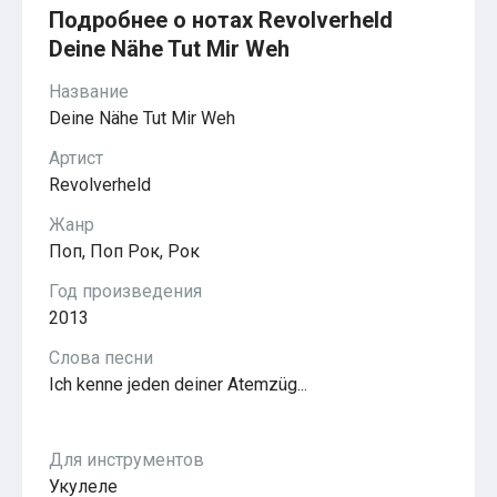
Красавица и чудовище
Подробнее о нотах Revolverheld
из мультфильмов Disney
Deine Nähe Tut Mir Weh
Моана (Disney)
Ноты из аниме
Название
Вверх
Ходячий замок Хаула
Deine Nähe Tut Mir Weh
Для обучения
1-ой класс обучения
Артист
2-ий класс обучения
Revolverheld
Для детского сада
Ноты для младшей группы
Жанр
Ноты для средней группы
Поп, Поп Рок, Рок
Ноты для старшей группы
Духовная музыка
Год произведения
Пасхальные ноты
2013
Христианская музыка
Госпел
Слова песни
из компьютерных игр
Ich kenne jeden deiner Atemzüg...
The Legend Of Zelda
Friday Night Funkin’
Super Mario Bros.
для различных игр
Для инструментов
Minecraft
Укулеле
Five Nights at Freddy’s