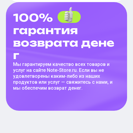
100%
гарантия
возврата дене
г
Мы гарантируем качество всех товаров и
услуг на сайте Note-Store.ru. Если вы не
удовлетворены каким-либо из наших
продуктов или услуг — свяжитесь с нами, и
мы обеспечим возврат денег.