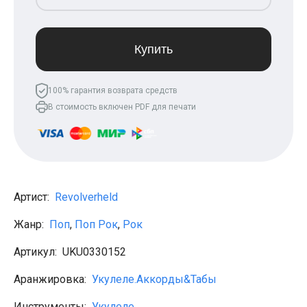
Леонид Агутин
МакSим
Клава Кока
Владимир Пресняков
Купить
Мари Краймбрери
Лариса Долина
Саундтреки
100% гарантия возврата средств
Гитара
В стоимость включен PDF для печати
Аккорды для начинающих
Рок
Виктор Цой (Кино)
Сектор газа
Король и шут
Алёна Швец
ДДТ
Артист:
Revolverheld
Земфира
Сплин
Жанр:
Поп
,
Поп Рок
,
Рок
Наутилус Помпилиус
Агата Кристи
Артикул:
UKU0330152
Владимир Высоцкий
Чиж
Аранжировка:
Укулеле.Аккорды&Табы
Гражданская оборона
KSB
Инструменты:
Укулеле