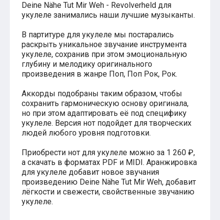
Deine Nähe Tut Mir Weh - Revolverheld для
Хатико
укулеле занимались наши лучшие музыканты.
Реквием по мечте
Пираты Карибского моря
В партитуре для укулеле мы постарались
Сумерки
раскрыть уникальное звучание инструмента
Величайший шоумен
укулеле, сохранив при этом эмоциональную
Звездные войны
глубину и мелодику оригинального
Ла ла Ленд
произведения в жанре Поп, Поп Рок, Рок.
Ромео и Джульетта (1968)
Бумер
Аладдин (2019)
Аккорды подобраны таким образом, чтобы
Король лев (2019)
сохранить гармоническую основу оригинала,
Брат
но при этом адаптировать её под специфику
Брат-2
укулеле. Версия нот подойдет для творческих
Властелин колец: Братство Кольца
людей любого уровня подготовки.
Гордость и предубеждение
Классическая музыка
Приобрести нот для укулеле можно за 1 260 ₽,
Времена года - Вивальди
а скачать в форматах PDF и MIDI. Аранжировка
Времена года - Чайковский
для укулеле добавит новое звучания
Сонаты Бетховена
произведению Deine Nähe Tut Mir Weh, добавит
Ноты для вальса
лёгкости и свежести, свойственные звучанию
Из мультфильмов
укулеле.
Король лев
Холодное сердце