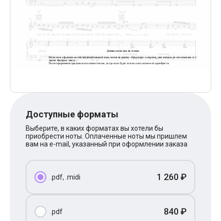
Поп
XOLIDAYBOY
Ваня Дмитриенко
Анна Герман
Полина Гагарина
Монеточка
Ласковый Май
HammAli
HammAli & Navai
BTS
Тату
Billie Eilish
Доступные форматы
Макс Корж
Алена Швец
Выберите, в каких форматах вы хотели бы
Michael Jackson
приобрести ноты. Оплаченные ноты мы пришлем
Modern Talking
вам на e-mail, указанный при оформлении заказа
Руки Вверх
Тима Белорусских
BEARWOLF
1 260 ₽
.pdf, .midi
Севара
Zivert
Олег Газманов
Юрий Шатунов
840 ₽
.pdf
Мария Чайковская